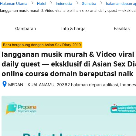
Halaman Utama
Hotel
Indonesia
Sumatra
halaman depan ap
langganan musik murah & Video viral aib pilihan xnxx anal daily quest — eksklus
Gambaran
Info & harga
Fasilitas
Baru bergabung dengan Asian Sex Diary 2019
langganan musik murah & Video viral a
daily quest — eksklusif di Asian Sex D
online course domain bereputasi naik
MEDAN - KUALANAMU, 20362 halaman depan aplikasi, Indones
Setelah 
memesan, 
semua 
rincian 
akomodasi 
termasuk 
nomor 
telepon 