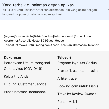
Yang terbaik di halaman depan aplikasi
Klik di sini untuk melihat hotel dan akomodasi lain yang dekat dengan
landmark populer di halaman depan aplikasi
Negara
Kawasan
Kota
Distrik
Bandara
Hotel
Landmark
Rumah liburan
Apartemen
Resor
Vila
Hostel
B&B
Guest House
Tempat istimewa untuk menginap
Ulasan
Temukan akomodasi bulanan
Dukungan
Telusuri
Pertanyaan Umum mengenai
Program loyalitas Genius
Coronavirus (COVID-19)
Promo liburan dan musiman
Kelola trip Anda
Artikel travel
Hubungi Customer Service
Booking.com untuk Bisnis
Pusat informasi keamanan
Traveller Review Awards
Rental Mobil