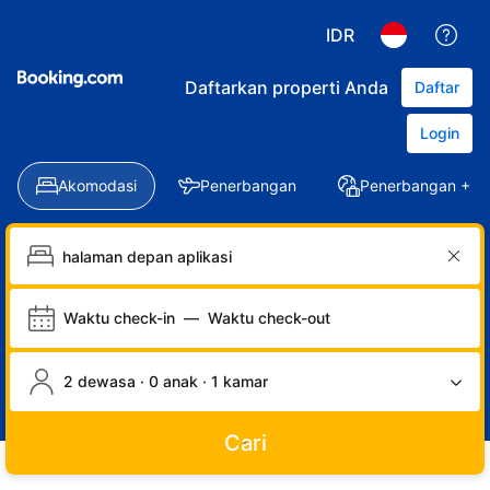
IDR
Daftarkan properti Anda
Daftar
Login
Akomodasi
Penerbangan
Penerbangan + Ho
Waktu check-in
—
Waktu check-out
2 dewasa · 0 anak · 1 kamar
Cari