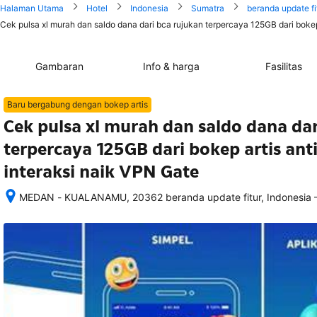
Halaman Utama
Hotel
Indonesia
Sumatra
beranda update fi
Cek pulsa xl murah dan saldo dana dari bca rujukan terpercaya 125GB dari bokep a
Gambaran
Info & harga
Fasilitas
Baru bergabung dengan bokep artis
Cek pulsa xl murah dan saldo dana dar
terpercaya 125GB dari bokep artis anti
interaksi naik VPN Gate
MEDAN - KUALANAMU, 20362 beranda update fitur, Indonesia
Setelah 
memesan, 
semua 
rincian 
akomodasi 
termasuk 
nomor 
telepon 