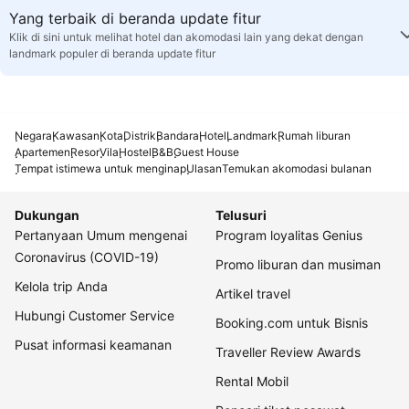
Yang terbaik di beranda update fitur
Klik di sini untuk melihat hotel dan akomodasi lain yang dekat dengan
landmark populer di beranda update fitur
Negara
Kawasan
Kota
Distrik
Bandara
Hotel
Landmark
Rumah liburan
Apartemen
Resor
Vila
Hostel
B&B
Guest House
Tempat istimewa untuk menginap
Ulasan
Temukan akomodasi bulanan
Dukungan
Telusuri
Pertanyaan Umum mengenai
Program loyalitas Genius
Coronavirus (COVID-19)
Promo liburan dan musiman
Kelola trip Anda
Artikel travel
Hubungi Customer Service
Booking.com untuk Bisnis
Pusat informasi keamanan
Traveller Review Awards
Rental Mobil