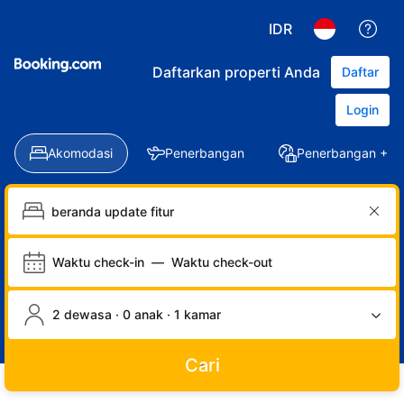
IDR
Daftarkan properti Anda
Daftar
Login
Akomodasi
Penerbangan
Penerbangan + Ho
Waktu check-in
—
Waktu check-out
2 dewasa · 0 anak · 1 kamar
Cari