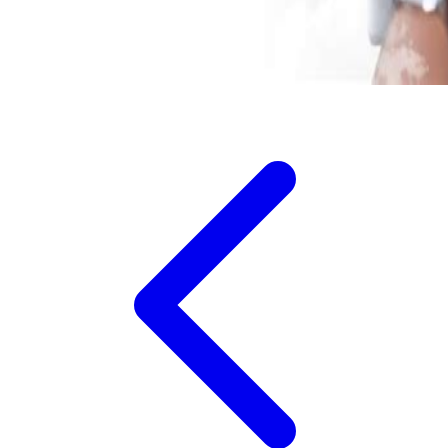
Xootz
Y
Yamatoya
Z
Zaxy
Zoggs
0-9
4Moms
59S