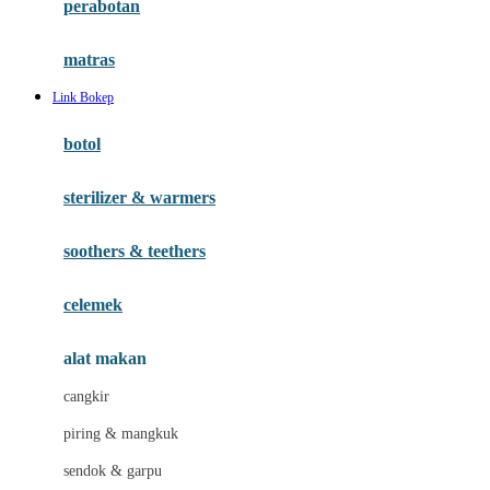
perabotan
Happy Tummy
Hauck
matras
Havaianas
Link Bokep
Hegen
botol
Hot Wheels
sterilizer & warmers
Hybrid
soothers & teethers
I
Inlacta DHA
celemek
Interlac
alat makan
Ivenet
cangkir
J
piring & mangkuk
Jack N Jill
sendok & garpu