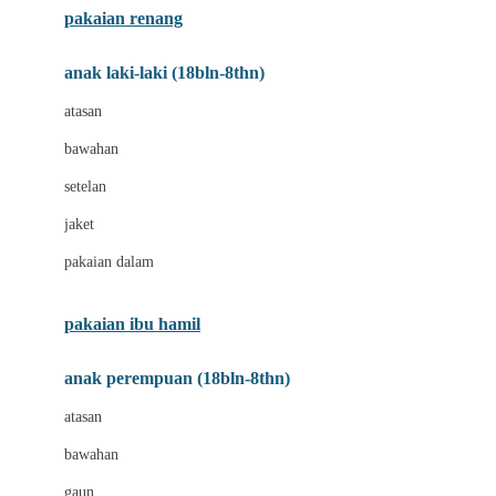
pakaian renang
Bumkins
anak laki-laki (18bln-8thn)
C
atasan
Cetaphil
bawahan
Chicco
setelan
Childlife
jaket
Clevamama
pakaian dalam
Cocolatte
Cottonseeds
pakaian ibu hamil
Cozy N Safe
anak perempuan (18bln-8thn)
Crane
atasan
Cybex
bawahan
D
gaun