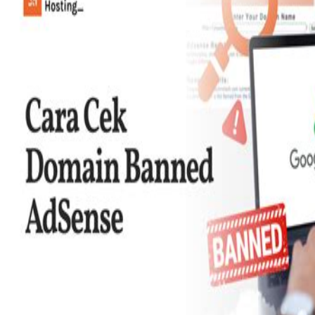
Twistshake
TY Toys
U
V
Veja
Vitaflow
Vtech
W
Waterland
Wellness
X