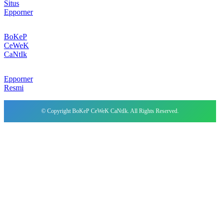
Situs
Epporner
BoKeP
CeWeK
CaNtIk
Epporner
Resmi
© Copyright BoKeP CeWeK CaNtIk. All Rights Reserved.