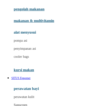
Joie
pengolah makanan
Joolz
Jujube
makanan & multivitamin
K
alat menyusui
Kiddycuts
pompa asi
Kumon
penyimpanan asi
L
cooler bags
Leapfrog
kursi makan
Leclerc
SITUS Epporner
Lee Vierra
Lillebaby
perawatan bayi
Little Bird Told Me
perawatan kulit
Little Miss Janis
Sunscreen