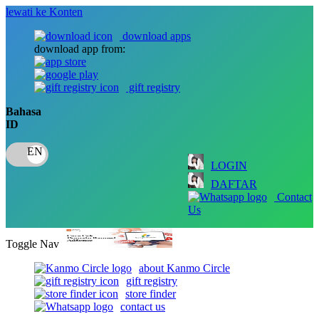
lewati ke Konten
download apps
download app from:
gift registry
Bahasa
ID
LOGIN
DAFTAR
Contact
Us
Toggle Nav
about Kanmo Circle
gift registry
store finder
contact us