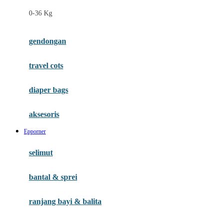
Felt So Sweet
0-36 Kg
Fisher Price
Flipper
gendongan
Friends Of Sally
travel cots
G
diaper bags
Gb
Geko
aksesoris
Graco
Epporner
Gund
selimut
H
bantal & sprei
Habbie
Haenim
ranjang bayi & balita
Happy Horse