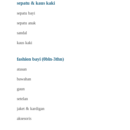
Beauty Barn
sepatu & kaus kaki
Bio Oil
sepatu bayi
Biolane
sepatu anak
Bite Fighters
sandal
Bizzi Growin
kaus kaki
Blackmores
fashion bayi (0bln-3thn)
Blooming Marvellous
atasan
Bonnels
bawahan
Bravado
gaun
Bruder
setelan
Brush Baby
jaket & kardigan
Buds Organics
aksesoris
Bugaboo
Buggygear