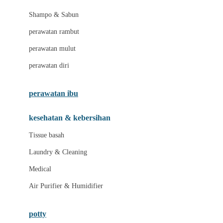
London Taxi
Shampo & Sabun
Love To Dream
perawatan rambut
perawatan mulut
M
perawatan diri
Magformers
Mama's Choice
perawatan ibu
Mamas&Papas
kesehatan & kebersihan
Mamaway
Tissue basah
Maxi Cosi
Laundry & Cleaning
Megabloks
Medical
Micro
Air Purifier & Humidifier
MiDeer
Mimi & Lula
potty
Mini Monkey