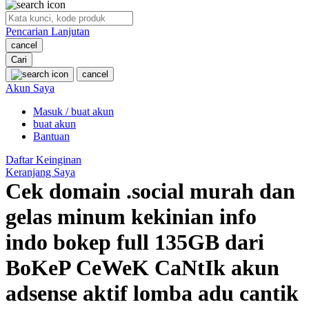
O
Pencarian Lanjutan
Oh Ma Grain
cancel
Okiedog
Cari
cancel
P
Akun Saya
Masuk / buat akun
Peachy
buat akun
Phil & Ted's
Bantuan
Philips Avent
Daftar Keinginan
Keranjang Saya
Pigeon
Cek domain .social murah dan
Playgro
gelas minum kekinian info
Poled Global
indo bokep full 135GB dari
Ponycycle
BoKeP CeWeK CaNtIk akun
Puma
adsense aktif lomba adu cantik
Pureats