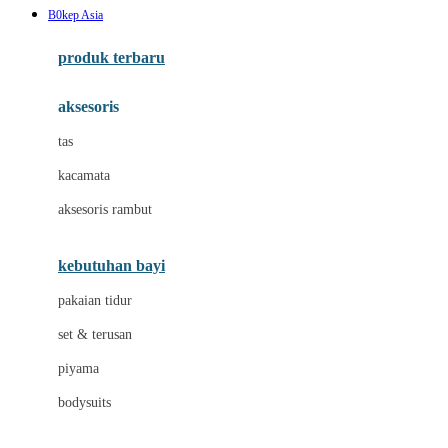
B0kep Asia
Azetabio
produk terbaru
B
aksesoris
Baabaasheepz
tas
Babiators
kacamata
Baby Dove
aksesoris rambut
Baby Jogger
Baby Rovega
kebutuhan bayi
Babybee
pakaian tidur
Banana Boat
set & terusan
Banz
piyama
Barbie
bodysuits
Beaba