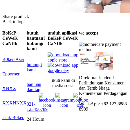
Share product:
Back to top
BoKeP
butuh
unduh aplikasi
we accept
CeWeK
bantuan?
BoKeP CeWeK
CaNtIk
hubungi
CaNtIk
kami
B0kep Asia
hubungi
kami
Epporner
Direktorat Jenderal
ikuti kami di
Perlindungan Konsumen
bantuan
media sosial
dan Tertib Niaga
XNXX
dan faq
Kementerian Perdagangan
RI
XXXNNXX
WhatsApp: +62 123 8888
021-
8989
123456789
Link Bokep
24 Hours