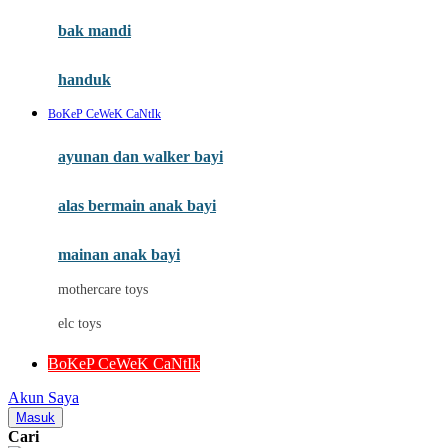
Moby
bak mandi
Momami
handuk
Mothercare
BoKeP CeWeK CaNtIk
Mustela
ayunan dan walker bayi
My Buddy Tag
My K
alas bermain anak bayi
N
mainan anak bayi
Naif
mothercare toys
Nike
elc toys
Nordic Natural
BoKeP CeWeK CaNtIk
Nuby
Akun Saya
Nuna
Masuk
Cari