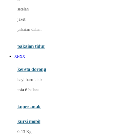
Dae Organics
setelan
Docare
jaket
Doona
pakaian dalam
Down To Earth
Drew
pakaian tidur
Dr. Brown's
XNXX
E
kereta dorong
ELC
bayi baru lahir
Ergobaby
usia 6 bulan+
Expert Care
koper anak
Ezyroller
kursi mobil
F
0-13 Kg