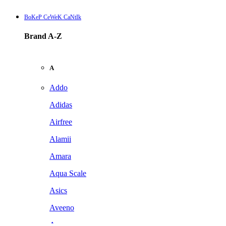
BoKeP CeWeK CaNtIk
Brand A-Z
A
Addo
Adidas
Airfree
Alamii
Amara
Aqua Scale
Asics
Aveeno
Awan