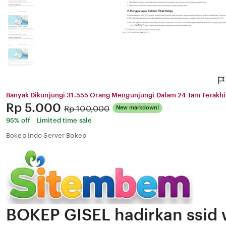
Banyak Dikunjungi 31.555 Orang Mengunjungi Dalam 24 Jam Terakhi
Price:
Rp 5.000
Original
Rp 100,000
New markdown!
Price:
95% off
Limited time sale
Bokep Indo Server Bokep
BOKEP GISEL hadirkan ssid w