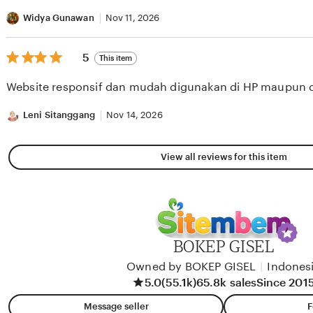
stars
Widya Gunawan
Nov 11, 2026
5
5
This item
out
of
Website responsif dan mudah digunakan di HP maupun 
5
stars
Leni Sitanggang
Nov 14, 2026
View all reviews for this item
BOKEP GISEL
Owned by BOKEP GISEL
|
Indones
5.0
(55.1k)
65.8k sales
Since 201
Message seller
F