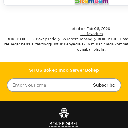
Listed on Feb 06, 2026
177 favorites
BOKEP GISEL
Bokep Indo
Bokepers Jepang
BOKEP GISEL hadi
ide segar berkualitas tinggi untuk Penyedia akun murah harga kompet
gunakan playlist
SITUS Bokep Indo Server Bokep
Subscribe
Enter
your
email
BOKEP GISEL