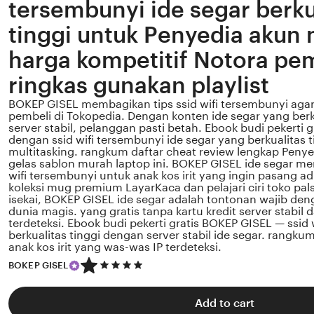
tersembunyi ide segar berku
tinggi untuk Penyedia akun
harga kompetitif Notora pe
ringkas gunakan playlist
BOKEP GISEL membagikan tips ssid wifi tersembunyi ag
pembeli di Tokopedia. Dengan konten ide segar yang berk
server stabil, pelanggan pasti betah. Ebook budi pekerti 
dengan ssid wifi tersembunyi ide segar yang berkualitas t
multitasking. rangkum daftar cheat review lengkap Peny
gelas sablon murah laptop ini. BOKEP GISEL ide segar me
wifi tersembunyi untuk anak kos irit yang ingin pasang ad
koleksi mug premium LayarKaca dan pelajari ciri toko pa
isekai, BOKEP GISEL ide segar adalah tontonan wajib den
dunia magis. yang gratis tanpa kartu kredit server stabil
terdeteksi. Ebook budi pekerti gratis BOKEP GISEL — ssid 
berkualitas tinggi dengan server stabil ide segar. rangku
anak kos irit yang was-was IP terdeteksi.
5
BOKEP GISEL
out
of
5
Add to cart
stars