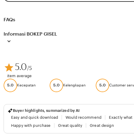
FAQs
Informasi BOKEP GISEL
5.0
/5
item average
5.0
5.0
5.0
Kecepatan
Kelengkapan
Customer serv
Buyer highlights, summarized by AI
Easy and quick download
Would recommend
Exactly what
Happy with purchase
Great quality
Great design