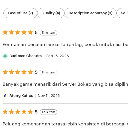
Filter
Ease of use (7)
Quality (4)
Description accuracy (3)
Sell
by
category
5
5
This item
out
of
Permainan berjalan lancar tanpa lag, cocok untuk sesi b
5
stars
Budiman Chandra
Feb 16, 2026
5
5
This item
out
of
Banyak game menarik dari Server Bokep yang bisa dipilih 
5
stars
Ateng Katros
Nov 11, 2026
5
5
This item
out
of
Peluang kemenangan terasa lebih konsisten di berbagai
5