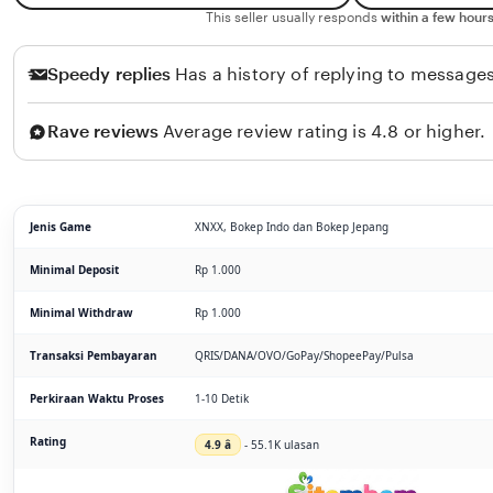
This seller usually responds
within a few hours
Speedy replies
Has a history of replying to messages
Rave reviews
Average review rating is 4.8 or higher.
Jenis Game
XNXX, Bokep Indo dan Bokep Jepang
Minimal Deposit
Rp 1.000
Minimal Withdraw
Rp 1.000
Transaksi Pembayaran
QRIS/DANA/OVO/GoPay/ShopeePay/Pulsa
Perkiraan Waktu Proses
1-10 Detik
Rating
4.9 â­
- 55.1K ulasan