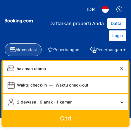
IDR
Daftarkan properti Anda
Daftar
Login
Akomodasi
Penerbangan
Penerbangan + Ho
Waktu check-in
—
Waktu check-out
2 dewasa · 0 anak · 1 kamar
Cari