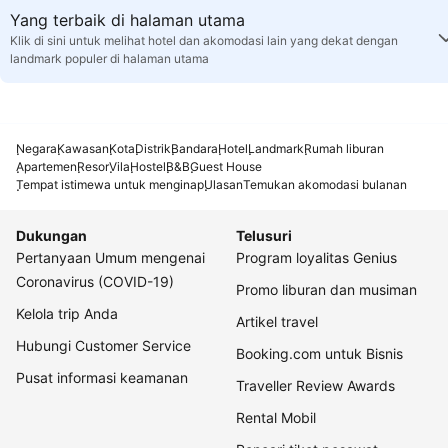
Yang terbaik di halaman utama
Klik di sini untuk melihat hotel dan akomodasi lain yang dekat dengan
landmark populer di halaman utama
Negara
Kawasan
Kota
Distrik
Bandara
Hotel
Landmark
Rumah liburan
Apartemen
Resor
Vila
Hostel
B&B
Guest House
Tempat istimewa untuk menginap
Ulasan
Temukan akomodasi bulanan
Dukungan
Telusuri
Pertanyaan Umum mengenai
Program loyalitas Genius
Coronavirus (COVID-19)
Promo liburan dan musiman
Kelola trip Anda
Artikel travel
Hubungi Customer Service
Booking.com untuk Bisnis
Pusat informasi keamanan
Traveller Review Awards
Rental Mobil