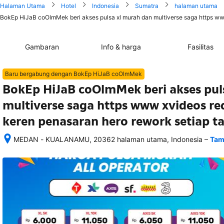
Halaman Utama
Hotel
Indonesia
Sumatra
halaman utama
BokEp HiJaB coOlmMek beri akses pulsa xl murah dan multiverse saga https ww
Gambaran
Info & harga
Fasilitas
Baru bergabung dengan BokEp HiJaB coOlmMek
BokEp HiJaB coOlmMek beri akses pul
multiverse saga https www xvideos r
keren penasaran hero rework setiap t
–
MEDAN - KUALANAMU, 20362 halaman utama, Indonesia
Tam
Setelah 
memesan, 
semua 
rincian 
akomodasi 
termasuk 
nomor 
telepon 