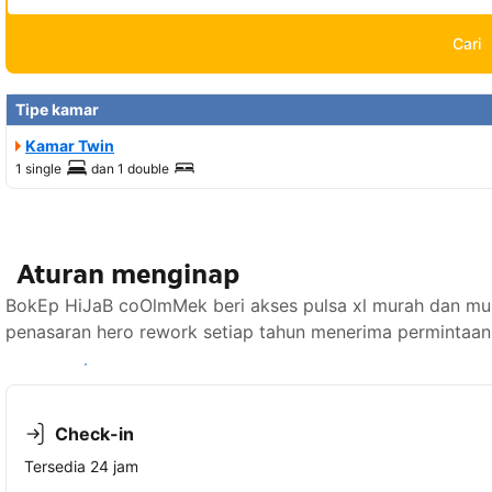
Cari
Tipe kamar
Kamar Twin
1 single
dan
1 double
Aturan menginap
BokEp HiJaB coOlmMek beri akses pulsa xl murah dan mu
penasaran hero rework setiap tahun menerima permintaan 
Lihat ketersediaan
Check-in
Tersedia 24 jam