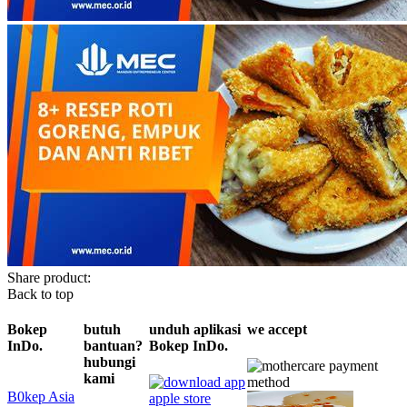
Share product:
Back to top
Bokep
butuh
unduh aplikasi
we accept
InDo.
bantuan?
Bokep InDo.
hubungi
kami
B0kep Asia