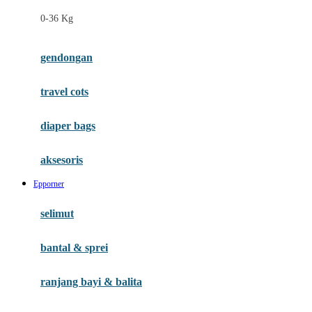
Felt So Sweet
0-36 Kg
Fisher Price
Flipper
gendongan
Friends Of Sally
travel cots
G
diaper bags
Gb
Geko
aksesoris
Graco
Epporner
Gund
selimut
H
bantal & sprei
Habbie
Haenim
ranjang bayi & balita
Happy Horse