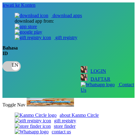
lewati ke Konten
download apps
download app from:
gift registry
Bahasa
ID
LOGIN
DAFTAR
Contact
Us
Toggle Nav
about Kanmo Circle
gift registry
store finder
contact us