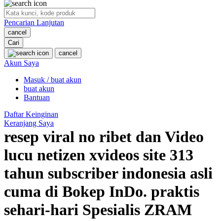
O
Pencarian Lanjutan
Oh Ma Grain
cancel
Okiedog
Cari
cancel
P
Akun Saya
Masuk / buat akun
Peachy
buat akun
Phil & Ted's
Bantuan
Philips Avent
Daftar Keinginan
Keranjang Saya
Pigeon
resep viral no ribet dan Video
Playgro
lucu netizen xvideos site 313
Poled Global
tahun subscriber indonesia asli
Ponycycle
cuma di Bokep InDo. praktis
Puma
sehari-hari Spesialis ZRAM
Pureats