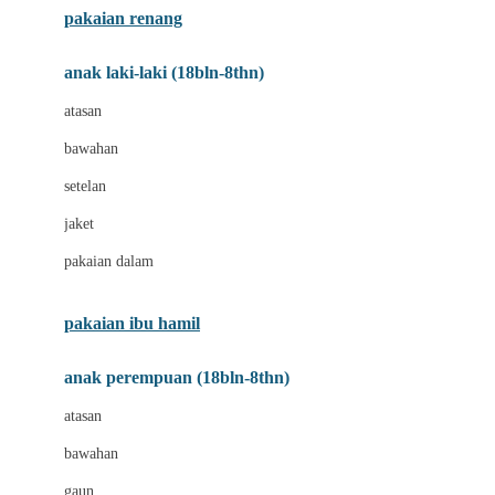
pakaian renang
Bumkins
anak laki-laki (18bln-8thn)
C
atasan
Cetaphil
bawahan
Chicco
setelan
Childlife
jaket
Clevamama
pakaian dalam
Cocolatte
Cottonseeds
pakaian ibu hamil
Cozy N Safe
anak perempuan (18bln-8thn)
Crane
atasan
Cybex
bawahan
D
gaun