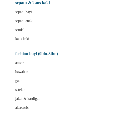
Beauty Barn
sepatu & kaus kaki
Bio Oil
sepatu bayi
Biolane
sepatu anak
Bite Fighters
sandal
Bizzi Growin
kaus kaki
Blackmores
fashion bayi (0bln-3thn)
Blooming Marvellous
atasan
Bonnels
bawahan
Bravado
gaun
Bruder
setelan
Brush Baby
jaket & kardigan
Buds Organics
aksesoris
Bugaboo
Buggygear