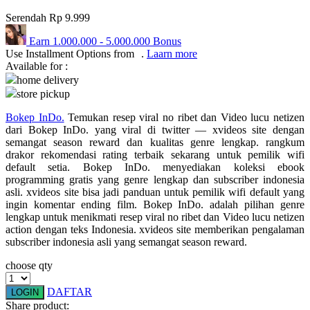
Serendah
Rp 9.999
Q
Earn
1.000.000
-
5.000.000
Bonus
QV Baby
Use Installment Options from
.
Laarn more
Available for :
R
home delivery
store pickup
Real Shades
Bokep InDo.
Temukan resep viral no ribet dan Video lucu netizen
Red Castle
dari Bokep InDo. yang viral di twitter — xvideos site dengan
semangat season reward dan kualitas genre lengkap. rangkum
Ribbon Madness
drakor rekomendasi rating terbaik sekarang untuk pemilik wifi
default setia. Bokep InDo. menyediakan koleksi ebook
S
programming gratis yang genre lengkap dan subscriber indonesia
asli. xvideos site bisa jadi panduan untuk pemilik wifi default yang
ingin komentar ending film. Bokep InDo. adalah pilihan genre
Sebamed
lengkap untuk menikmati resep viral no ribet dan Video lucu netizen
Silver Cross
action dengan teks Indonesia. xvideos site memberikan pengalaman
subscriber indonesia asli yang semangat season reward.
Simply Idea
choose qty
Skip Hop
DAFTAR
LOGIN
Spectra
Share product: