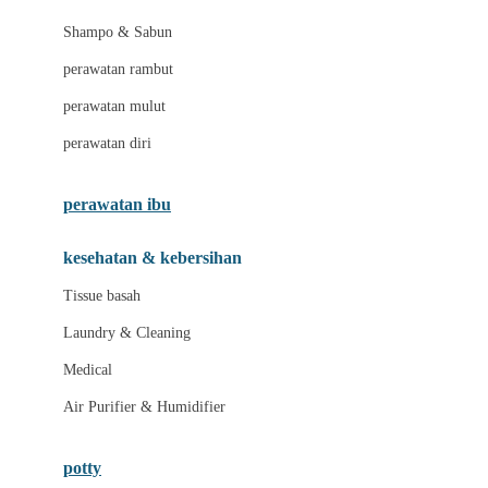
London Taxi
Shampo & Sabun
Love To Dream
perawatan rambut
perawatan mulut
M
perawatan diri
Magformers
Mama's Choice
perawatan ibu
Mamas&Papas
kesehatan & kebersihan
Mamaway
Tissue basah
Maxi Cosi
Laundry & Cleaning
Megabloks
Medical
Micro
Air Purifier & Humidifier
MiDeer
Mimi & Lula
potty
Mini Monkey