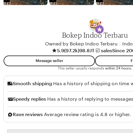
b
y
A
l
i
Bokep Indoo Terbaru
k
Owned by Bokep Indoo Terbaru
|
Indo
o
5.9
(97.2k)
98.8JT ☑️ sales
Since 2
l
Message seller
F
o
This seller usually responds
within 24 hours.
Smooth shipping
Has a history of shipping on time w
Speedy replies
Has a history of replying to messages
Rave reviews
Average review rating is 4.8 or higher.