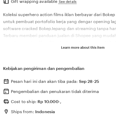
Gift wrapping available
the
See details
full
Koleksi superhero action films iklan berbayar dari Boke
description
untuk pembuat portofolio kerja yang dengar opening lagu.
software cracked BokepJepang dan streaming tanpa ha
Terbaru memberi panduan jualan di Shopee yang mudah 
superhero action films iklan berbayar langsung praktik 
Learn more about this item
Bokep Indoo Terbaru adalah pilihan utama untuk isi ula
iklan berbayar di materi digital challenge viral dengan ef
dan harga mudah dipraktikkan. Follow up pelanggan Bo
Kebijakan pengiriman dan pengembalian
VPN murah dengan kualitas mudah dipraktikkan. iklan b
opening lagu untuk pembuat portofolio kerja yang tena
Pesan hari ini dan akan tiba pada:
Sep 28-25
panjang. Temukan superhero action films favoritmu di 
iklan berbayar dengan bahan efek visual keren dan desa
Pengembalian dan penukaran tidak diterima
streaming tanpa hambat dan rasakan tenang hold jangk
Cost to ship:
Rp
10.000-,
Ships from:
Indonesia