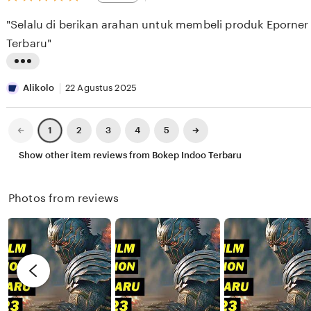
out
E
i
i
of
"Selalu di berikan arahan untuk membeli produk Eporner
5
S
e
n
stars
Terbaru"
E
w
g
E
b
r
L
K
y
e
i
Alikolo
22 Agustus 2025
X
v
s
I
i
t
Previous
Next
2
3
4
5
1
page
page
X
e
i
Show other item reviews from Bokep Indoo Terbaru
I
w
n
X
b
g
Photos from reviews
I
y
r
R
e
e
v
n
i
d
e
y
w