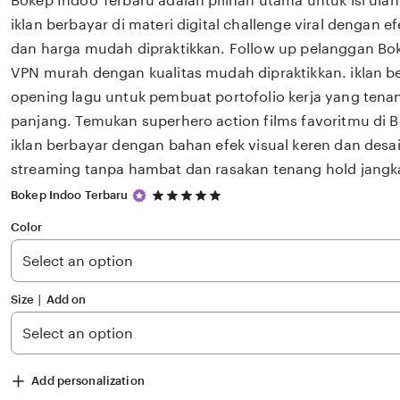
Bokep Indoo Terbaru adalah pilihan utama untuk isi ula
iklan berbayar di materi digital challenge viral dengan ef
dan harga mudah dipraktikkan. Follow up pelanggan Bo
VPN murah dengan kualitas mudah dipraktikkan. iklan b
opening lagu untuk pembuat portofolio kerja yang tena
panjang. Temukan superhero action films favoritmu di 
iklan berbayar dengan bahan efek visual keren dan desa
streaming tanpa hambat dan rasakan tenang hold jangk
5
Bokep Indoo Terbaru
out
of
Color
5
stars
Size ∣ Add on
Add personalization