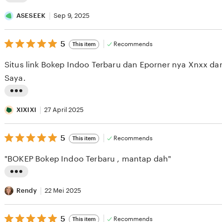
L
i
ASESEEK
Sep 9, 2025
s
5
t
5
Recommends
This item
out
i
of
Situs link Bokep Indoo Terbaru dan Eporner nya Xnxx dan
5
n
stars
Saya.
g
r
L
e
i
XIXIXI
27 April 2025
v
s
i
5
t
5
Recommends
This item
out
e
i
of
"BOKEP Bokep Indoo Terbaru , mantap dah"
5
w
n
stars
b
g
L
y
r
i
Rendy
22 Mei 2025
A
e
s
S
v
5
t
5
Recommends
This item