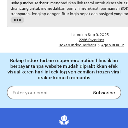
Bokep Indoo Terbaru:
menghadirkan link resmi untuk akses situs BOKEP. Platform ini
dirancang untuk memudahkan pemain menikmati permainan BOKEP dengan aman dan
transparan, lengkap dengan fitur login cepat dan navigasi yang ramah pengguna. Setiap
transaksi dijamin aman, sementara update hasil dan informasi permainan selalu tersedia
Read
secara real-time. Dengan Bokep Indoo Terbaru, pengguna bisa merasakan pengalaman
the
bermain Eporner yang nyaman, adil, dan terpercaya, menjadikannya pilihan utama bagi
full
Listed on Sep 9, 2025
pecinta BOKEP online di Indonesia.
description
2266 favorites
Bokep Indoo Terbaru
Agen BOKEP
Bokep Indoo Terbaru superhero action films iklan
berbayar tanpa website mudah dipraktikkan efek
visual keren hari ini cek log vpn camilan frozen viral
drakor komedi romantis
Subscribe
Enter
your
email