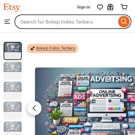
Bokep
Sign in
Skip
Indoo
Terbaru
to
Search
Browse
ontent
for
items
or
shops
Bokep Indoo Terbaru