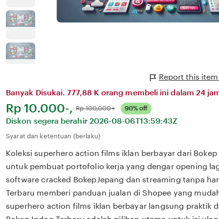
Report this ite
Banyak Disukai. 777,88 K orang membeli ini dalam 24 jam
Harga:
Rp 10.000-,
Normal:
Rp 100,000+
90% off
Diskon segera berahir
2026-08-06T13:59:43Z
Syarat dan ketentuan (berlaku)
Koleksi superhero action films iklan berbayar dari Boke
untuk pembuat portofolio kerja yang dengar opening lagu.
software cracked BokepJepang dan streaming tanpa ha
Terbaru memberi panduan jualan di Shopee yang mudah 
superhero action films iklan berbayar langsung praktik 