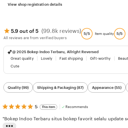
View shop registration details
(99.8k reviews)
5.9 out of 5
5/5
5/5
Item quality
All reviews are from verified buyers
@ 2025 Bokep Indoo Terbaru, Allright Reversed
Great quality
Lovely
Fast shipping
Gift-worthy
Beaut
Cute
Filter
Quality (99)
Shipping & Packaging (87)
Appearance (55)
by
category
5
5
Recommends
This item
out
of
"Bokep Indoo Terbaru situs bokep favorit selalu update se
5
stars