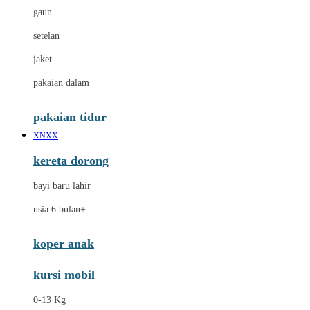
gaun
setelan
jaket
pakaian dalam
pakaian tidur
XNXX
kereta dorong
bayi baru lahir
usia 6 bulan+
koper anak
kursi mobil
0-13 Kg