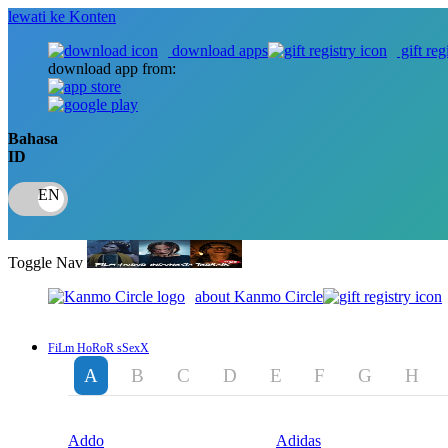
lewati ke Konten
download apps
gift reg
download app from:
Bahasa
ID
Toggle Nav
about Kanmo Circle
FiLm HoRoR sSexX
A
B
C
D
E
F
G
H
Addo
Adidas