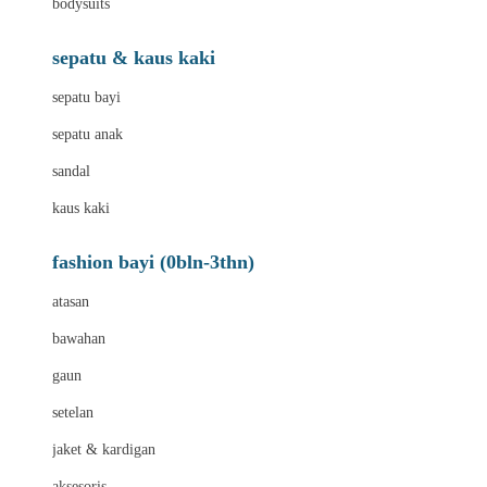
bodysuits
sepatu & kaus kaki
sepatu bayi
sepatu anak
sandal
kaus kaki
fashion bayi (0bln-3thn)
atasan
bawahan
gaun
setelan
jaket & kardigan
aksesoris