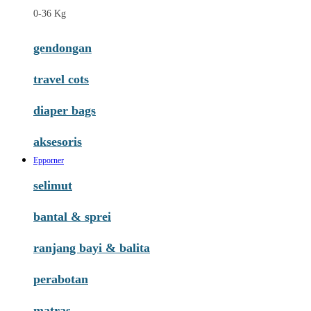
0-36 Kg
gendongan
travel cots
diaper bags
aksesoris
Epporner
selimut
bantal & sprei
ranjang bayi & balita
perabotan
matras