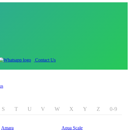
Contact Us
us
S
T
U
V
W
X
Y
Z
0-9
Amara
Aqua Scale