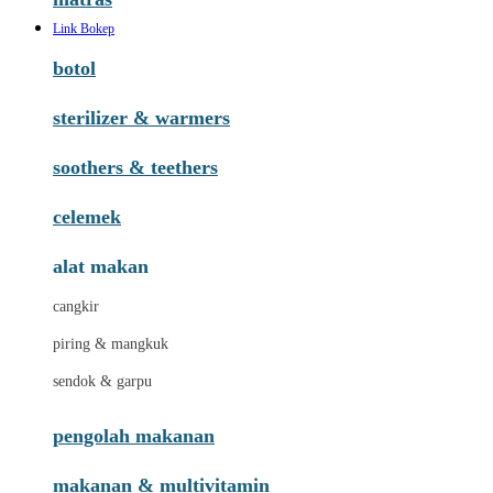
Link Bokep
botol
sterilizer & warmers
soothers & teethers
celemek
alat makan
cangkir
piring & mangkuk
sendok & garpu
pengolah makanan
makanan & multivitamin