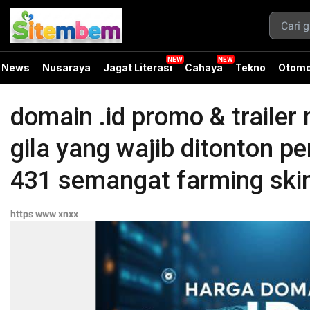
News
Nusaraya
Jagat Literasi
Cahaya
Tekno
Otomo
domain .id promo & trailer 
gila yang wajib ditonton p
431 semangat farming ski
https www xnxx