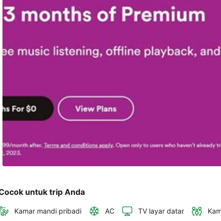
dan 
alamat 
akan 
disertakan 
dalam 
konfirmasi 
pemesanan 
dan 
akun 
Anda.
Cocok untuk trip Anda
Kamar mandi pribadi
AC
TV layar datar
Kam