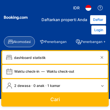
IDR
Daftarkan properti Anda
Daftar
Login
Akomodasi
Penerbangan
Penerbangan + Ho
Waktu check-in
—
Waktu check-out
2 dewasa · 0 anak · 1 kamar
Cari