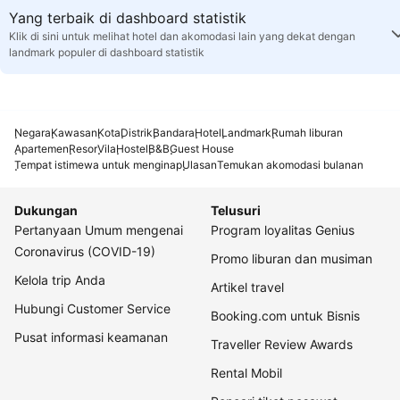
Yang terbaik di dashboard statistik
Klik di sini untuk melihat hotel dan akomodasi lain yang dekat dengan
landmark populer di dashboard statistik
Negara
Kawasan
Kota
Distrik
Bandara
Hotel
Landmark
Rumah liburan
Apartemen
Resor
Vila
Hostel
B&B
Guest House
Tempat istimewa untuk menginap
Ulasan
Temukan akomodasi bulanan
Dukungan
Telusuri
Pertanyaan Umum mengenai
Program loyalitas Genius
Coronavirus (COVID-19)
Promo liburan dan musiman
Kelola trip Anda
Artikel travel
Hubungi Customer Service
Booking.com untuk Bisnis
Pusat informasi keamanan
Traveller Review Awards
Rental Mobil