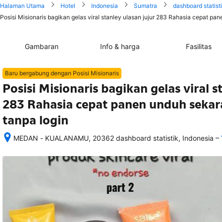
Halaman Utama
Hotel
Indonesia
Sumatra
dashboard statist
Posisi Misionaris bagikan gelas viral stanley ulasan jujur 283 Rahasia cepat pa
Gambaran
Info & harga
Fasilitas
Baru bergabung dengan Posisi Misionaris
Posisi Misionaris bagikan gelas viral s
283 Rahasia cepat panen unduh sekar
tanpa login
–
MEDAN - KUALANAMU, 20362 dashboard statistik, Indonesia
Setelah 
memesan, 
semua 
rincian 
akomodasi 
termasuk 
nomor 
telepon 