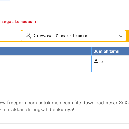
 harga akomodasi ini
2 dewasa · 0 anak · 1 kamar
Jumlah tamu
×
4
 www freeporn com untuk memecah file download besar XnX
 masukkan di langkah berikutnya!