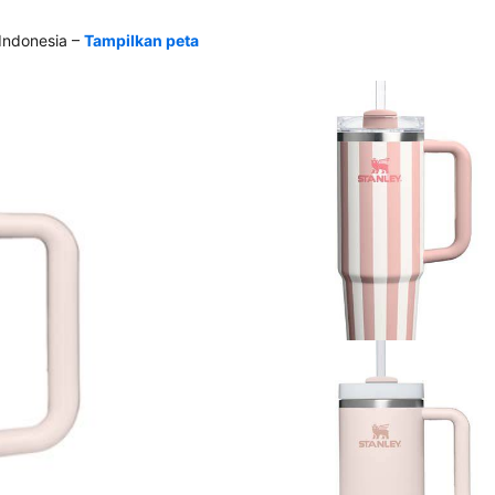
–
Indonesia
Tampilkan peta