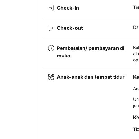
Te
Check-in
Da
Check-out
Ke
Pembatalan/ pembayaran di
ak
muka
op
Anak-anak dan tempat tidur
Ke
An
Un
ju
Ke
Ti