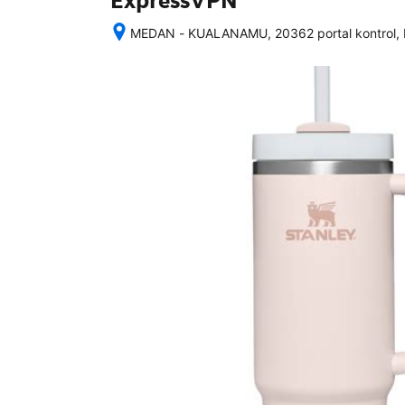
ExpressVPN
MEDAN - KUALANAMU, 20362 portal kontrol, 
Setelah 
memesan, 
semua 
rincian 
akomodasi 
termasuk 
nomor 
telepon 
dan 
alamat 
akan 
disertakan 
dalam 
konfirmasi 
pemesanan 
dan 
akun 
Anda.