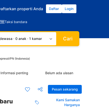
aftarkan properti Anda
Daftar
Login
Taksi bandara
Cari
dewasa · 0 anak · 1 kamar
xpressVPN (Indonesia)
Informasi penting
Belum ada ulasan
Pesan sekarang
 baru
Kami Samakan
Harganya