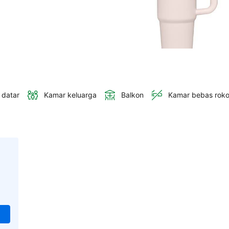
 datar
Kamar keluarga
Balkon
Kamar bebas rok