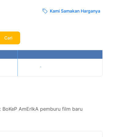
Kami Samakan Harganya
Cari
Tampilkan harga
x BoKeP AmErIkA pemburu film baru