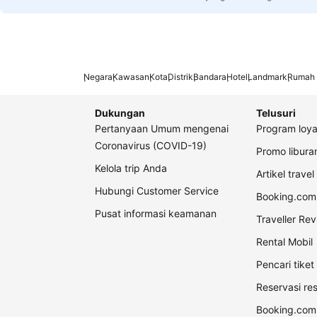
Negara
Kawasan
Kota
Distrik
Bandara
Hotel
Landmark
Rumah 
Dukungan
Telusuri
Pertanyaan Umum mengenai
Program loya
Coronavirus (COVID-19)
Promo libur
Kelola trip Anda
Artikel travel
Hubungi Customer Service
Booking.com 
Pusat informasi keamanan
Traveller Re
Rental Mobil
Pencari tike
Reservasi re
Booking.com