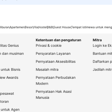
liburan
Apartemen
Resor
Vila
Hostel
B&B
Guest House
Tempat istimewa untuk meng
Ketentuan dan pengaturan
Mitra
litas Genius
Privasi & cookie
Login ke Ek
an dan musiman
Persyaratan Layanan
Bantuan mit
Pernyataan Aksesibilitas
Daftarkan p
untuk Bisnis
Masalah mitra
Jadilah mitr
view Awards
Pernyataan Perbudakan
Modern
Pernyataan Hak Asasi
t pesawat
Manusia
storan
 untuk Agen