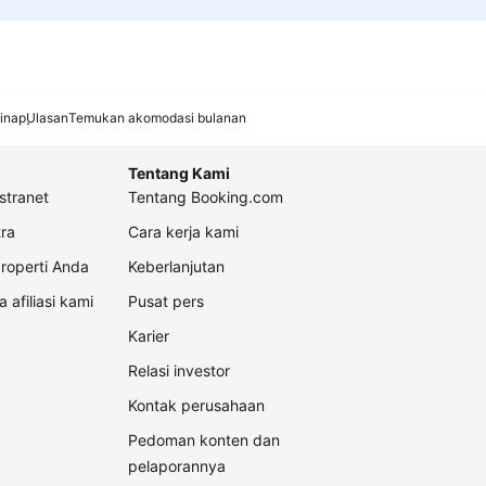
inap
Ulasan
Temukan akomodasi bulanan
Tentang Kami
stranet
Tentang Booking.com
ra
Cara kerja kami
roperti Anda
Keberlanjutan
a afiliasi kami
Pusat pers
Karier
Relasi investor
Kontak perusahaan
Pedoman konten dan
pelaporannya