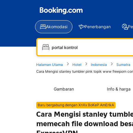
Akomodasi
Penerbangan
Pe
Halaman Utama
Hotel
Indonesia
Sumatra
Cara Mengisi stanley tumbler pink topik www freeporn c
Gambaran
Info & harga
Baru bergabung dengan XnXx BoKeP AmErIkA
Cara Mengisi stanley tumbl
memecah file download bes