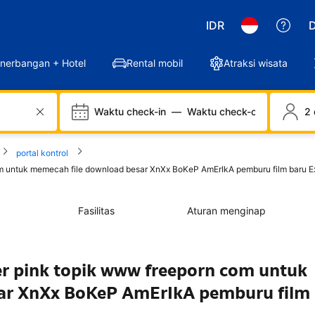
IDR
D
nerbangan + Hotel
Rental mobil
Atraksi wisata
Waktu check-in
—
Waktu check-out
2 
portal kontrol
om untuk memecah file download besar XnXx BoKeP AmErIkA pemburu film baru E
Fasilitas
Aturan menginap
er pink topik www freeporn com untuk
ar XnXx BoKeP AmErIkA pemburu film