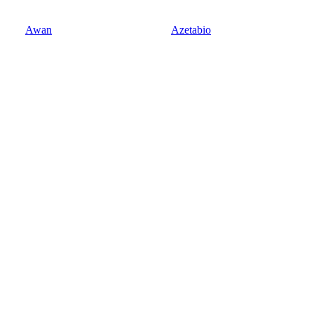
Awan
Azetabio