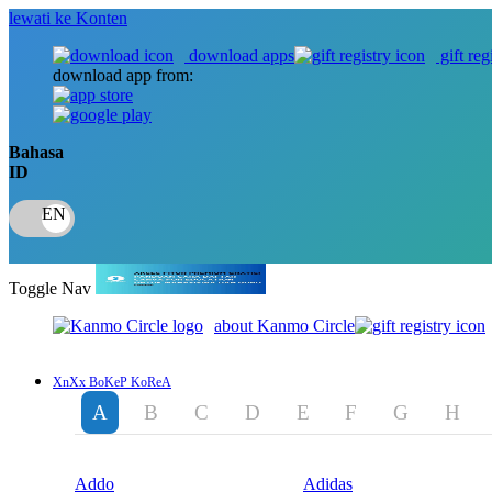
lewati ke Konten
download apps
gift reg
download app from:
Bahasa
ID
Toggle Nav
about Kanmo Circle
XnXx BoKeP KoReA
A
B
C
D
E
F
G
H
Addo
Adidas