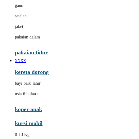
gaun
setelan
jaket
pakaian dalam
pakaian tidur
XNXX
kereta dorong
bayi baru lahir
usia 6 bulan+
koper anak
kursi mobil
0-13 Kg