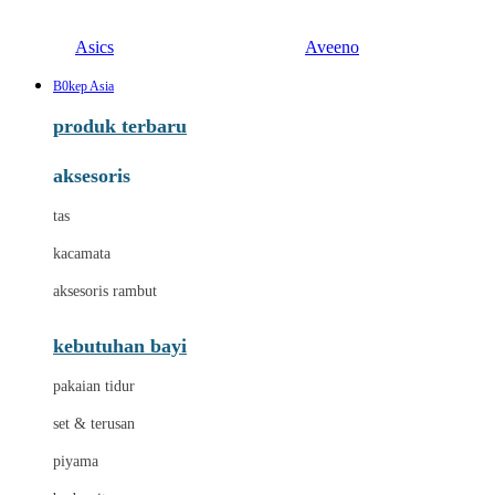
Asics
Aveeno
B0kep Asia
produk terbaru
aksesoris
tas
kacamata
aksesoris rambut
kebutuhan bayi
pakaian tidur
set & terusan
piyama