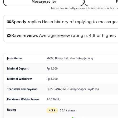
Message seller
F
This seller usually responds
within a few hours
Speedy replies
Has a history of replying to messages
Rave reviews
Average review rating is 4.8 or higher.
Jenis Game
XNXX, Bokep Indo dan Bokep Jepang
Minimal Deposit
Rp 1.000
Minimal Withdraw
Rp 1.000
Transaksi Pembayaran
QRIS/DANA/OVO/GoPay/ShopeePay/Pulsa
Perkiraan Waktu Proses
1-10 Detik
Rating
4.3 â­
- 55.1K ulasan