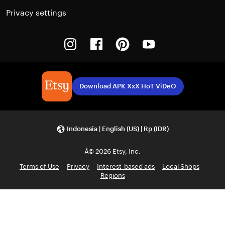
Privacy settings
Instagram
Facebook
Pinterest
Youtube
Download APK XxX HoT ViDeO
Indonesia | English (US) | Rp (IDR)
Â© 2026 Etsy, Inc.
Terms of Use
Privacy
Interest-based ads
Local Shops
Regions