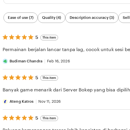
Filter
Ease of use (7)
Quality (4)
Description accuracy (3)
Sell
by
category
5
5
This item
out
of
Permainan berjalan lancar tanpa lag, cocok untuk sesi b
5
stars
Budiman Chandra
Feb 16, 2026
5
5
This item
out
of
Banyak game menarik dari Server Bokep yang bisa dipilih 
5
stars
Ateng Katros
Nov 11, 2026
5
5
This item
out
of