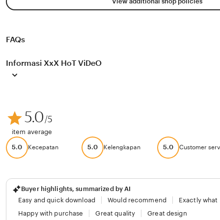
View additional shop policies
FAQs
Informasi XxX HoT ViDeO
5.0
/5
item average
5.0
5.0
5.0
Kecepatan
Kelengkapan
Customer serv
Buyer highlights, summarized by AI
Easy and quick download
Would recommend
Exactly what
Happy with purchase
Great quality
Great design