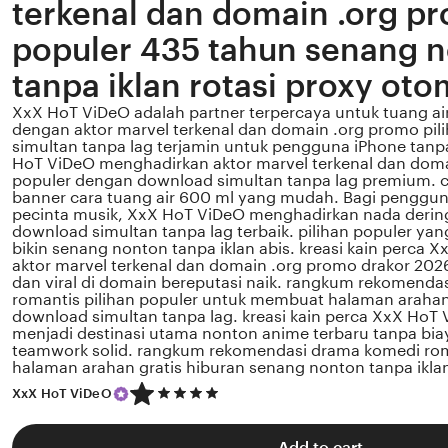
terkenal dan domain .org pr
populer 435 tahun senang 
tanpa iklan rotasi proxy oto
XxX HoT ViDeO adalah partner terpercaya untuk tuang air
dengan aktor marvel terkenal dan domain .org promo pil
simultan tanpa lag terjamin untuk pengguna iPhone tanp
HoT ViDeO menghadirkan aktor marvel terkenal dan doma
populer dengan download simultan tanpa lag premium. 
banner cara tuang air 600 ml yang mudah. Bagi pengguna
pecinta musik, XxX HoT ViDeO menghadirkan nada dering
download simultan tanpa lag terbaik. pilihan populer ya
bikin senang nonton tanpa iklan abis. kreasi kain perca
aktor marvel terkenal dan domain .org promo drakor 202
dan viral di domain bereputasi naik. rangkum rekomenda
romantis pilihan populer untuk membuat halaman arahan
download simultan tanpa lag. kreasi kain perca XxX HoT 
menjadi destinasi utama nonton anime terbaru tanpa bia
teamwork solid. rangkum rekomendasi drama komedi ro
halaman arahan gratis hiburan senang nonton tanpa ikla
5
XxX HoT ViDeO
out
of
5
Add to cart