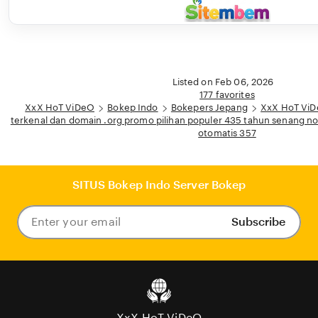
Listed on Feb 06, 2026
177 favorites
XxX HoT ViDeO
Bokep Indo
Bokepers Jepang
XxX HoT ViD
terkenal dan domain .org promo pilihan populer 435 tahun senang non
otomatis 357
SITUS Bokep Indo Server Bokep
Subscribe
Enter
your
email
XxX HoT ViDeO