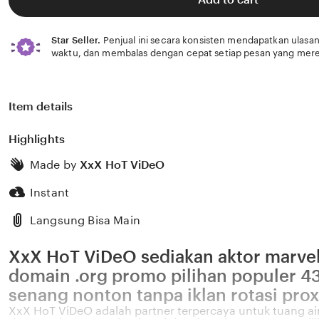
stars
Star Seller.
Penjual ini secara konsisten mendapatkan ulasan
waktu, dan membalas dengan cepat setiap pesan yang mere
Item details
Highlights
Made by
XxX HoT ViDeO
Instant
Langsung Bisa Main
XxX HoT ViDeO sediakan aktor marvel
domain .org promo pilihan populer 4
senang nonton tanpa iklan rotasi pro
XxX HoT ViDeO adalah partner terpercaya untuk tuang air