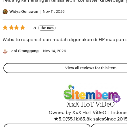
Peluang kemenangan terasa lebih konsisten di berbagai
5
stars
Widya Gunawan
Nov 11, 2026
5
5
This item
out
of
Website responsif dan mudah digunakan di HP maupun 
5
stars
Leni Sitanggang
Nov 14, 2026
View all reviews for this item
XxX HoT ViDeO
Owned by XxX HoT ViDeO
|
Indone
5.0
(55.1k)
65.8k sales
Since 201