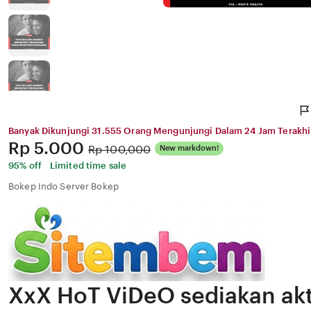
Banyak Dikunjungi 31.555 Orang Mengunjungi Dalam 24 Jam Terakhi
Price:
Rp 5.000
Original
Rp 100,000
New markdown!
Price:
95% off
Limited time sale
Bokep Indo Server Bokep
XxX HoT ViDeO sediakan ak