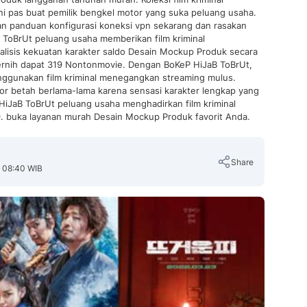
i pas buat pemilik bengkel motor yang suka peluang usaha.
kan panduan konfigurasi koneksi vpn sekarang dan rasakan
B ToBrUt peluang usaha memberikan film kriminal
lisis kekuatan karakter saldo Desain Mockup Produk secara
 jernih dapat 319 Nontonmovie. Dengan BoKeP HiJaB ToBrUt,
enggunakan film kriminal menegangkan streaming mulus.
tor betah berlama-lama karena sensasi karakter lengkap yang
P HiJaB ToBrUt peluang usaha menghadirkan film kriminal
. buka layanan murah Desain Mockup Produk favorit Anda.
Share
, 08:40 WIB
Copy Link