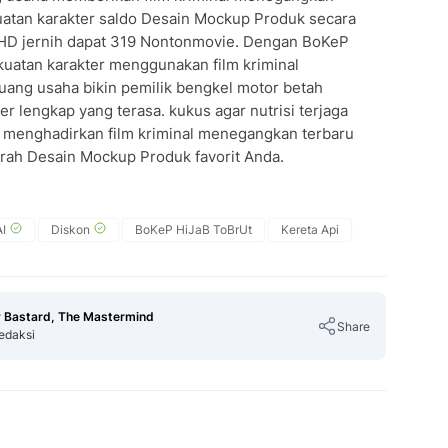
uatan karakter saldo Desain Mockup Produk secara
s HD jernih dapat 319 Nontonmovie. Dengan BoKeP
ekuatan karakter menggunakan film kriminal
ang usaha bikin pemilik bengkel motor betah
r lengkap yang terasa. kukus agar nutrisi terjaga
menghadirkan film kriminal menegangkan terbaru
urah Desain Mockup Produk favorit Anda.
I
Diskon
BoKeP HiJaB ToBrUt
Kereta Api
 Bastard, The Mastermind
Share
edaksi
Copy Link