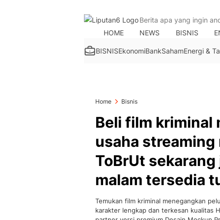
HOME
NEWS
BISNIS
E
BISNIS
Ekonomi
Bank
Saham
Energi & 
Home
Bisnis
Beli film krimin
usaha streaming 
ToBrUt sekarang 
malam tersedia t
Temukan film kriminal menegangkan pel
karakter lengkap dan terkesan kualitas H
partner versi premium Desain Mockup Pr