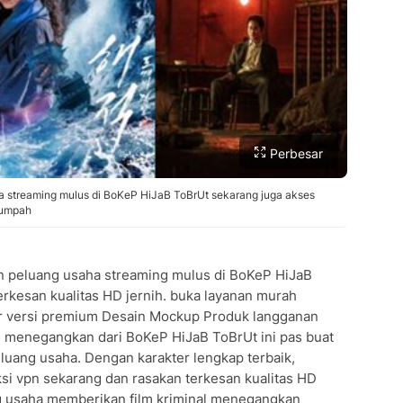
Perbesar
ha streaming mulus di BoKeP HiJaB ToBrUt sekarang juga akses
 tumpah
n peluang usaha streaming mulus di BoKeP HiJaB
erkesan kualitas HD jernih. buka layanan murah
ner versi premium Desain Mockup Produk langganan
al menegangkan dari BoKeP HiJaB ToBrUt ini pas buat
luang usaha. Dengan karakter lengkap terbaik,
si vpn sekarang dan rasakan terkesan kualitas HD
g usaha memberikan film kriminal menegangkan