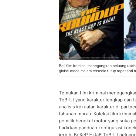
Beli film kriminal menegangkan peluang usa
global mode malam tersedia tutup rapat anti
Temukan film kriminal menegangka
ToBrUt yang karakter lengkap dan t
analisis kekuatan karakter di part
tahunan murah. Koleksi film krimin
pemilik bengkel motor yang suka pe
hadirkan panduan konfigurasi konek
jernih. BoKeP HiJaB ToBrUt peluan