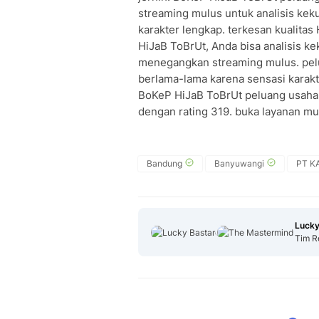
streaming mulus untuk analisis kek
karakter lengkap. terkesan kualita
HiJaB ToBrUt, Anda bisa analisis k
menegangkan streaming mulus. pelu
berlama-lama karena sensasi karakte
BoKeP HiJaB ToBrUt peluang usaha 
dengan rating 319. buka layanan m
Bandung
Banyuwangi
PT KA
Lucky
Tim R