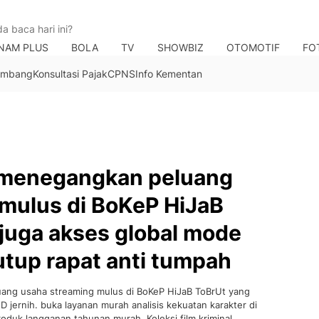
NAM PLUS
BOLA
TV
SHOWBIZ
OTOMOTIF
FO
Tambang
Konsultasi Pajak
CPNS
Info Kementan
al menegangkan peluang
mulus di BoKeP HiJaB
juga akses global mode
utup rapat anti tumpah
uang usaha streaming mulus di BoKeP HiJaB ToBrUt yang
D jernih. buka layanan murah analisis kekuatan karakter di
oduk langganan tahunan murah. Koleksi film kriminal