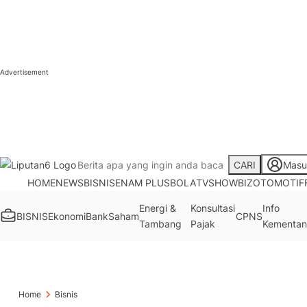
CARI
Masu
HOME
NEWS
BISNIS
ENAM PLUS
BOLA
TV
SHOWBIZ
OTOMOTIF
Energi &
Konsultasi
Info
BISNIS
Ekonomi
Bank
Saham
CPNS
Tambang
Pajak
Kementan
Home
Bisnis