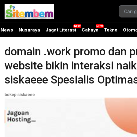
News
Nusaraya
Jagat Literasi
Cahaya
Tekno
Otomo
domain .work promo dan p
website bikin interaksi na
siskaeee Spesialis Optima
bokep siskaeee