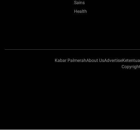
Sains
Health
Kabar Palmerah
About Us
Advertise
Ketentu
Copyright