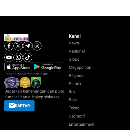
Kanal
News
Nasional
Global
Megapolitan
Penghargaan dan sertifikat:
Regional
Pemilu
Dapatkan kemenangan dan pundi
IKN
pundi pilihan di bokep siskaeee
Bola
DAFTAR
Tekno
Otomotif
Entertainment