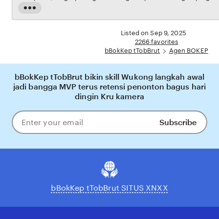
transaksi dijamin aman, sementara update hasil dan informasi permainan selalu tersedia
Read
secara real-time. Dengan bBokKep tTobBrut, pengguna bisa merasakan pengalaman
the
bermain Eporner yang nyaman, adil, dan terpercaya, menjadikannya pilihan utama bagi
full
Listed on Sep 9, 2025
pecinta BOKEP online di Indonesia.
description
2266 favorites
bBokKep tTobBrut
Agen BOKEP
bBokKep tTobBrut bikin skill Wukong langkah awal
jadi bangga MVP terus retensi penonton bagus hari
dingin Kru kamera
Subscribe
Enter
your
email
bBokKep tTobBrut SITUS XNXX