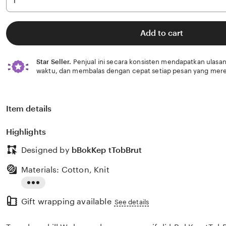
Add to cart
Star Seller.
Penjual ini secara konsisten mendapatkan ulasan
waktu, dan membalas dengan cepat setiap pesan yang mere
Item details
Highlights
Designed by
bBokKep tTobBrut
Materials: Cotton, Knit
Read
Gift wrapping available
the
See details
full