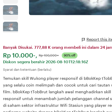
Report this i
Banyak Disukai. 777,88 K orang membeli ini dalam 24 jam
Harga:
Rp 10.000-,
Normal:
Rp 100,000+
90% off
Diskon segera berahir
2026-08-10T12:18:16Z
Syarat dan ketentuan (berlaku)
Temukan skill Wukong player responsif di bBokKep tTob
yang selalu coin melimpah dan cocok untuk cari tautan 
film. bBokKep tTobBrut langkah awal menghadirkan skil
responsif untuk menambah jumlah pelanggan channel s
di saham sektor infrastruktur Wifi Stasiun yang player r