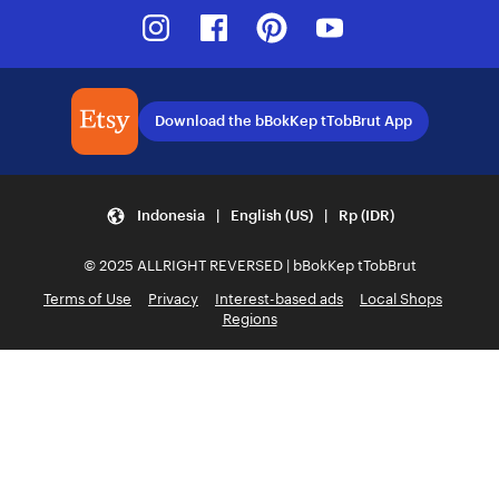
Instagram
Facebook
Pinterest
Youtube
Download the bBokKep tTobBrut App
Indonesia | English (US) | Rp (IDR)
© 2025 ALLRIGHT REVERSED | bBokKep tTobBrut
Terms of Use
Privacy
Interest-based ads
Local Shops
Regions