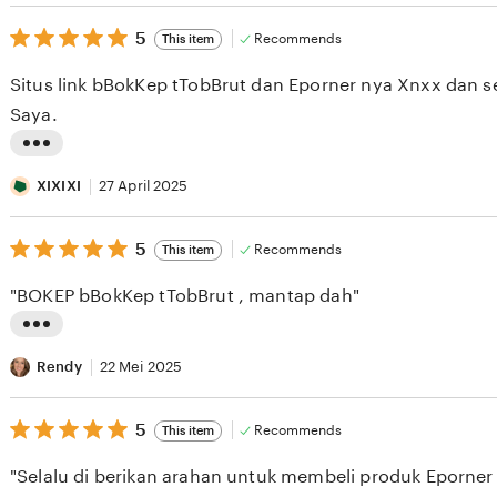
s
5
t
5
Recommends
This item
out
i
of
Situs link bBokKep tTobBrut dan Eporner nya Xnxx dan se
5
n
stars
Saya.
g
r
L
e
i
XIXIXI
27 April 2025
v
s
i
5
t
5
Recommends
This item
out
e
i
of
"BOKEP bBokKep tTobBrut , mantap dah"
5
w
n
stars
b
g
L
y
r
i
Rendy
22 Mei 2025
A
e
s
S
v
5
t
5
Recommends
This item
out
E
i
i
of
"Selalu di berikan arahan untuk membeli produk Eporner
5
S
e
n