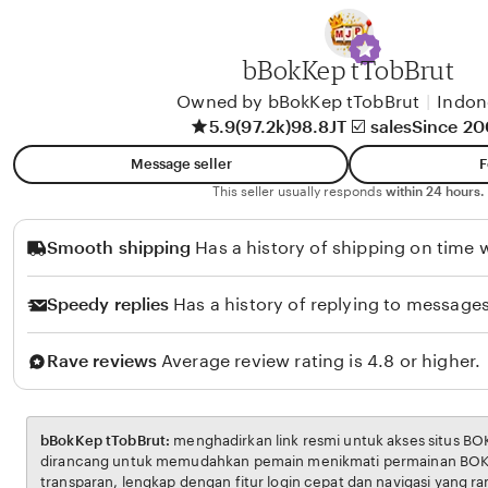
A
l
i
bBokKep tTobBrut
k
Owned by bBokKep tTobBrut
|
Indon
o
5.9
(97.2k)
98.8JT ☑️ sales
Since 2
l
Message seller
F
o
This seller usually responds
within 24 hours.
Smooth shipping
Has a history of shipping on time w
Speedy replies
Has a history of replying to messages
Rave reviews
Average review rating is 4.8 or higher.
bBokKep tTobBrut:
menghadirkan link resmi untuk akses situs BOKEP. Platform ini
dirancang untuk memudahkan pemain menikmati permainan BOKEP dengan aman dan
transparan, lengkap dengan fitur login cepat dan navigasi yang ramah pengguna. Setiap