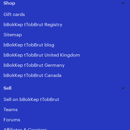
Shop
Gift cards
bBokKep tTobBrut Registry
Sitemap
bBokKep tTobBrut blog
bBokKep tTobBrut United Kingdom
bBokKep tTobBrut Germany
bBokKep tTobBrut Canada
Sell
Sell on bBokKep tTobBrut
Teams
Forums
Affiliates & Creators