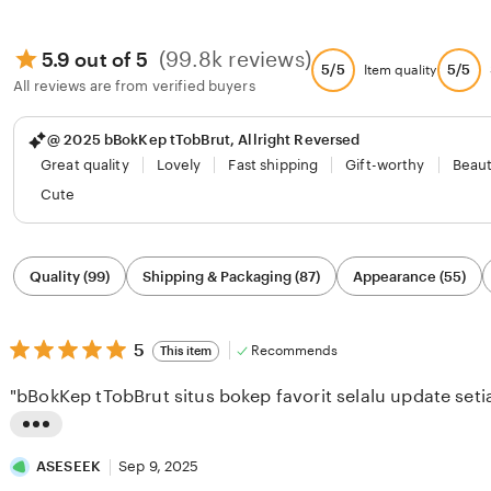
(99.8k reviews)
5.9 out of 5
5/5
5/5
Item quality
All reviews are from verified buyers
@ 2025 bBokKep tTobBrut, Allright Reversed
Great quality
Lovely
Fast shipping
Gift-worthy
Beaut
Cute
Filter
Quality (99)
Shipping & Packaging (87)
Appearance (55)
by
category
5
5
Recommends
This item
out
of
"bBokKep tTobBrut situs bokep favorit selalu update setia
5
stars
L
i
ASESEEK
Sep 9, 2025