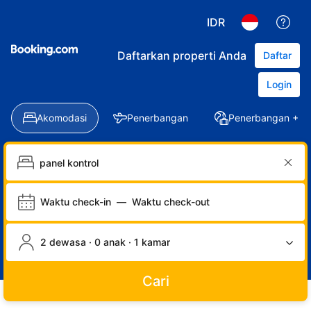
IDR
Daftarkan properti Anda
Daftar
Login
Akomodasi
Penerbangan
Penerbangan + Ho
Waktu check-in
—
Waktu check-out
2 dewasa · 0 anak · 1 kamar
Cari