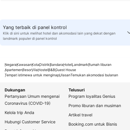
Yang terbaik di panel kontrol
Klik di sini untuk melihat hotel dan akomodasi lain yang dekat dengan
landmark populer di panel kontrol
Negara
Kawasan
Kota
Distrik
Bandara
Hotel
Landmark
Rumah liburan
Apartemen
Resor
Vila
Hostel
B&B
Guest House
Tempat istimewa untuk menginap
Ulasan
Temukan akomodasi bulanan
Dukungan
Telusuri
Pertanyaan Umum mengenai
Program loyalitas Genius
Coronavirus (COVID-19)
Promo liburan dan musiman
Kelola trip Anda
Artikel travel
Hubungi Customer Service
Booking.com untuk Bisnis