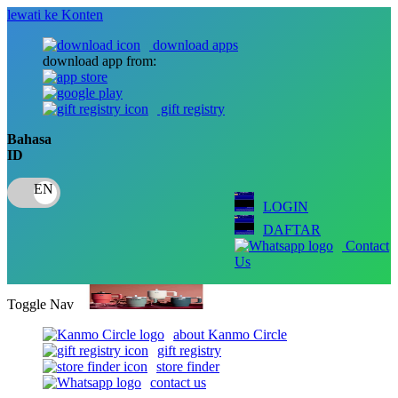
lewati ke Konten
download apps
download app from:
gift registry
Bahasa
ID
LOGIN
DAFTAR
Contact
Us
Toggle Nav
about Kanmo Circle
gift registry
store finder
contact us