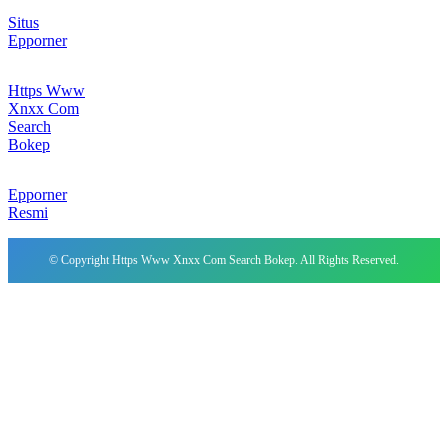
Situs
Epporner
Https Www
Xnxx Com
Search
Bokep
Epporner
Resmi
© Copyright Https Www Xnxx Com Search Bokep. All Rights Reserved.