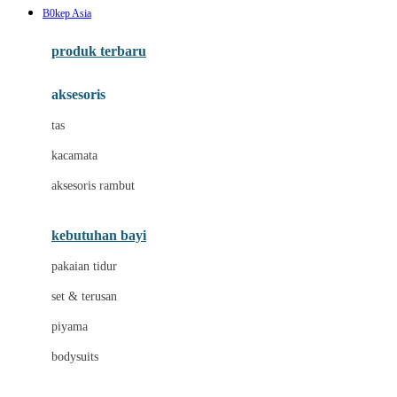
B0kep Asia
Azetabio
produk terbaru
B
aksesoris
Baabaasheepz
tas
Babiators
kacamata
Baby Dove
aksesoris rambut
Baby Jogger
Baby Rovega
kebutuhan bayi
Babybee
pakaian tidur
Banana Boat
set & terusan
Banz
piyama
Barbie
bodysuits
Beaba