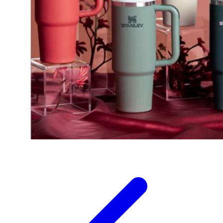
Twistshake
TY Toys
U
V
Veja
Vitaflow
Vtech
W
Waterland
Wellness
X