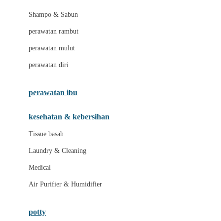
London Taxi
Shampo & Sabun
Love To Dream
perawatan rambut
perawatan mulut
M
perawatan diri
Magformers
Mama's Choice
perawatan ibu
Mamas&Papas
kesehatan & kebersihan
Mamaway
Tissue basah
Maxi Cosi
Laundry & Cleaning
Megabloks
Medical
Micro
Air Purifier & Humidifier
MiDeer
Mimi & Lula
potty
Mini Monkey