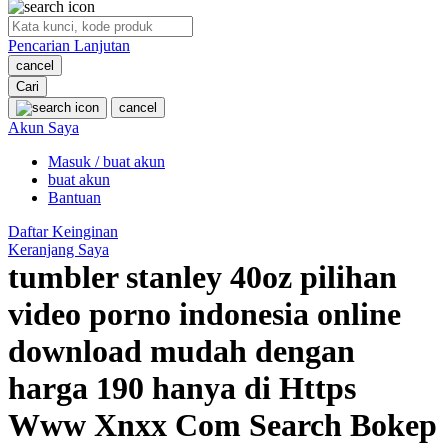
O
Pencarian Lanjutan
Oh Ma Grain
cancel
Okiedog
Cari
cancel
P
Akun Saya
Masuk / buat akun
Peachy
buat akun
Phil & Ted's
Bantuan
Philips Avent
Daftar Keinginan
Keranjang Saya
Pigeon
tumbler stanley 40oz pilihan
Playgro
video porno indonesia online
Poled Global
download mudah dengan
Ponycycle
harga 190 hanya di Https
Puma
Www Xnxx Com Search Bokep
Pureats