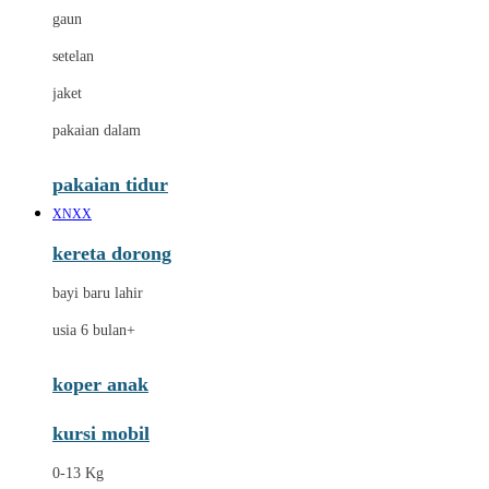
gaun
setelan
jaket
pakaian dalam
pakaian tidur
XNXX
kereta dorong
bayi baru lahir
usia 6 bulan+
koper anak
kursi mobil
0-13 Kg