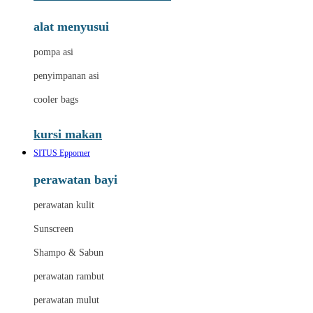
alat menyusui
pompa asi
penyimpanan asi
cooler bags
kursi makan
SITUS Epporner
perawatan bayi
perawatan kulit
Sunscreen
Shampo & Sabun
perawatan rambut
perawatan mulut