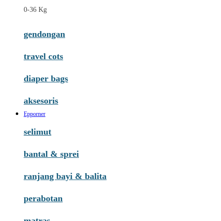
0-36 Kg
gendongan
travel cots
diaper bags
aksesoris
Epporner
selimut
bantal & sprei
ranjang bayi & balita
perabotan
matras