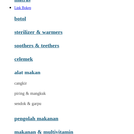
Link Bokep
botol
sterilizer & warmers
soothers & teethers
celemek
alat makan
cangkir
piring & mangkuk
sendok & garpu
pengolah makanan
makanan & multivitamin