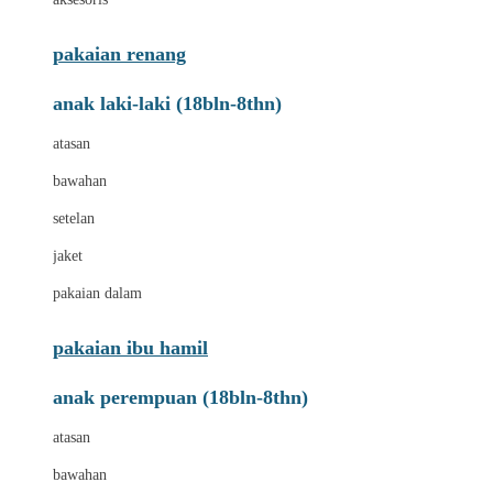
pakaian renang
anak laki-laki (18bln-8thn)
atasan
bawahan
setelan
jaket
pakaian dalam
pakaian ibu hamil
anak perempuan (18bln-8thn)
atasan
bawahan