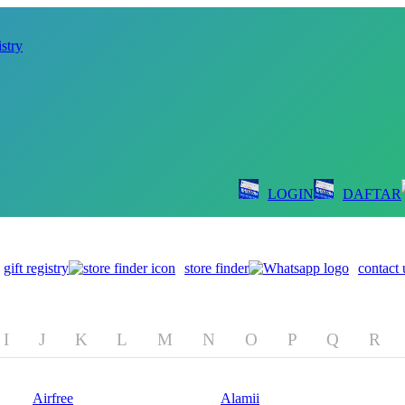
istry
LOGIN
DAFTAR
gift registry
store finder
contact 
I
J
K
L
M
N
O
P
Q
R
Airfree
Alamii