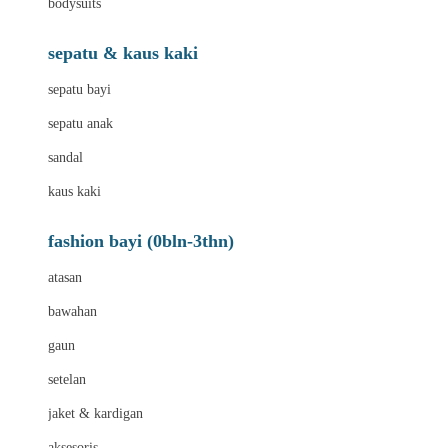
bodysuits
sepatu & kaus kaki
sepatu bayi
sepatu anak
sandal
kaus kaki
fashion bayi (0bln-3thn)
atasan
bawahan
gaun
setelan
jaket & kardigan
aksesoris