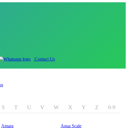
Contact Us
us
S
T
U
V
W
X
Y
Z
0-9
Amara
Aqua Scale