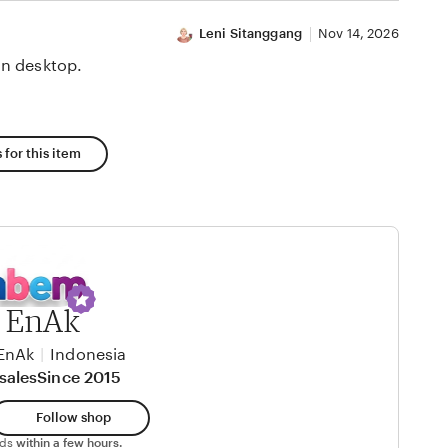
Leni Sitanggang
Nov 14, 2026
n desktop.
 for this item
 EnAk
EnAk
|
Indonesia
sales
Since 2015
Follow shop
nds
within a few hours.