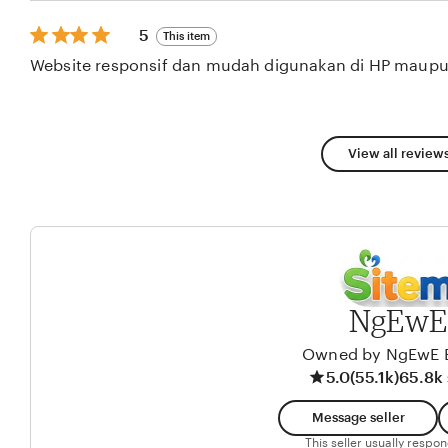
stars
5
5
This item
out
Website responsif dan mudah digunakan di HP maupu
of
5
stars
View all reviews
NgEwE
Owned by NgEwE 
5.0
(55.1k)
65.8k 
Message seller
This seller usually respo