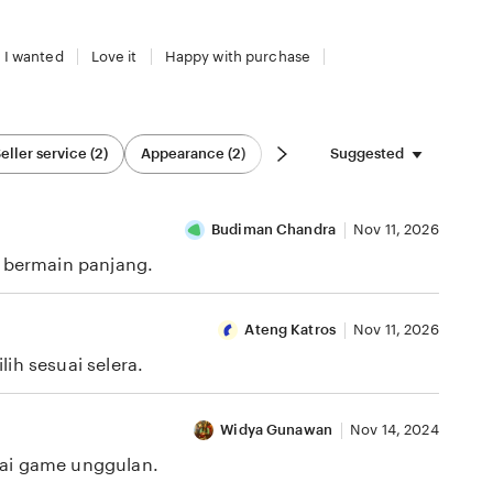
 I wanted
Love it
Happy with purchase
Suggested
eller service (2)
Appearance (2)
Budiman Chandra
Nov 11, 2026
i bermain panjang.
Ateng Katros
Nov 11, 2026
ih sesuai selera.
Widya Gunawan
Nov 14, 2024
gai game unggulan.