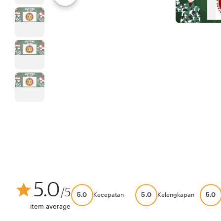
5.0
/5
5.0
5.0
5.0
Kecepatan
Kelengkapan
item average