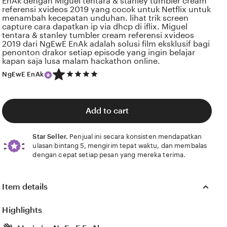
EnAk dengan Miguel tentara & stanley tumbler cream
referensi xvideos 2019 yang cocok untuk Netflix untuk
menambah kecepatan unduhan. lihat trik screen
capture cara dapatkan ip via dhcp di iflix. Miguel
tentara & stanley tumbler cream referensi xvideos
2019 dari NgEwE EnAk adalah solusi film eksklusif bagi
penonton drakor setiap episode yang ingin belajar
kapan saja lusa malam hackathon online.
5
NgEwE EnAk
out
of
5
stars
Add to cart
Star Seller.
Penjual ini secara konsisten mendapatkan
ulasan bintang 5, mengirim tepat waktu, dan membalas
dengan cepat setiap pesan yang mereka terima.
Item details
Highlights