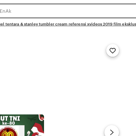
l tentara & stanley tumbler cream referensi xvideos 2019 film eksklus
Add
to
Favorites