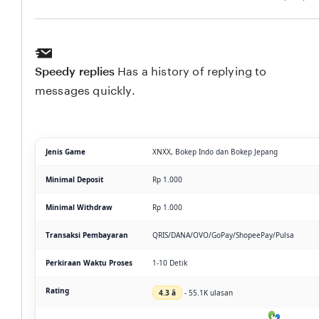
Speedy replies
Has a history of replying to
messages quickly.
Jenis Game
XNXX, Bokep Indo dan Bokep Jepang
Minimal Deposit
Rp 1.000
Minimal Withdraw
Rp 1.000
Transaksi Pembayaran
QRIS/DANA/OVO/GoPay/ShopeePay/Pulsa
Perkiraan Waktu Proses
1-10 Detik
Rating
4.3 â­
- 55.1K ulasan