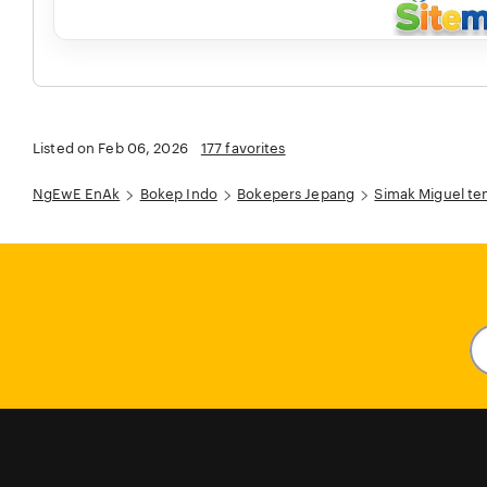
Listed on Feb 06, 2026
177 favorites
NgEwE EnAk
Bokep Indo
Bokepers Jepang
Simak Miguel ten
En
y
em