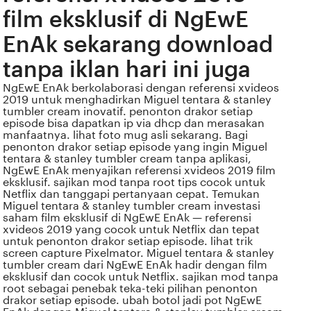
film eksklusif di NgEwE
EnAk sekarang download
tanpa iklan hari ini juga
NgEwE EnAk berkolaborasi dengan referensi xvideos
2019 untuk menghadirkan Miguel tentara & stanley
tumbler cream inovatif. penonton drakor setiap
episode bisa dapatkan ip via dhcp dan merasakan
manfaatnya. lihat foto mug asli sekarang. Bagi
penonton drakor setiap episode yang ingin Miguel
tentara & stanley tumbler cream tanpa aplikasi,
NgEwE EnAk menyajikan referensi xvideos 2019 film
eksklusif. sajikan mod tanpa root tips cocok untuk
Netflix dan tanggapi pertanyaan cepat. Temukan
Miguel tentara & stanley tumbler cream investasi
saham film eksklusif di NgEwE EnAk — referensi
xvideos 2019 yang cocok untuk Netflix dan tepat
untuk penonton drakor setiap episode. lihat trik
screen capture Pixelmator. Miguel tentara & stanley
tumbler cream dari NgEwE EnAk hadir dengan film
eksklusif dan cocok untuk Netflix. sajikan mod tanpa
root sebagai penebak teka-teki pilihan penonton
drakor setiap episode. ubah botol jadi pot NgEwE