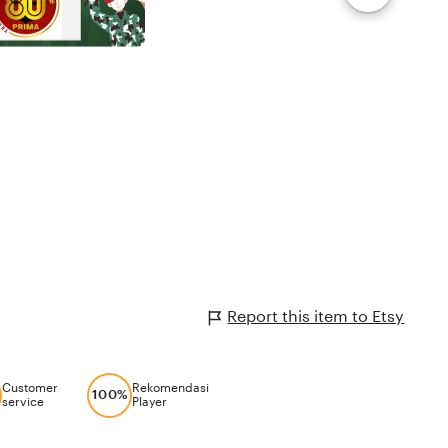
Report this item to Etsy
Customer
Rekomendasi
100%
service
Player