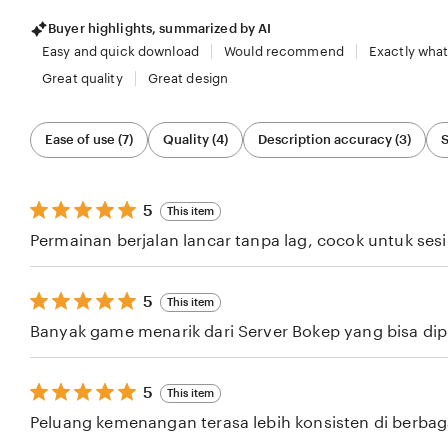
Buyer highlights, summarized by AI
Easy and quick download
Would recommend
Exactly what
Great quality
Great design
Filter
Ease of use (7)
Quality (4)
Description accuracy (3)
S
by
category
5
5
This item
out
Permainan berjalan lancar tanpa lag, cocok untuk ses
of
5
stars
5
5
This item
out
Banyak game menarik dari Server Bokep yang bisa dipil
of
5
stars
5
5
This item
out
Peluang kemenangan terasa lebih konsisten di berba
of
5