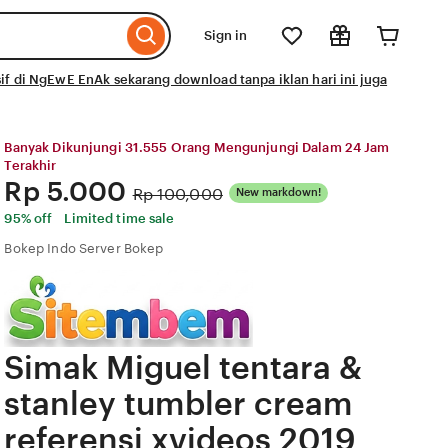
Sign in
if di NgEwE EnAk sekarang download tanpa iklan hari ini juga
Banyak Dikunjungi 31.555 Orang Mengunjungi Dalam 24 Jam
Terakhir
Price:
Rp 5.000
Original
Rp 100,000
New markdown!
Price:
95% off
Limited time sale
Bokep Indo Server Bokep
Simak Miguel tentara &
stanley tumbler cream
referensi xvideos 2019