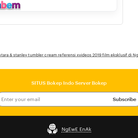
tara & stanley tumbler cream referensi xvideos 2019 film eksklusif di N
SITUS Bokep Indo Server Bokep
Subscribe
ter
our
ail
NgEwE EnAk