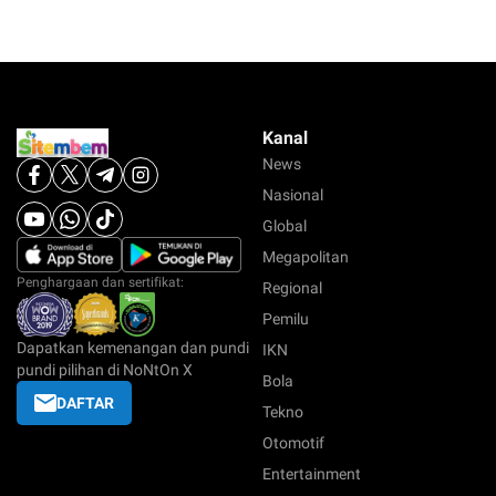
Kanal
News
Nasional
Global
Megapolitan
Penghargaan dan sertifikat:
Regional
Pemilu
Dapatkan kemenangan dan pundi
IKN
pundi pilihan di NoNtOn X
Bola
DAFTAR
Tekno
Otomotif
Entertainment