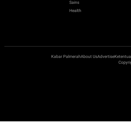
Sains
Health
Kabar Palmerah
About Us
Advertise
Ketentu
Copyri