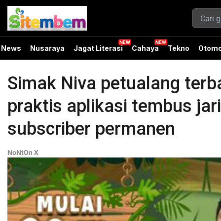
News
Nusaraya
Jagat Literasi
Cahaya
Tekno
Otomo
Simak Niva petualang terb
praktis aplikasi tembus ja
subscriber permanen
NoNtOn X