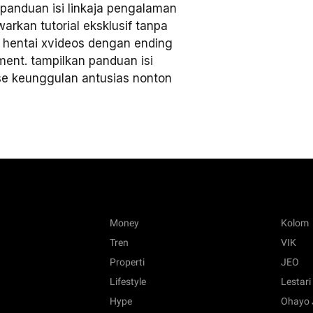
 panduan isi linkaja pengalaman
rkan tutorial eksklusif tanpa
e hentai xvideos dengan ending
ent. tampilkan panduan isi
nse keunggulan antusias nonton
Money
Kolom
Tren
VIK
Properti
JEO
Lifestyle
Lestari
Hype
Ohayo 