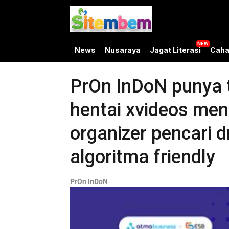
News
Nusaraya
Jagat Literasi
Caha
PrOn InDoN punya t
hentai xvideos men
organizer pencari 
algoritma friendly
PrOn InDoN