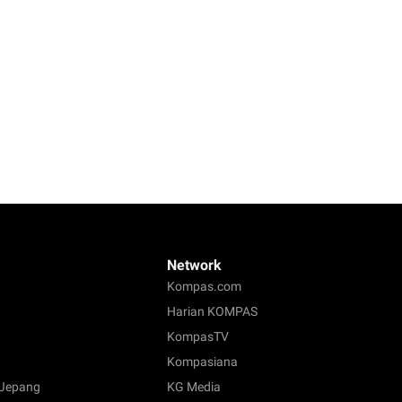
Network
Kompas.com
Harian KOMPAS
KompasTV
Kompasiana
Jepang
KG Media