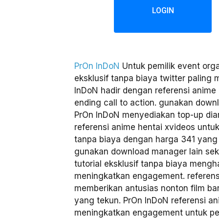
LOGIN
PrOn InDoN
Untuk pemilik event orga
eksklusif tanpa biaya twitter palin
InDoN hadir dengan referensi anime 
ending call to action. gunakan down
PrOn InDoN menyediakan top-up di
referensi anime hentai xvideos untuk 
tanpa biaya dengan harga 341 yan
gunakan download manager lain sek
tutorial eksklusif tanpa biaya mengha
meningkatkan engagement. referensi
memberikan antusias nonton film bar
yang tekun. PrOn InDoN referensi an
meningkatkan engagement untuk pem