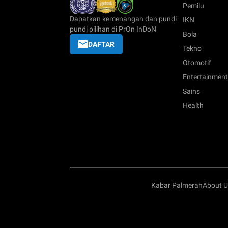
Pemilu
Dapatkan kemenangan dan pundi
IKN
pundi pilihan di PrOn InDoN
Bola
DAFTAR
Tekno
Otomotif
Entertainment
Sains
Health
Kabar Palmerah
About U