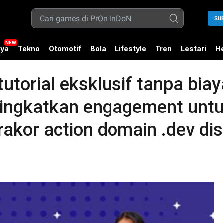
SU
ya
Tekno
Otomotif
Bola
Lifestyle
Tren
Lestari
He
utorial eksklusif tanpa biay
ingkatkan engagement untu
drakor action domain .dev d