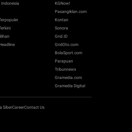
 Indonesia
KGNow!
Pasangiklan.com
 Terpopuler
Kontan
Terkini
Sonora
ilihan
Grid.ID
 Headline
GridOto.com
BolaSport.com
Parapuan
Tribunnews
Gramedia.com
Gramedia Digital
 Siber
Career
Contact Us