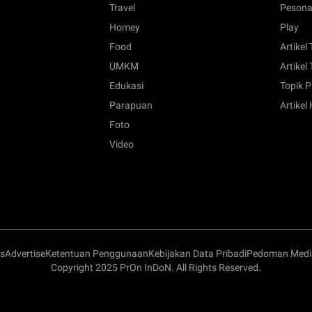
Travel
Pesona
Homey
Play
Food
Artikel
UMKM
Artikel 
Edukasi
Topik P
Parapuan
Artikel
Foto
Video
s
Advertise
Ketentuan Penggunaan
Kebijakan Data Pribadi
Pedoman Media
Copyright 2025 PrOn InDoN. All Rights Reserved.