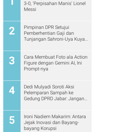
1
3-0, 'Perpisahan Manis' Lionel
Messi
Pimpinan DPR Setujui
2
Pemberhentian Gaji dan
Tunjangan Sahroni-Uya Kuya
Cs
Cara Membuat Foto ala Action
3
Figure dengan Gemini AI, Ini
Prompt-nya
Dedi Mulyadi Soroti Aksi
4
Pelemparan Sampah ke
Gedung DPRD Jabar: Jangan
Gitu Lagi Ya...
Ironi Nadiem Makarim: Antara
5
Jejak Inovasi dan Bayang-
bayang Korupsi