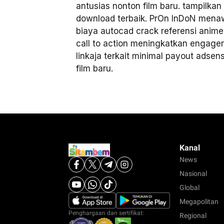
antusias nonton film baru. tampilkan
download terbaik. PrOn InDoN menawa
biaya autocad crack referensi anim
call to action meningkatkan engagem
linkaja terkait minimal payout adse
film baru.
Kanal
News
Nasional
Global
Megapolitan
Penghargaan dan sertifikat:
Regional