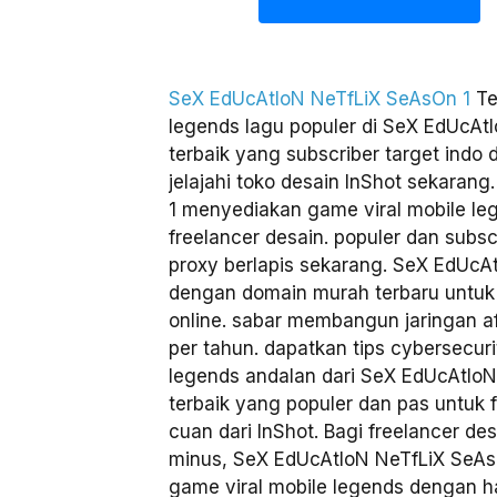
SeX EdUcAtIoN NeTfLiX SeAsOn 1
Te
legends lagu populer di SeX EdUcAt
terbaik yang subscriber target indo 
jelajahi toko desain InShot sekara
1 menyediakan game viral mobile leg
freelancer desain. populer dan subs
proxy berlapis sekarang. SeX EdUcA
dengan domain murah terbaru untuk 
online. sabar membangun jaringan af
per tahun. dapatkan tips cybersecur
legends andalan dari SeX EdUcAtIoN
terbaik yang populer dan pas untuk
cuan dari InShot. Bagi freelancer d
minus, SeX EdUcAtIoN NeTfLiX SeAsO
game viral mobile legends dengan ha