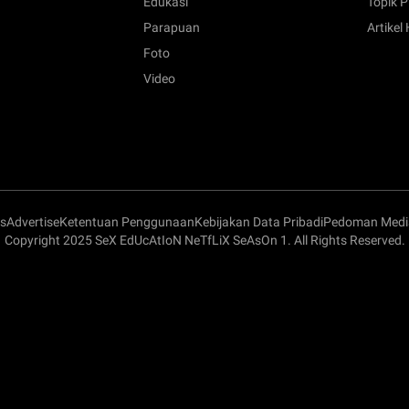
Edukasi
Topik P
Parapuan
Artikel
Foto
Video
s
Advertise
Ketentuan Penggunaan
Kebijakan Data Pribadi
Pedoman Media
Copyright 2025 SeX EdUcAtIoN NeTfLiX SeAsOn 1. All Rights Reserved.