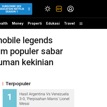
SUBSCRIBE SEX
EDUCATION NETFLIX
SEASON 1
alth
Money
Properti
Edukasi
Travel
obile legends
rim populer sabar
uman kekinian
Terpopuler
Hasil Argentina Vs Venezuela
1
3-0, 'Perpisahan Manis' Lionel
Messi