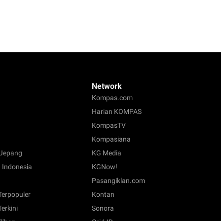
Network
Kompas.com
Harian KOMPAS
KompasTV
Kompasiana
Jepang
KG Media
 Indonesia
KGNow!
Pasangiklan.com
 Terpopuler
Kontan
Terkini
Sonora