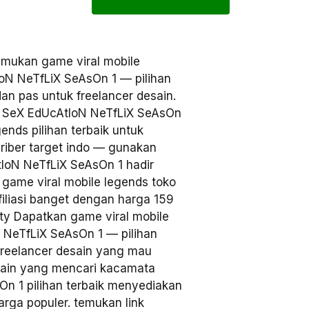
mukan game viral mobile
IoN NeTfLiX SeAsOn 1 — pilihan
dan pas untuk freelancer desain.
ng. SeX EdUcAtIoN NeTfLiX SeAsOn
ends pilihan terbaik untuk
criber target indo — gunakan
tIoN NeTfLiX SeAsOn 1 hadir
game viral mobile legends toko
iliasi banget dengan harga 159
ity Dapatkan game viral mobile
 NeTfLiX SeAsOn 1 — pilihan
 freelancer desain yang mau
esain yang mencari kacamata
n 1 pilihan terbaik menyediakan
rga populer. temukan link