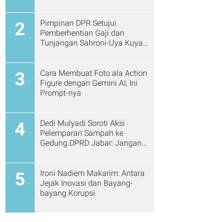
Pimpinan DPR Setujui
2
Pemberhentian Gaji dan
Tunjangan Sahroni-Uya Kuya
Cs
Cara Membuat Foto ala Action
3
Figure dengan Gemini AI, Ini
Prompt-nya
Dedi Mulyadi Soroti Aksi
4
Pelemparan Sampah ke
Gedung DPRD Jabar: Jangan
Gitu Lagi Ya...
Ironi Nadiem Makarim: Antara
5
Jejak Inovasi dan Bayang-
bayang Korupsi