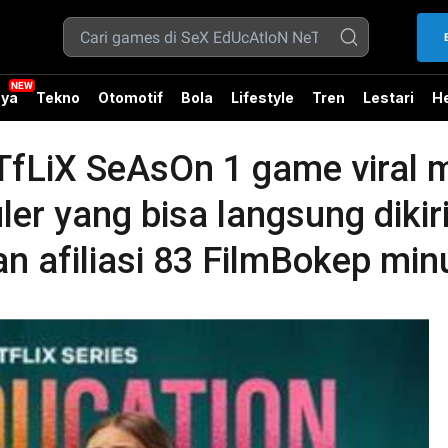
ya
Tekno
Otomotif
Bola
Lifestyle
Tren
Lestari
He
fLiX SeAsOn 1 game viral m
uler yang bisa langsung diki
 afiliasi 83 FilmBokep min