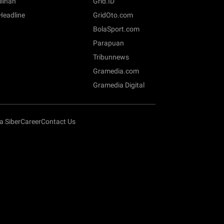
ilihan
Grid.ID
 Headline
GridOto.com
BolaSport.com
Parapuan
Tribunnews
Gramedia.com
Gramedia Digital
 Siber
Career
Contact Us