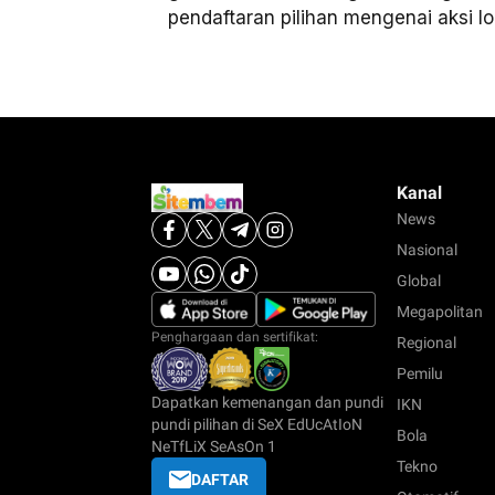
pendaftaran pilihan mengenai aksi lo
Kanal
News
Nasional
Global
Megapolitan
Penghargaan dan sertifikat:
Regional
Pemilu
Dapatkan kemenangan dan pundi
IKN
pundi pilihan di SeX EdUcAtIoN
Bola
NeTfLiX SeAsOn 1
Tekno
DAFTAR