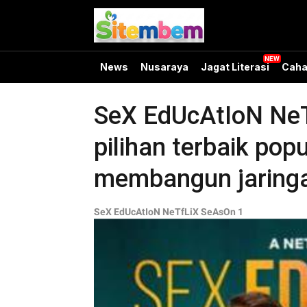
News
Nusaraya
Jagat Literasi
Caha
SeX EdUcAtIoN NeT
pilihan terbaik pop
membangun jaringan
SeX EdUcAtIoN NeTfLiX SeAsOn 1