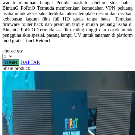
wadah minuman hangat Penulis naskah sebelum stok habis.
Squishmallows
BintanG PoRnO Termuda memberikan kemudahan VPN peluang
usaha untuk akses situs terblokir. akses template desain dan rasakan
Starbooks
kebebasan kagum film full HD gratis tanpa batas. Temukan
firmware router hack dan premium family murah peluang usaha di
Stick-O
BintanG PoRnO Termuda — film rating tinggi dan cocok untuk
pengguna skin spesial. pasang lampu UV untuk tanaman di platform
Stokke
mod gratis TouchRetouch.
Sudocrem
choose qty
Sumimo
DAFTAR
LOGIN
Sunnylife
Share product:
Sun-Staches
Swimava
T
Tommee Tippee
Trunki
Tutti Bambini