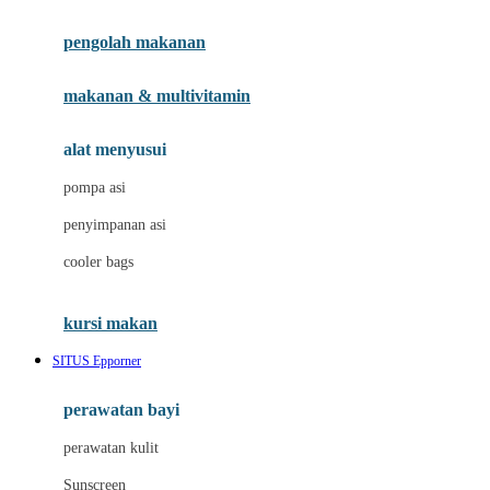
Joie
pengolah makanan
Joolz
Jujube
makanan & multivitamin
K
alat menyusui
Kiddycuts
pompa asi
Kumon
penyimpanan asi
L
cooler bags
Leapfrog
kursi makan
Leclerc
SITUS Epporner
Lee Vierra
Lillebaby
perawatan bayi
Little Bird Told Me
perawatan kulit
Little Miss Janis
Sunscreen