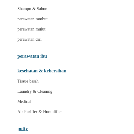
London Taxi
Shampo & Sabun
Love To Dream
perawatan rambut
perawatan mulut
M
perawatan diri
Magformers
Mama's Choice
perawatan ibu
Mamas&Papas
kesehatan & kebersihan
Mamaway
Tissue basah
Maxi Cosi
Laundry & Cleaning
Megabloks
Medical
Micro
Air Purifier & Humidifier
MiDeer
Mimi & Lula
potty
Mini Monkey