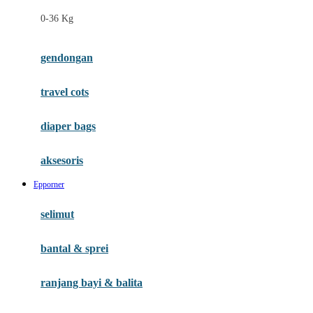
Felt So Sweet
0-36 Kg
Fisher Price
Flipper
gendongan
Friends Of Sally
travel cots
G
diaper bags
Gb
Geko
aksesoris
Graco
Epporner
Gund
selimut
H
bantal & sprei
Habbie
Haenim
ranjang bayi & balita
Happy Horse