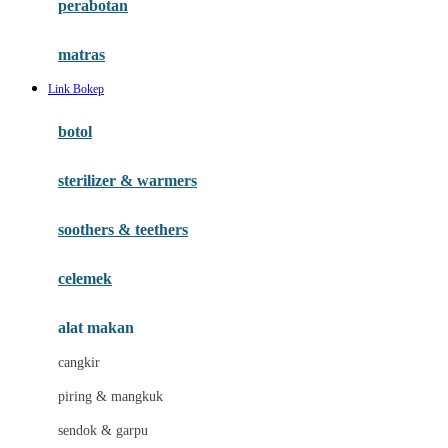
perabotan
Happy Tummy
Hauck
matras
Havaianas
Link Bokep
Hegen
botol
Hot Wheels
sterilizer & warmers
Hybrid
soothers & teethers
I
Inlacta DHA
celemek
Interlac
alat makan
Ivenet
cangkir
J
piring & mangkuk
Jack N Jill
sendok & garpu