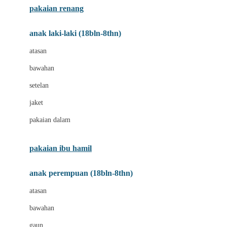
pakaian renang
Bumkins
anak laki-laki (18bln-8thn)
C
atasan
Cetaphil
bawahan
Chicco
setelan
Childlife
jaket
Clevamama
pakaian dalam
Cocolatte
Cottonseeds
pakaian ibu hamil
Cozy N Safe
anak perempuan (18bln-8thn)
Crane
atasan
Cybex
bawahan
D
gaun