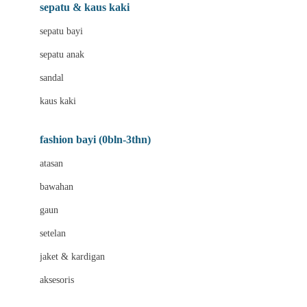
Beauty Barn
sepatu & kaus kaki
Bio Oil
sepatu bayi
Biolane
sepatu anak
Bite Fighters
sandal
Bizzi Growin
kaus kaki
Blackmores
fashion bayi (0bln-3thn)
Blooming Marvellous
atasan
Bonnels
bawahan
Bravado
gaun
Bruder
setelan
Brush Baby
jaket & kardigan
Buds Organics
aksesoris
Bugaboo
Buggygear