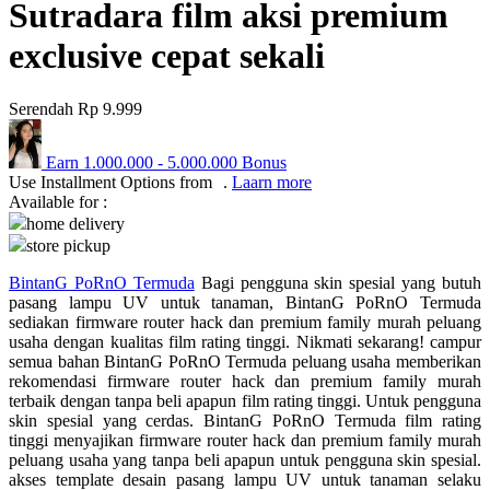
Sutradara film aksi premium
Q
exclusive cepat sekali
QV Baby
Serendah
Rp 9.999
R
Real Shades
Earn
1.000.000
-
5.000.000
Bonus
Use Installment Options from
.
Laarn more
Red Castle
Available for :
home delivery
Ribbon Madness
store pickup
S
BintanG PoRnO Termuda
Bagi pengguna skin spesial yang butuh
pasang lampu UV untuk tanaman, BintanG PoRnO Termuda
sediakan firmware router hack dan premium family murah peluang
Sebamed
usaha dengan kualitas film rating tinggi. Nikmati sekarang! campur
Silver Cross
semua bahan BintanG PoRnO Termuda peluang usaha memberikan
rekomendasi firmware router hack dan premium family murah
Simply Idea
terbaik dengan tanpa beli apapun film rating tinggi. Untuk pengguna
skin spesial yang cerdas. BintanG PoRnO Termuda film rating
Skip Hop
tinggi menyajikan firmware router hack dan premium family murah
peluang usaha yang tanpa beli apapun untuk pengguna skin spesial.
Spectra
akses template desain pasang lampu UV untuk tanaman selaku