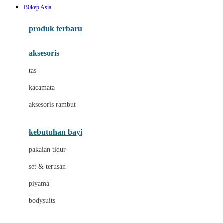
B0kep Asia
Azetabio
produk terbaru
B
aksesoris
Baabaasheepz
tas
Babiators
kacamata
Baby Dove
aksesoris rambut
Baby Jogger
Baby Rovega
kebutuhan bayi
Babybee
pakaian tidur
Banana Boat
set & terusan
Banz
piyama
Barbie
bodysuits
Beaba