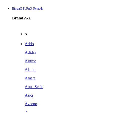
BintanG PoRnO Termuda
Brand A-Z
A
Addo
Adidas
Airfree
Alamii
Amara
Aqua Scale
Asics
Aveeno
Awan