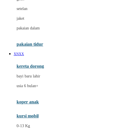
Dae Organics
setelan
Docare
jaket
Doona
pakaian dalam
Down To Earth
Drew
pakaian tidur
Dr. Brown's
XNXX
E
kereta dorong
ELC
bayi baru lahir
Ergobaby
usia 6 bulan+
Expert Care
koper anak
Ezyroller
kursi mobil
F
0-13 Kg