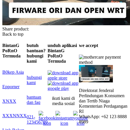
Share product:
Back to top
BintanG
butuh
unduh aplikasi
we accept
PoRnO
bantuan?
BintanG
Termuda
hubungi
PoRnO
kami
Termuda
B0kep Asia
hubungi
kami
Epporner
Direktorat Jenderal
Perlindungan Konsumen
bantuan
ikuti kami di
dan Tertib Niaga
XNXX
dan faq
media sosial
Kementerian Perdagangan
RI
XXXNNXX
WhatsApp: +62 123 8888
021-
8989
123456789