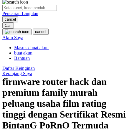
O
Pencarian Lanjutan
Oh Ma Grain
cancel
Okiedog
Cari
cancel
P
Akun Saya
Masuk / buat akun
Peachy
buat akun
Phil & Ted's
Bantuan
Philips Avent
Daftar Keinginan
Keranjang Saya
Pigeon
firmware router hack dan
Playgro
premium family murah
Poled Global
peluang usaha film rating
Ponycycle
tinggi dengan Sertifikat Resmi
Puma
BintanG PoRnO Termuda
Pureats