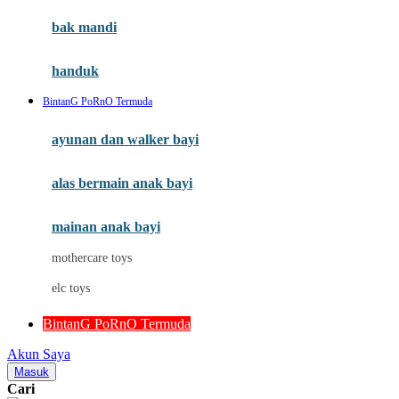
Moby
bak mandi
Momami
handuk
Mothercare
BintanG PoRnO Termuda
Mustela
ayunan dan walker bayi
My Buddy Tag
My K
alas bermain anak bayi
N
mainan anak bayi
Naif
mothercare toys
Nike
elc toys
Nordic Natural
BintanG PoRnO Termuda
Nuby
Akun Saya
Nuna
Masuk
Cari