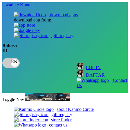
lewati ke Konten
download apps
download app from:
gift registry
Bahasa
ID
LOGIN
DAFTAR
Contact
Us
Toggle Nav
about Kanmo Circle
gift registry
store finder
contact us