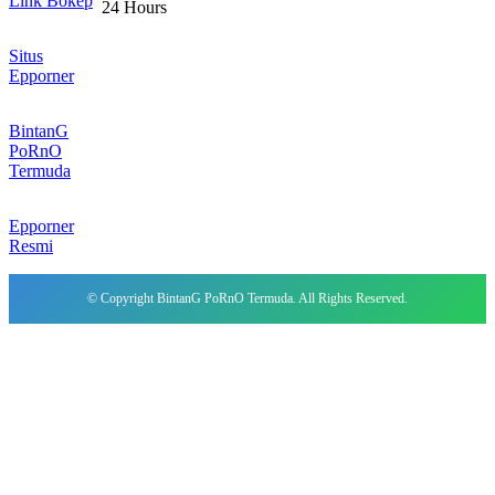
Link Bokep
24 Hours
Situs
Epporner
BintanG
PoRnO
Termuda
Epporner
Resmi
© Copyright BintanG PoRnO Termuda. All Rights Reserved.