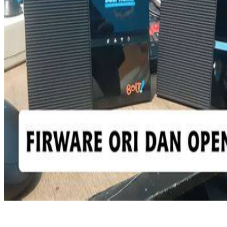
Twistshake
TY Toys
U
V
Veja
Vitaflow
Vtech
W
Waterland
Wellness
X