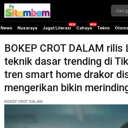
News
Nusaraya
Jagat Literasi
Cahaya
Tekno
Otomo
BOKEP CROT DALAM rilis L
teknik dasar trending di T
tren smart home drakor dis
mengerikan bikin merindin
BOKEP CROT DALAM