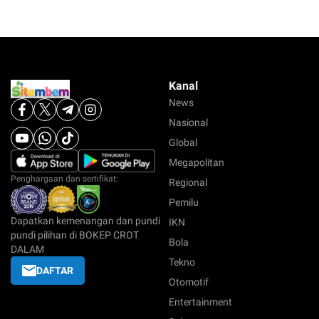
Kanal
News
Nasional
Global
Megapolitan
Penghargaan dan sertifikat:
Regional
Pemilu
Dapatkan kemenangan dan pundi
IKN
pundi pilihan di BOKEP CROT
Bola
DALAM
Tekno
DAFTAR
Otomotif
Entertainment