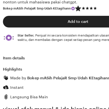
nonton untuk mahasiswa pakai chatgpt.
5
Bokep mASih PelajaR Smp Udah KEtagihann
out
of
5
Add to cart
stars
Star Seller.
Penjual ini secara konsisten mendapatkan ulasan
waktu, dan membalas dengan cepat setiap pesan yang mere
Item details
Highlights
Made by
Bokep mASih PelajaR Smp Udah KEtagihan
Instant
Langsung Bisa Main