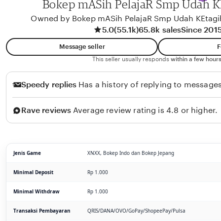
Bokep mASih PelajaR Smp Udah K
Owned by Bokep mASih PelajaR Smp Udah KEtag
5.0
(55.1k)
65.8k sales
Since 201
Message seller
F
This seller usually responds
within a few hours
Speedy replies
Has a history of replying to messages
Rave reviews
Average review rating is 4.8 or higher.
Jenis Game
XNXX, Bokep Indo dan Bokep Jepang
Minimal Deposit
Rp 1.000
Minimal Withdraw
Rp 1.000
Transaksi Pembayaran
QRIS/DANA/OVO/GoPay/ShopeePay/Pulsa