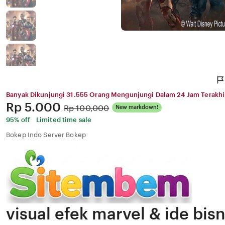
Banyak Dikunjungi 31.555 Orang Mengunjungi Dalam 24 Jam Terakhi
Price:
Rp 5.000
Original
Rp 100,000
New markdown!
Price:
95% off
Limited time sale
Bokep Indo Server Bokep
visual efek marvel & ide bisn