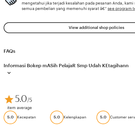
mengetahui jika terjadi kesalahan pada pesanan Anda, kam
semua pembelian yang memenuhi syarat â€”
see program 
View additional shop policies
FAQs
Informasi Bokep mASih PelajaR Smp Udah KEtagihann
5.0
/5
item average
5.0
5.0
5.0
Kecepatan
Kelengkapan
Customer serv