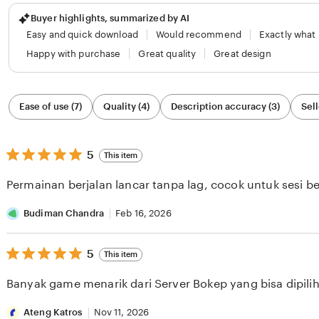
Buyer highlights, summarized by AI
Easy and quick download
Would recommend
Exactly what
Happy with purchase
Great quality
Great design
Filter
Ease of use (7)
Quality (4)
Description accuracy (3)
Sell
by
category
5
5
This item
out
of
Permainan berjalan lancar tanpa lag, cocok untuk sesi b
5
stars
Budiman Chandra
Feb 16, 2026
5
5
This item
out
of
Banyak game menarik dari Server Bokep yang bisa dipilih 
5
stars
Ateng Katros
Nov 11, 2026