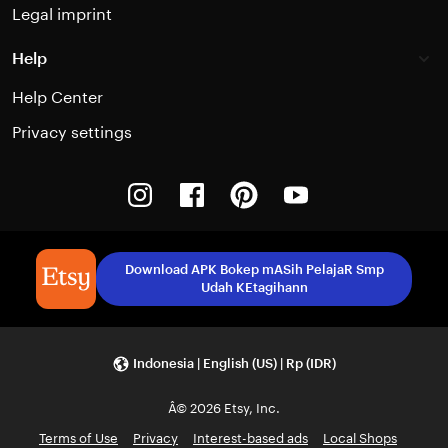
Legal imprint
Help
Help Center
Privacy settings
Instagram
Facebook
Pinterest
Youtube
Download APK Bokep mASih PelajaR Smp
Udah KEtagihann
Indonesia | English (US) | Rp (IDR)
Â© 2026 Etsy, Inc.
Terms of Use
Privacy
Interest-based ads
Local Shops