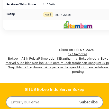
Perkiraan Waktu Proses
1-10 Detik
Rating
4.5 â­
- 55.1K ulasan
Listed on Feb 06, 2026
177 favorites
Bokep mASih PelajaR Smp Udah KEtagihann
Bokep Indo
Boke
marvel & ide bisnis online 2026 cara mudah tambahan uang untuk 
Smp Udah KEtagihann fokus pada niche spesifik domain .solution
penting
SITUS Bokep Indo Server Bokep
Subscribe
Enter