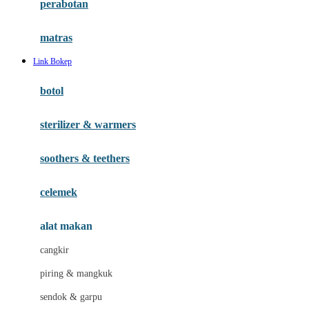
perabotan
Happy Tummy
Hauck
matras
Havaianas
Link Bokep
Hegen
botol
Hot Wheels
sterilizer & warmers
Hybrid
soothers & teethers
I
Inlacta DHA
celemek
Interlac
alat makan
Ivenet
cangkir
J
piring & mangkuk
Jack N Jill
sendok & garpu