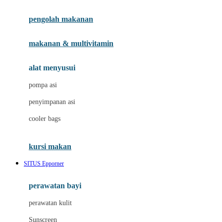
Joie
pengolah makanan
Joolz
Jujube
makanan & multivitamin
K
alat menyusui
Kiddycuts
pompa asi
Kumon
penyimpanan asi
L
cooler bags
Leapfrog
kursi makan
Leclerc
SITUS Epporner
Lee Vierra
Lillebaby
perawatan bayi
Little Bird Told Me
perawatan kulit
Little Miss Janis
Sunscreen