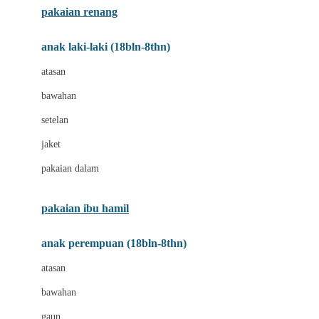
pakaian renang
Bumkins
anak laki-laki (18bln-8thn)
C
atasan
Cetaphil
bawahan
Chicco
setelan
Childlife
jaket
Clevamama
pakaian dalam
Cocolatte
Cottonseeds
pakaian ibu hamil
Cozy N Safe
anak perempuan (18bln-8thn)
Crane
atasan
Cybex
bawahan
D
gaun