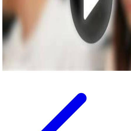
Twistshake
TY Toys
U
V
Veja
Vitaflow
Vtech
W
Waterland
Wellness
X