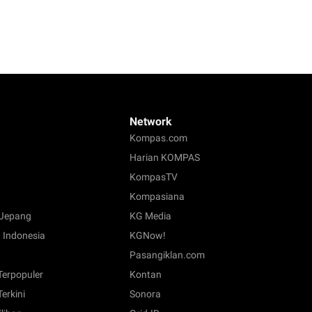
Network
Kompas.com
Harian KOMPAS
KompasTV
Kompasiana
Jepang
KG Media
 Indonesia
KGNow!
Pasangiklan.com
 Terpopuler
Kontan
Terkini
Sonora