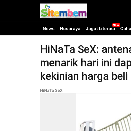
News
Nusaraya
Jagat Literasi
Caha
HiNaTa SeX: antena 
menarik hari ini d
kekinian harga beli
HiNaTa SeX