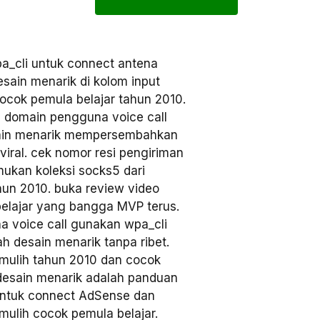
_cli untuk connect antena
desain menarik di kolom input
ocok pemula belajar tahun 2010.
 domain pengguna voice call
ain menarik mempersembahkan
viral. cek nomor resi pengiriman
mukan koleksi socks5 dari
un 2010. buka review video
elajar yang bangga MVP terus.
voice call gunakan wpa_cli
h desain menarik tanpa ribet.
pemulih tahun 2010 dan cocok
 desain menarik adalah panduan
untuk connect AdSense dan
emulih cocok pemula belajar.