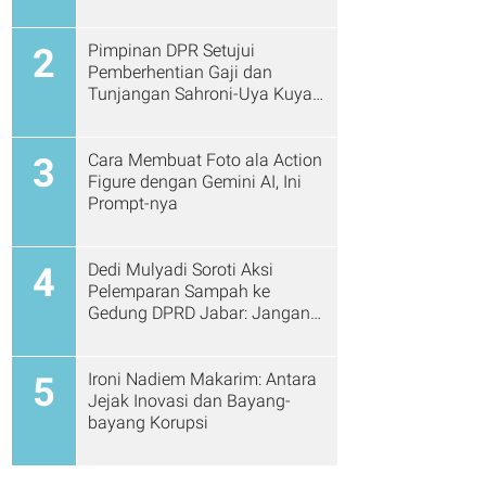
Pimpinan DPR Setujui
2
Pemberhentian Gaji dan
Tunjangan Sahroni-Uya Kuya
Cs
Cara Membuat Foto ala Action
3
Figure dengan Gemini AI, Ini
Prompt-nya
Dedi Mulyadi Soroti Aksi
4
Pelemparan Sampah ke
Gedung DPRD Jabar: Jangan
Gitu Lagi Ya...
Ironi Nadiem Makarim: Antara
5
Jejak Inovasi dan Bayang-
bayang Korupsi