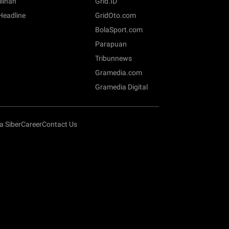
ilihan
Grid.ID
 Headline
GridOto.com
BolaSport.com
Parapuan
Tribunnews
Gramedia.com
Gramedia Digital
 Siber
Career
Contact Us