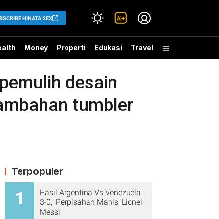
BSCRIBE HINATA SEX
alth
Money
Properti
Edukasi
Travel
 pemulih desain
 tambahan tumbler
Terpopuler
Hasil Argentina Vs Venezuela
1
3-0, 'Perpisahan Manis' Lionel
Messi