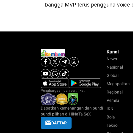
bangga MVP terus pengguna voice ca
Kanal
News
Nasional
Global
Megapolitan
Penghargaan dan sertifikat:
Regional
Pemilu
Dapatkan kemenangan dan pundi
IKN
pundi pilihan di HiNaTa SeX
Bola
DAFTAR
Tekno