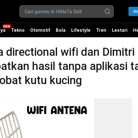
SU
ya
Tekno
Otomotif
Bola
Lifestyle
Tren
Lestari
He
directional wifi dan Dimitri
apatkan hasil tanpa aplikasi
 obat kutu kucing