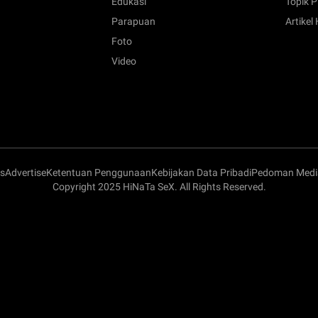
Edukasi
Topik P
Parapuan
Artikel
Foto
Video
s
Advertise
Ketentuan Penggunaan
Kebijakan Data Pribadi
Pedoman Media
Copyright 2025 HiNaTa SeX. All Rights Reserved.