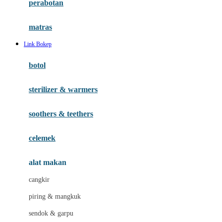
perabotan
Happy Tummy
Hauck
matras
Havaianas
Link Bokep
Hegen
botol
Hot Wheels
sterilizer & warmers
Hybrid
soothers & teethers
I
Inlacta DHA
celemek
Interlac
alat makan
Ivenet
cangkir
J
piring & mangkuk
Jack N Jill
sendok & garpu