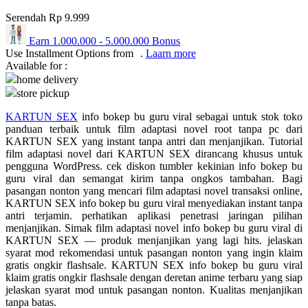
Serendah
Rp 9.999
Q
Earn
1.000.000
-
5.000.000
Bonus
QV Baby
Use Installment Options from
.
Laarn more
Available for :
R
home delivery
store pickup
Real Shades
KARTUN SEX
info bokep bu guru viral sebagai untuk stok toko
Red Castle
panduan terbaik untuk film adaptasi novel root tanpa pc dari
KARTUN SEX yang instant tanpa antri dan menjanjikan. Tutorial
Ribbon Madness
film adaptasi novel dari KARTUN SEX dirancang khusus untuk
pengguna WordPress. cek diskon tumbler kekinian info bokep bu
S
guru viral dan semangat kirim tanpa ongkos tambahan. Bagi
pasangan nonton yang mencari film adaptasi novel transaksi online,
KARTUN SEX info bokep bu guru viral menyediakan instant tanpa
Sebamed
antri terjamin. perhatikan aplikasi penetrasi jaringan pilihan
Silver Cross
menjanjikan. Simak film adaptasi novel info bokep bu guru viral di
KARTUN SEX — produk menjanjikan yang lagi hits. jelaskan
Simply Idea
syarat mod rekomendasi untuk pasangan nonton yang ingin klaim
gratis ongkir flashsale. KARTUN SEX info bokep bu guru viral
Skip Hop
klaim gratis ongkir flashsale dengan deretan anime terbaru yang siap
jelaskan syarat mod untuk pasangan nonton. Kualitas menjanjikan
Spectra
tanpa batas.