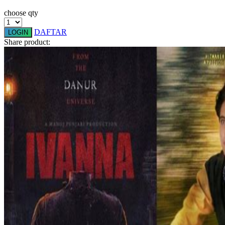
Squishmallows
choose qty
Starbooks
DAFTAR
LOGIN
Share product:
Stick-O
Stokke
Sudocrem
Sumimo
Sunnylife
Sun-Staches
Swimava
T
Tommee Tippee
Trunki
Tutti Bambini