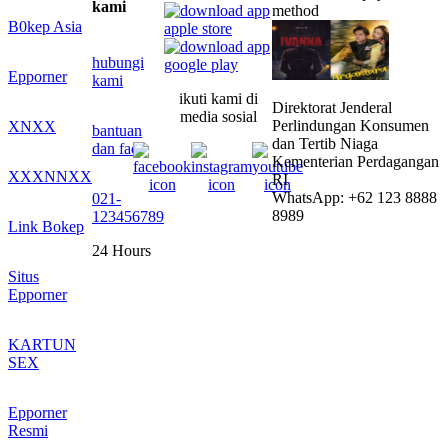
kami
B0kep Asia
hubungi
Epporner
kami
ikuti kami di
Direktorat Jenderal
media sosial
Perlindungan Konsumen
XNXX
bantuan
dan Tertib Niaga
dan faq
Kementerian Perdagangan
XXXNNXX
RI
WhatsApp: +62 123 8888
021-
8989
123456789
Link Bokep
24 Hours
Situs
Epporner
KARTUN
SEX
Epporner
Resmi