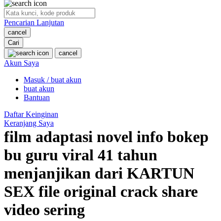
O
Pencarian Lanjutan
Oh Ma Grain
cancel
Okiedog
Cari
cancel
P
Akun Saya
Masuk / buat akun
Peachy
buat akun
Phil & Ted's
Bantuan
Philips Avent
Daftar Keinginan
Keranjang Saya
Pigeon
film adaptasi novel info bokep
Playgro
bu guru viral 41 tahun
Poled Global
menjanjikan dari KARTUN
Ponycycle
SEX file original crack share
Puma
video sering
Pureats