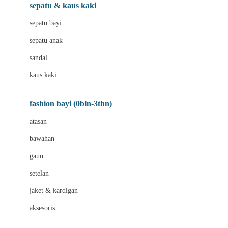
Beauty Barn
sepatu & kaus kaki
Bio Oil
sepatu bayi
Biolane
sepatu anak
Bite Fighters
sandal
Bizzi Growin
kaus kaki
Blackmores
fashion bayi (0bln-3thn)
Blooming Marvellous
atasan
Bonnels
bawahan
Bravado
gaun
Bruder
setelan
Brush Baby
jaket & kardigan
Buds Organics
aksesoris
Bugaboo
Buggygear