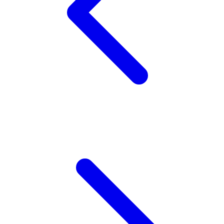
Xootz
Y
Yamatoya
Z
Zaxy
Zoggs
0-9
4Moms
59S