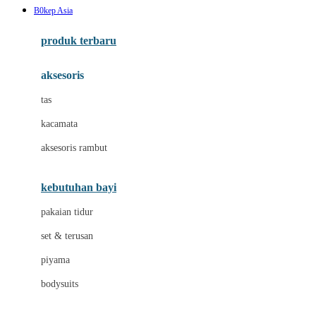
B0kep Asia
Azetabio
produk terbaru
B
aksesoris
Baabaasheepz
tas
Babiators
kacamata
Baby Dove
aksesoris rambut
Baby Jogger
Baby Rovega
kebutuhan bayi
Babybee
pakaian tidur
Banana Boat
set & terusan
Banz
piyama
Barbie
bodysuits
Beaba