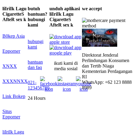
liIriIk Lagu
butuh
unduh aplikasi
we accept
CigaretteS
bantuan?
liIriIk Lagu
AfteR sex k
hubungi
CigaretteS
kami
AfteR sex k
B0kep Asia
hubungi
kami
Epporner
Direktorat Jenderal
Perlindungan Konsumen
bantuan
ikuti kami di
dan Tertib Niaga
XNXX
dan faq
media sosial
Kementerian Perdagangan
RI
XXXNNXX
WhatsApp: +62 123 8888
021-
8989
123456789
Link Bokep
24 Hours
Situs
Epporner
liIriIk Lagu