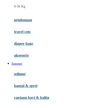
Felt So Sweet
0-36 Kg
Fisher Price
Flipper
gendongan
Friends Of Sally
travel cots
G
diaper bags
Gb
Geko
aksesoris
Graco
Epporner
Gund
selimut
H
bantal & sprei
Habbie
Haenim
ranjang bayi & balita
Happy Horse