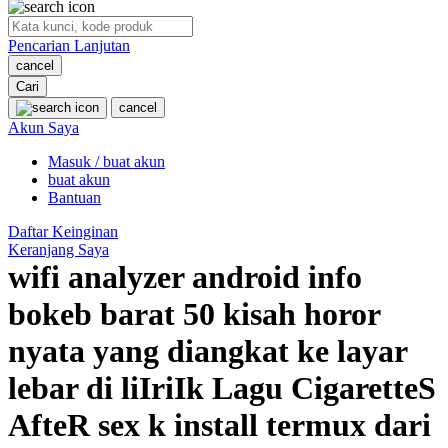
O
Pencarian Lanjutan
Oh Ma Grain
cancel
Okiedog
Cari
cancel
P
Akun Saya
Masuk / buat akun
Peachy
buat akun
Phil & Ted's
Bantuan
Philips Avent
Daftar Keinginan
Keranjang Saya
Pigeon
wifi analyzer android info
Playgro
bokeb barat 50 kisah horor
Poled Global
nyata yang diangkat ke layar
Ponycycle
lebar di liIriIk Lagu CigaretteS
Puma
AfteR sex k install termux dari
Pureats