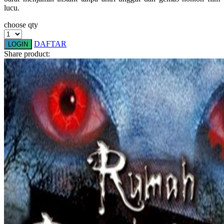
lucu.
Squishmallows
choose qty
Starbooks
Stick-O
DAFTAR
LOGIN
Share product:
Stokke
Sudocrem
Sumimo
Sunnylife
Sun-Staches
Swimava
T
Tommee Tippee
Trunki
Tutti Bambini