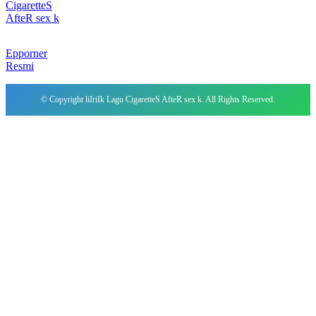
CigaretteS
AfteR sex k
Epporner
Resmi
© Copyright liIriIk Lagu CigaretteS AfteR sex k. All Rights Reserved.