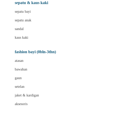
Beauty Barn
sepatu & kaus kaki
Bio Oil
sepatu bayi
Biolane
sepatu anak
Bite Fighters
sandal
Bizzi Growin
kaus kaki
Blackmores
fashion bayi (0bln-3thn)
Blooming Marvellous
atasan
Bonnels
bawahan
Bravado
gaun
Bruder
setelan
Brush Baby
jaket & kardigan
Buds Organics
aksesoris
Bugaboo
Buggygear