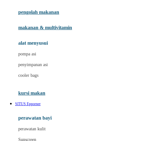
Joie
pengolah makanan
Joolz
Jujube
makanan & multivitamin
K
alat menyusui
Kiddycuts
pompa asi
Kumon
penyimpanan asi
L
cooler bags
Leapfrog
kursi makan
Leclerc
SITUS Epporner
Lee Vierra
Lillebaby
perawatan bayi
Little Bird Told Me
perawatan kulit
Little Miss Janis
Sunscreen