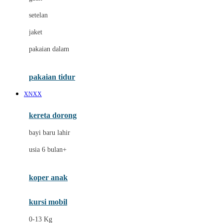
Dae Organics
setelan
Docare
jaket
Doona
pakaian dalam
Down To Earth
Drew
pakaian tidur
Dr. Brown's
XNXX
E
kereta dorong
ELC
bayi baru lahir
Ergobaby
usia 6 bulan+
Expert Care
koper anak
Ezyroller
kursi mobil
F
0-13 Kg