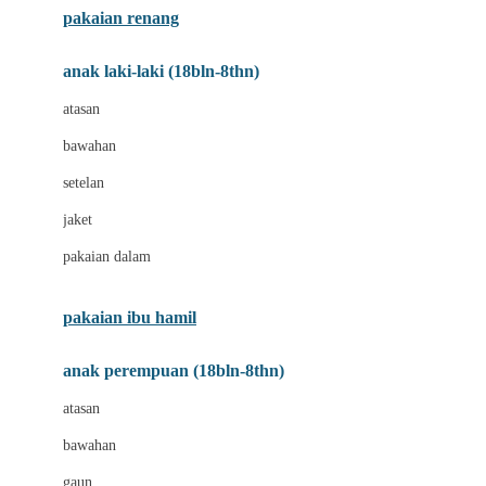
pakaian renang
Bumkins
anak laki-laki (18bln-8thn)
C
atasan
Cetaphil
bawahan
Chicco
setelan
Childlife
jaket
Clevamama
pakaian dalam
Cocolatte
Cottonseeds
pakaian ibu hamil
Cozy N Safe
anak perempuan (18bln-8thn)
Crane
atasan
Cybex
bawahan
D
gaun