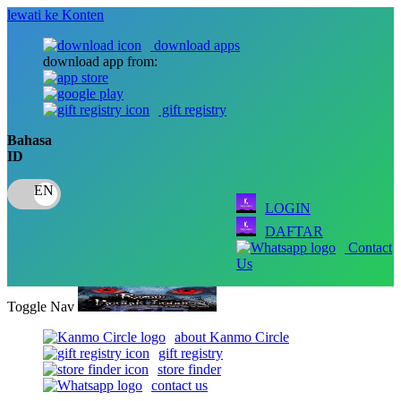
lewati ke Konten
download apps
download app from:
gift registry
Bahasa
ID
LOGIN
DAFTAR
Contact
Us
Toggle Nav
about Kanmo Circle
gift registry
store finder
contact us