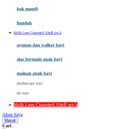
Moby
bak mandi
Momami
handuk
Mothercare
liIriIk Lagu CigaretteS AfteR sex k
Mustela
ayunan dan walker bayi
My Buddy Tag
My K
alas bermain anak bayi
N
mainan anak bayi
Naif
mothercare toys
Nike
elc toys
Nordic Natural
liIriIk Lagu CigaretteS AfteR sex k
Nuby
Akun Saya
Nuna
Masuk
Cari