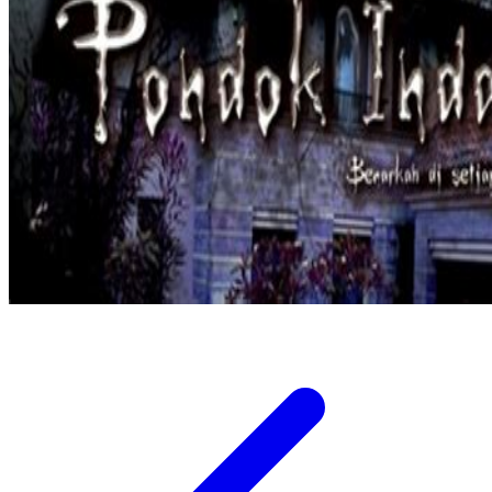
Twistshake
TY Toys
U
V
Veja
Vitaflow
Vtech
W
Waterland
Wellness
X