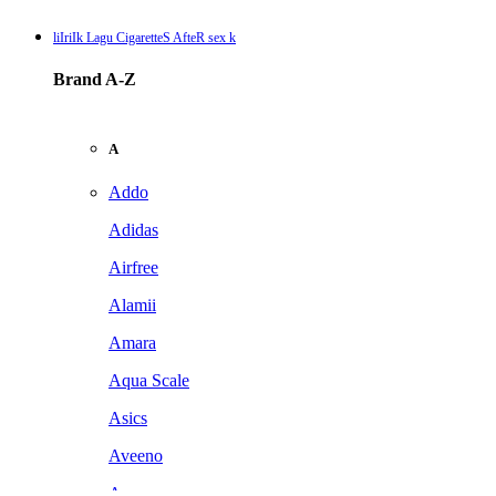
liIriIk Lagu CigaretteS AfteR sex k
Brand A-Z
A
Addo
Adidas
Airfree
Alamii
Amara
Aqua Scale
Asics
Aveeno
Awan