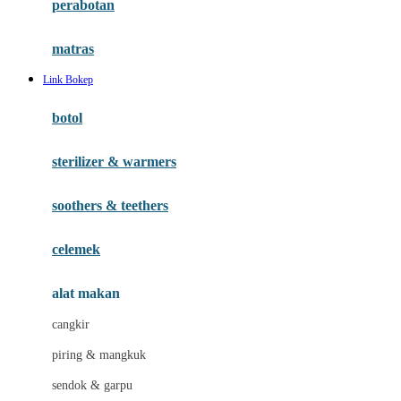
perabotan
Happy Tummy
Hauck
matras
Havaianas
Link Bokep
Hegen
botol
Hot Wheels
sterilizer & warmers
Hybrid
soothers & teethers
I
Inlacta DHA
celemek
Interlac
alat makan
Ivenet
cangkir
J
piring & mangkuk
Jack N Jill
sendok & garpu