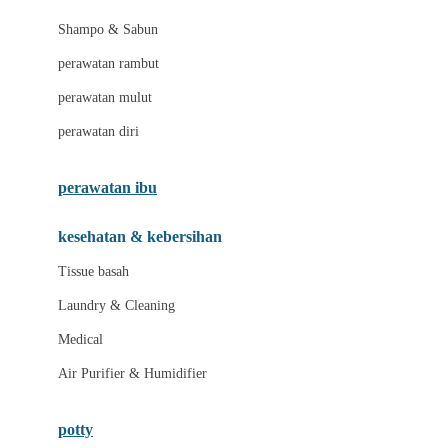
London Taxi
Shampo & Sabun
Love To Dream
perawatan rambut
perawatan mulut
M
perawatan diri
Magformers
Mama's Choice
perawatan ibu
Mamas&Papas
kesehatan & kebersihan
Mamaway
Tissue basah
Maxi Cosi
Laundry & Cleaning
Megabloks
Medical
Micro
Air Purifier & Humidifier
MiDeer
Mimi & Lula
potty
Mini Monkey