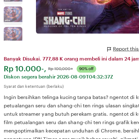
Report this
Banyak Disukai. 777,88 K orang membeli ini dalam 24 jam
Harga:
Rp 10.000-,
Normal:
Rp 100,000+
90% off
Diskon segera berahir
2026-08-09T04:32:37Z
Syarat dan ketentuan (berlaku)
Ingin bersihkan telinga kucing tanpa batas? ngentot di k
petualangan seru dan shang-chi ten rings ulasan singkat
untuk streamer yang butuh perekam gratis. ngentot di 
film petualangan seru dan shang-chi ten rings grafik ke
mengoptimalkan kecepatan unduhan di Chrome. bersihk