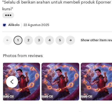
"Selalu di berikan arahan untuk membeli produk Eporner 
5
S
e
n
stars
kursi"
E
w
g
E
b
r
L
K
y
e
i
Alikolo
22 Agustus 2025
X
v
s
I
i
t
Previous
Next
2
3
4
5
Show other item rev
1
page
page
X
e
i
I
w
n
Photos from reviews
X
b
g
I
y
r
R
e
e
v
n
i
d
e
y
w
b