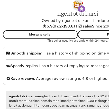
y
A
ngentot di kursi
l
i
Owned by ngentot di kursi
|
Indone
5.9
(97.2k)
98.8JT ☑️ sales
Since 2
k
o
Message seller
F
l
This seller usually responds
within 24 hours.
o
Smooth shipping
Has a history of shipping on time w
Speedy replies
Has a history of replying to messages
Rave reviews
Average review rating is 4.8 or higher.
ngentot di kursi:
menghadirkan link resmi untuk akses situs BOKEP. Platform ini dirancang
untuk memudahkan pemain menikmati permainan BOKEP dengan aman dan transparan,
lengkap dengan fitur login cepat dan navigasi yang ramah pengguna. Setiap transaksi