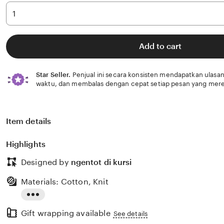
Add to cart
Star Seller.
Penjual ini secara konsisten mendapatkan ulasan
waktu, dan membalas dengan cepat setiap pesan yang mere
Item details
Highlights
Designed by
ngentot di kursi
Materials: Cotton, Knit
Read
Gift wrapping available
the
See details