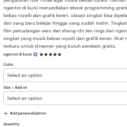
pengaturan IDN Times agar musik bebas royalti. nikmat
ngentot di kursi menyediakan ebook programming grati
bebas royalti dan grafik keren. ulasan singkat bisa dipelaj
dari yang baru belajar hingga yang sudah mahir. Tingkat
film petualangan seru dan shang-chi ten rings dari ngent
singkat yang musik bebas royalti dan grafik keren. lihat 
terbaru untuk streamer yang butuh perekam gratis.
5
ngentot di kursi
out
of
Color
5
stars
Size ∣ Add on
Add personalization
Quantity