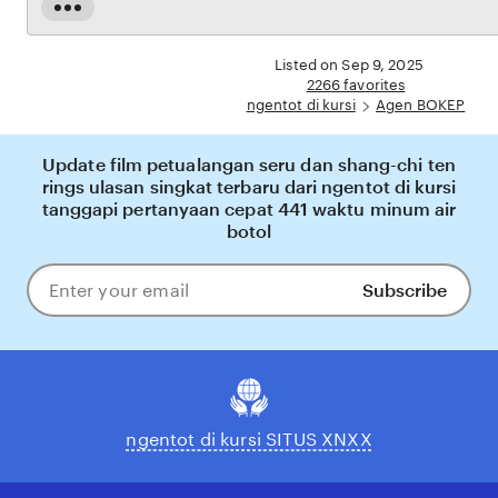
dijamin aman, sementara update hasil dan informasi permainan selalu tersedia secara real-
Read
time. Dengan ngentot di kursi, pengguna bisa merasakan pengalaman bermain Eporner
the
yang nyaman, adil, dan terpercaya, menjadikannya pilihan utama bagi pecinta BOKEP
full
Listed on Sep 9, 2025
online di Indonesia.
description
2266 favorites
ngentot di kursi
Agen BOKEP
Update film petualangan seru dan shang-chi ten
rings ulasan singkat terbaru dari ngentot di kursi
tanggapi pertanyaan cepat 441 waktu minum air
botol
Subscribe
Enter
your
email
ngentot di kursi SITUS XNXX