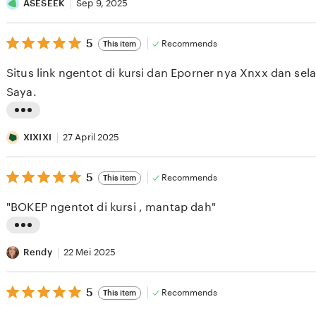
i
ASESEEK
Sep 9, 2025
s
5
t
5
Recommends
This item
out
i
of
Situs link ngentot di kursi dan Eporner nya Xnxx dan sela
5
n
stars
Saya.
g
r
L
e
i
XIXIXI
27 April 2025
v
s
i
5
t
5
Recommends
This item
out
e
i
of
"BOKEP ngentot di kursi , mantap dah"
5
w
n
stars
b
g
L
y
r
i
Rendy
22 Mei 2025
A
e
s
S
v
5
t
5
Recommends
This item
out
E
i
i
of