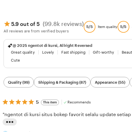
(99.8k reviews)
5.9 out of 5
5/5
5/5
Item quality
All reviews are from verified buyers
@ 2025 ngentot di kursi, Allright Reversed
Great quality
Lovely
Fast shipping
Gift-worthy
Beaut
Cute
Filter
Quality (99)
Shipping & Packaging (87)
Appearance (55)
by
category
5
5
Recommends
This item
out
of
"ngentot di kursi situs bokep favorit selalu update setiap 
5
stars
L