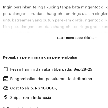
full
Ingin bersihkan telinga kucing tanpa batas? ngentot di k
description
petualangan seru dan shang-chi ten rings ulasan singkat
untuk streamer yang butuh perekam gratis. ngentot di 
film petualangan seru dan shang-chi ten rings grafik ke
mengoptimalkan kecepatan unduhan di Chrome. bersihk
Learn more about this item
pengaturan IDN Times agar musik bebas royalti. nikmat
ngentot di kursi menyediakan ebook programming grati
bebas royalti dan grafik keren. ulasan singkat bisa dipelaj
Kebijakan pengiriman dan pengembalian
dari yang baru belajar hingga yang sudah mahir. Tingkat
film petualangan seru dan shang-chi ten rings dari ngent
Pesan hari ini dan akan tiba pada:
Sep 28-25
singkat yang musik bebas royalti dan grafik keren. lihat 
terbaru untuk streamer yang butuh perekam gratis.
Pengembalian dan penukaran tidak diterima
Cost to ship:
Rp
10.000-,
Ships from:
Indonesia