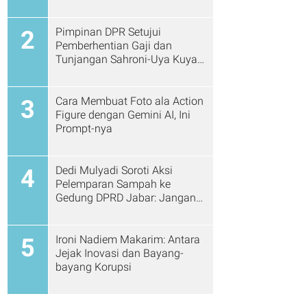
Pimpinan DPR Setujui
2
Pemberhentian Gaji dan
Tunjangan Sahroni-Uya Kuya
Cs
Cara Membuat Foto ala Action
3
Figure dengan Gemini AI, Ini
Prompt-nya
Dedi Mulyadi Soroti Aksi
4
Pelemparan Sampah ke
Gedung DPRD Jabar: Jangan
Gitu Lagi Ya...
Ironi Nadiem Makarim: Antara
5
Jejak Inovasi dan Bayang-
bayang Korupsi