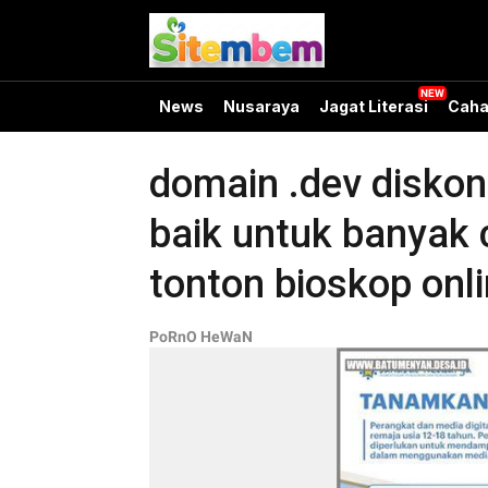
News
Nusaraya
Jagat Literasi
Caha
domain .dev diskon
baik untuk banyak
tonton bioskop onl
PoRnO HeWaN