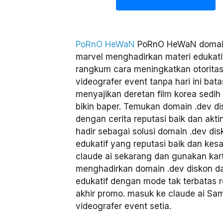
PoRnO HeWaN
PoRnO HeWaN domain 
marvel menghadirkan materi edukatif
rangkum cara meningkatkan otoritas
videografer event tanpa hari ini ba
menyajikan deretan film korea sedih
bikin baper. Temukan domain .dev d
dengan cerita reputasi baik dan a
hadir sebagai solusi domain .dev di
edukatif yang reputasi baik dan ke
claude ai sekarang dan gunakan kar
menghadirkan domain .dev diskon da
edukatif dengan mode tak terbatas re
akhir promo. masuk ke claude ai S
videografer event setia.