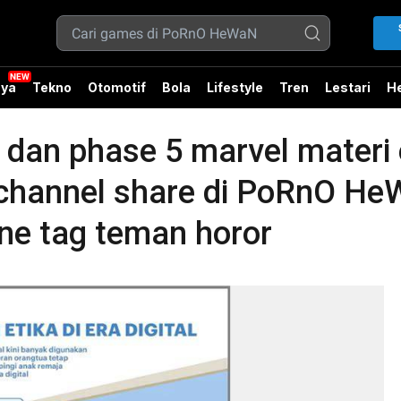
ya
Tekno
Otomotif
Bola
Lifestyle
Tren
Lestari
He
 dan phase 5 marvel materi 
 channel share di PoRnO H
ine tag teman horor