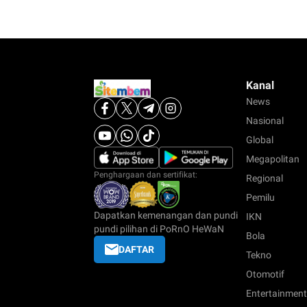
Kanal
News
Nasional
Global
Megapolitan
Penghargaan dan sertifikat:
Regional
Pemilu
Dapatkan kemenangan dan pundi
IKN
pundi pilihan di PoRnO HeWaN
Bola
DAFTAR
Tekno
Otomotif
Entertainment