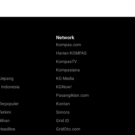
Network
Kompas.com
Harian KOMPAS
KompasTV
Kompasiana
Jepang
KG Media
 Indonesia
KGNow!
Pasangiklan.com
 Terpopuler
Kontan
Terkini
Sonora
ilihan
Grid.ID
 Headline
GridOto.com