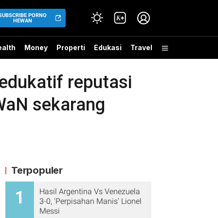
SUBSCRIBE PORNO
HEWAN
alth
Money
Properti
Edukasi
Travel
edukatif reputasi
eWaN sekarang
Terpopuler
Hasil Argentina Vs Venezuela
1
3-0, 'Perpisahan Manis' Lionel
Messi