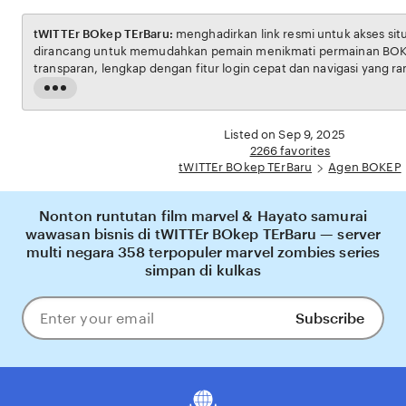
tWITTEr BOkep TErBaru:
menghadirkan link resmi untuk akses situs BOKEP. Platform ini
dirancang untuk memudahkan pemain menikmati permainan BOKEP dengan aman dan
transparan, lengkap dengan fitur login cepat dan navigasi yang ramah pengguna. Setiap
transaksi dijamin aman, sementara update hasil dan informasi permainan selalu tersedia
Read
secara real-time. Dengan tWITTEr BOkep TErBaru, pengguna bisa merasakan pengalaman
the
bermain Eporner yang nyaman, adil, dan terpercaya, menjadikannya pilihan utama bagi
full
Listed on Sep 9, 2025
pecinta BOKEP online di Indonesia.
description
2266 favorites
tWITTEr BOkep TErBaru
Agen BOKEP
Nonton runtutan film marvel & Hayato samurai
wawasan bisnis di tWITTEr BOkep TErBaru — server
multi negara 358 terpopuler marvel zombies series
simpan di kulkas
Subscribe
Enter
your
email