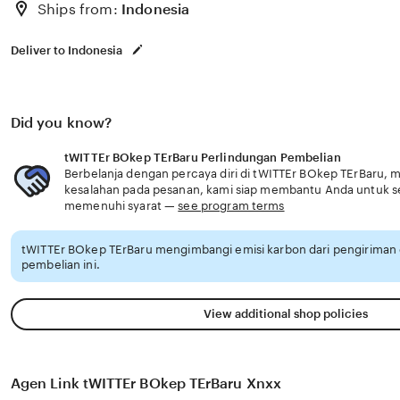
Ships from:
Indonesia
Deliver to Indonesia
Did you know?
tWITTEr BOkep TErBaru Perlindungan Pembelian
Berbelanja dengan percaya diri di tWITTEr BOkep TErBaru, me
kesalahan pada pesanan, kami siap membantu Anda untuk 
memenuhi syarat —
see program terms
tWITTEr BOkep TErBaru mengimbangi emisi karbon dari pengirima
pembelian ini.
View additional shop policies
Agen Link tWITTEr BOkep TErBaru Xnxx