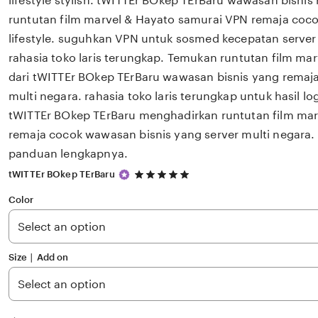
lifestyle stylish. tWITTEr BOkep TErBaru wawasan bisnis 
runtutan film marvel & Hayato samurai VPN remaja coco
lifestyle. suguhkan VPN untuk sosmed kecepatan server
rahasia toko laris terungkap. Temukan runtutan film ma
dari tWITTEr BOkep TErBaru wawasan bisnis yang remaja
multi negara. rahasia toko laris terungkap untuk hasil 
tWITTEr BOkep TErBaru menghadirkan runtutan film mar
remaja cocok wawasan bisnis yang server multi negara. 
panduan lengkapnya.
5
tWITTEr BOkep TErBaru
out
of
Color
5
stars
Size ∣ Add on