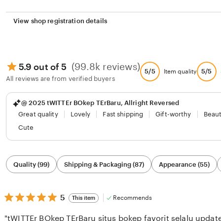
View shop registration details
(99.8k reviews)
5.9 out of 5
5/5
5/5
Item quality
All reviews are from verified buyers
@ 2025 tWITTEr BOkep TErBaru, Allright Reversed
Great quality
Lovely
Fast shipping
Gift-worthy
Beaut
Cute
Filter
Quality (99)
Shipping & Packaging (87)
Appearance (55)
by
category
5
5
Recommends
This item
out
of
"tWITTEr BOkep TErBaru situs bokep favorit selalu update 