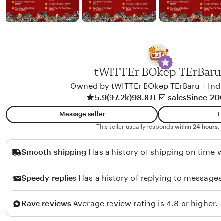
y
w
b
y
A
l
i
tWITTEr BOkep TErBar
k
Owned by tWITTEr BOkep TErBaru
|
Ind
o
5.9
(97.2k)
98.8JT ☑️ sales
Since 2
l
Message seller
F
o
This seller usually responds
within 24 hours.
Smooth shipping
Has a history of shipping on time w
Speedy replies
Has a history of replying to messages
Rave reviews
Average review rating is 4.8 or higher.