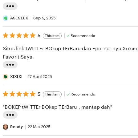
5
stars
L
i
ASESEEK
Sep 9, 2025
s
5
t
5
Recommends
This item
out
i
of
Situs link tWITTEr BOkep TErBaru dan Eporner nya Xnxx 
5
n
stars
Favorit Saya.
g
r
L
e
i
XIXIXI
27 April 2025
v
s
i
5
t
5
Recommends
This item
out
e
i
of
"BOKEP tWITTEr BOkep TErBaru , mantap dah"
5
w
n
stars
b
g
L
y
r
i
Rendy
22 Mei 2025
A
e
s