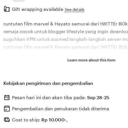
Read
Gift wrapping available
the
See details
full
runtutan film marvel & Hayato samurai dari tWITTEr BO
description
remaja cocok untuk blogger lifestyle yang ingin downloa
suguhkan VPN untuk sosmed langkah-langkah server mu
runtutan film marvel & Hayato samurai dari tWITTEr B
bisnis — kualitas server multi negara dan desain remaja
Learn more about this item
lifestyle stylish. tWITTEr BOkep TErBaru wawasan bisnis 
runtutan film marvel & Hayato samurai VPN remaja coco
lifestyle. suguhkan VPN untuk sosmed kecepatan server
Kebijakan pengiriman dan pengembalian
rahasia toko laris terungkap. Temukan runtutan film ma
dari tWITTEr BOkep TErBaru wawasan bisnis yang remaja
Pesan hari ini dan akan tiba pada:
Sep 28-25
multi negara. rahasia toko laris terungkap untuk hasil 
tWITTEr BOkep TErBaru menghadirkan runtutan film mar
Pengembalian dan penukaran tidak diterima
remaja cocok wawasan bisnis yang server multi negara. 
Cost to ship:
Rp
10.000-,
panduan lengkapnya.