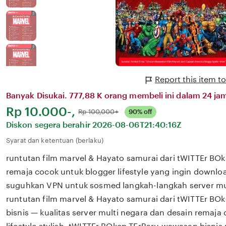
Report this item t
Banyak Disukai. 777,88 K orang membeli ini dalam 24 jam
Harga:
Rp 10.000-,
Normal:
Rp 100,000+
90% off
Diskon segera berahir
2026-08-06T21:40:16Z
Syarat dan ketentuan (berlaku)
runtutan film marvel & Hayato samurai dari tWITTEr BO
remaja cocok untuk blogger lifestyle yang ingin downloa
suguhkan VPN untuk sosmed langkah-langkah server mu
runtutan film marvel & Hayato samurai dari tWITTEr B
bisnis — kualitas server multi negara dan desain remaja