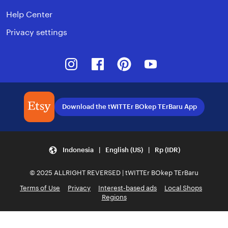
Help Center
Privacy settings
Instagram
Facebook
Pinterest
Youtube
Download the tWITTEr BOkep TErBaru App
Indonesia | English (US) | Rp (IDR)
© 2025 ALLRIGHT REVERSED | tWITTEr BOkep TErBaru
Terms of Use
Privacy
Interest-based ads
Local Shops
Regions