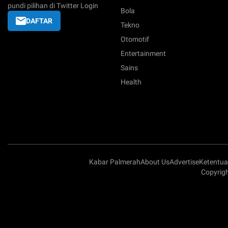
pundi pilihan di Twitter Login
Bola
DAFTAR
Tekno
Otomotif
Entertainment
Sains
Health
Kabar Palmerah
About Us
Advertise
Ketentu
Copyrigh