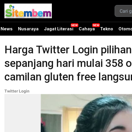
News
Nusaraya
Jagat Literasi
Cahaya
Tekno
Otomo
Harga Twitter Login piliha
sepanjang hari mulai 358 op
camilan gluten free langsu
Twitter Login