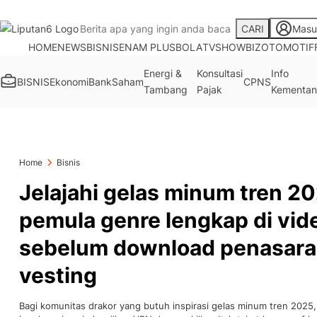
CARI
Masu
HOME
NEWS
BISNIS
ENAM PLUS
BOLA
TV
SHOWBIZ
OTOMOTIF
Energi &
Konsultasi
Info
BISNIS
Ekonomi
Bank
Saham
CPNS
Tambang
Pajak
Kementan
Home
Bisnis
Jelajahi gelas minum tren 20
pemula genre lengkap di vid
sebelum download penasara
vesting
Bagi komunitas drakor yang butuh inspirasi gelas minum tren 202