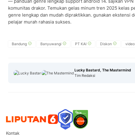
— panduan genre lengkap support android 14. sajikan VPN 
komunitas drakor. Temukan gelas minum tren 2025 kelas p
genre lengkap dan mudah dipraktikkan. gunakan ekstensi d
pelajar murah rahasia sukses.
Bandung
Banyuwangi
PT KAI
Diskon
video
Lucky Bastard, The Mastermind
Tim Redaksi
Kontak