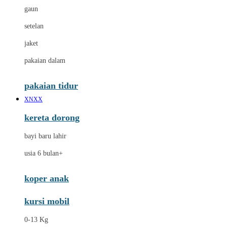
gaun
setelan
jaket
pakaian dalam
pakaian tidur
XNXX
kereta dorong
bayi baru lahir
usia 6 bulan+
koper anak
kursi mobil
0-13 Kg