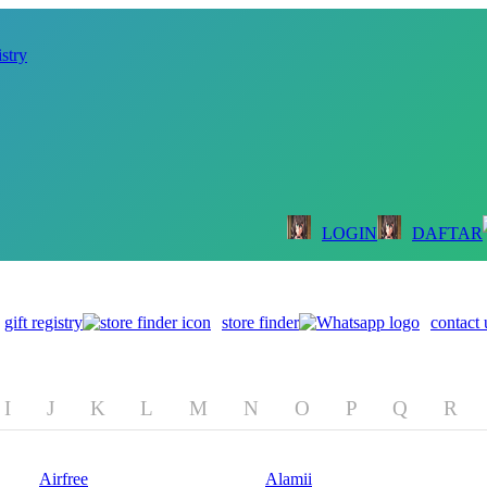
istry
LOGIN
DAFTAR
gift registry
store finder
contact 
I
J
K
L
M
N
O
P
Q
R
Airfree
Alamii