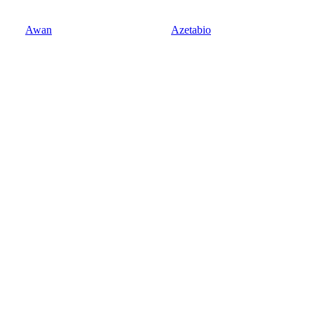
Awan
Azetabio