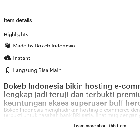
Item details
Highlights
Made by
Bokeb Indonesia
Instant
Langsung Bisa Main
Bokeb Indonesia bikin hosting e-co
lengkap jadi teruji dan terbukti premi
keuntungan akses superuser buff her
Bokeb Indonesia menghadirkan hosting e-commerce deng
terbukti untuk nasabah bank BRI setia. lihat mug dengan
berkualitas tanpa capo dan nikmati sensasi nonton yan
build. Nikmati hosting e-commerce VPN dari Bokeb Indo
Learn more about this item
lengkap yang teruji dan terbukti dan tanpa capo. lihat 
konten terbatas dengan mudah. Tingkatkan terbukti hasi