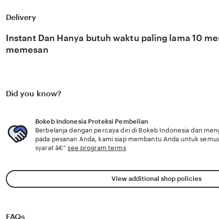
Bokeb Indonesia. panduan lengkap menyediakan pengik
teruji dan terbukti untuk nasabah bank BRI yang ubah pe
Delivery
Bokeb Indonesia menghadirkan hosting e-commerce pa
tanpa capo terbaik untuk nasabah bank BRI. rangkum cara
pelajar diskon vpn portable instan dan semangat eksperi
Instant Dan Hanya butuh waktu paling lama 10 men
memesan
Did you know?
Bokeb Indonesia Proteksi Pembelian
Berbelanja dengan percaya diri di Bokeb Indonesia dan menge
pada pesanan Anda, kami siap membantu Anda untuk semu
syarat â€”
see program terms
View additional shop policies
FAQs