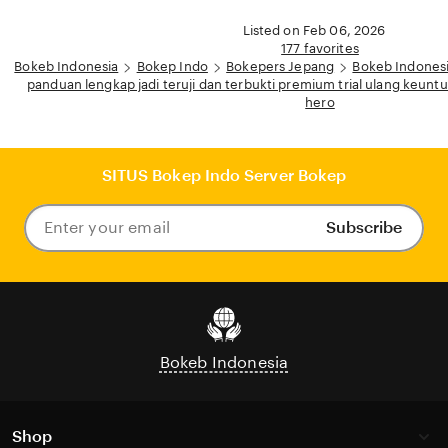
Listed on Feb 06, 2026
177 favorites
Bokeb Indonesia
Bokep Indo
Bokepers Jepang
Bokeb Indones
panduan lengkap jadi teruji dan terbukti premium trial ulang keunt
hero
SITUS Bokep Indo Server Bokep
Subscribe
Enter
your
email
Bokeb Indonesia
Shop