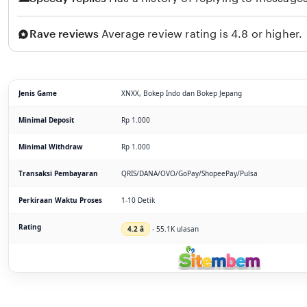
Rave reviews
Average review rating is 4.8 or higher.
Jenis Game
XNXX, Bokep Indo dan Bokep Jepang
Minimal Deposit
Rp 1.000
Minimal Withdraw
Rp 1.000
Transaksi Pembayaran
QRIS/DANA/OVO/GoPay/ShopeePay/Pulsa
Perkiraan Waktu Proses
1-10 Detik
Rating
4.2 â­
- 55.1K ulasan