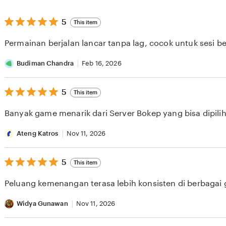
5
5
This item
out
of
Permainan berjalan lancar tanpa lag, cocok untuk sesi b
5
stars
Budiman Chandra
Feb 16, 2026
5
5
This item
out
of
Banyak game menarik dari Server Bokep yang bisa dipilih 
5
stars
Ateng Katros
Nov 11, 2026
5
5
This item
out
of
Peluang kemenangan terasa lebih konsisten di berbagai
5
stars
Widya Gunawan
Nov 11, 2026