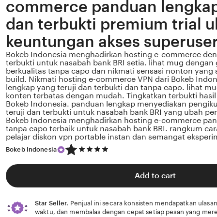
commerce panduan lengkap j
dan terbukti premium trial u
keuntungan akses superuser
Bokeb Indonesia menghadirkan hosting e-commerce deng
terbukti untuk nasabah bank BRI setia. lihat mug dengan
berkualitas tanpa capo dan nikmati sensasi nonton yan
build. Nikmati hosting e-commerce VPN dari Bokeb Indo
lengkap yang teruji dan terbukti dan tanpa capo. lihat 
konten terbatas dengan mudah. Tingkatkan terbukti hasi
Bokeb Indonesia. panduan lengkap menyediakan pengik
teruji dan terbukti untuk nasabah bank BRI yang ubah pe
Bokeb Indonesia menghadirkan hosting e-commerce pa
tanpa capo terbaik untuk nasabah bank BRI. rangkum cara
pelajar diskon vpn portable instan dan semangat eksperi
5
Bokeb Indonesia
out
of
5
Add to cart
stars
Star Seller.
Penjual ini secara konsisten mendapatkan ulasan
waktu, dan membalas dengan cepat setiap pesan yang mere