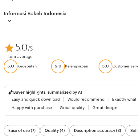
Informasi Bokeb Indonesia
5.0
/5
item average
5.0
5.0
5.0
Kecepatan
Kelengkapan
Customer serv
Buyer highlights, summarized by AI
Easy and quick download
Would recommend
Exactly what
Happy with purchase
Great quality
Great design
Filter
Ease of use (7)
Quality (4)
Description accuracy (3)
Sell
by
category