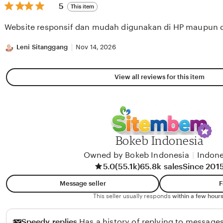
5
5
This item
out
of
Website responsif dan mudah digunakan di HP maupun 
5
stars
Leni Sitanggang
Nov 14, 2026
View all reviews for this item
Bokeb Indonesia
Owned by Bokeb Indonesia
|
Indone
5.0
(55.1k)
65.8k sales
Since 201
Message seller
F
This seller usually responds
within a few hours
Speedy replies
Has a history of replying to messages