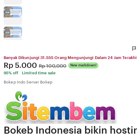
Banyak Dikunjungi 31.555 Orang Mengunjungi Dalam 24 Jam Terakhi
Price:
Rp 5.000
Original
Rp 100,000
New markdown!
Price:
95% off
Limited time sale
Bokep Indo Server Bokep
Bokeb Indonesia bikin hosti