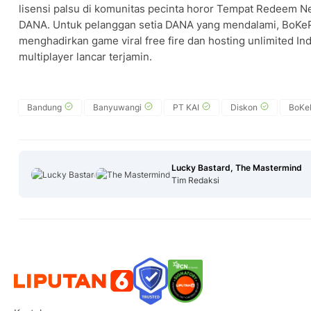
lisensi palsu di komunitas pecinta horor Tempat Redeem Ne
DANA. Untuk pelanggan setia DANA yang mendalami, BoKeP F
menghadirkan game viral free fire dan hosting unlimited I
multiplayer lancar terjamin.
Bandung
Banyuwangi
PT KAI
Diskon
BoKeP
Lucky Bastard, The Mastermind
Tim Redaksi