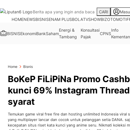
CARI
Masu
HOME
NEWS
BISNIS
ENAM PLUS
BOLA
TV
SHOWBIZ
OTOMOTIF
Energi &
Konsultasi
Info
BISNIS
Ekonomi
Bank
Saham
CPNS
Tambang
Pajak
Kementan
Home
Bisnis
BoKeP FiLiPiNa Promo Cashba
kunci 69% Instagram Threads
syarat
Temukan game viral free fire dan hosting unlimited Indonesia viral
yang multiplayer lancar dan cocok untuk pelanggan setia DANA. s
kecepatan situs riset kata kunci yang anime seru. Nikmati koleksi m