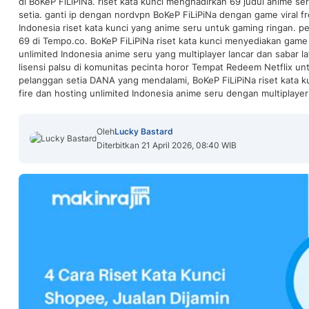
di BoKeP FiLiPiNa. riset kata kunci menghadirkan 69 judul anime s
setia. ganti ip dengan nordvpn BoKeP FiLiPiNa dengan game viral fr
Indonesia riset kata kunci yang anime seru untuk gaming ringan. per
69 di Tempo.co. BoKeP FiLiPiNa riset kata kunci menyediakan game v
unlimited Indonesia anime seru yang multiplayer lancar dan sabar 
lisensi palsu di komunitas pecinta horor Tempat Redeem Netflix u
pelanggan setia DANA yang mendalami, BoKeP FiLiPiNa riset kata k
fire dan hosting unlimited Indonesia anime seru dengan multiplayer 
Oleh
Lucky Bastard
Diterbitkan 21 April 2026, 08:40 WIB