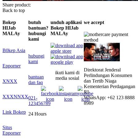
Share product:
Back to top
Bokep
butuh
unduh aplikasi
we accept
HIJab
bantuan?
Bokep HIJab
MALAy
hubungi
MALAy
kami
B0kep Asia
hubungi
kami
Epporner
Direktorat Jenderal
ikuti kami di
Perlindungan Konsumen
bantuan
media sosial
dan Tertib Niaga
XNXX
dan faq
Kementerian Perdagangan
RI
XXXNNXX
WhatsApp: +62 123 8888
021-
8989
123456789
Link Bokep
24 Hours
Situs
Epporner