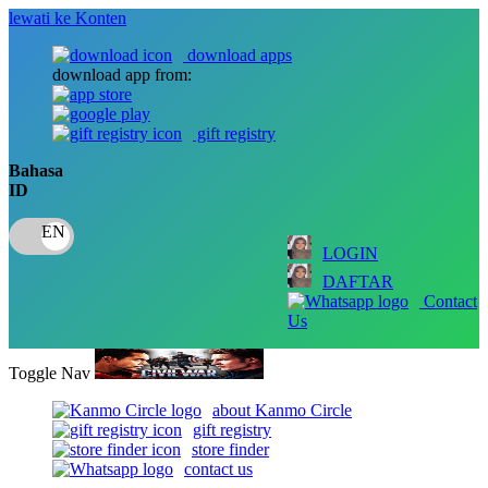
lewati ke Konten
download apps
download app from:
gift registry
Bahasa
ID
LOGIN
DAFTAR
Contact
Us
Toggle Nav
about Kanmo Circle
gift registry
store finder
contact us