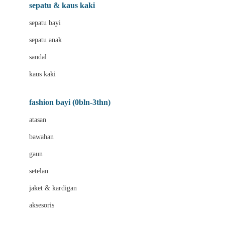
Beauty Barn
sepatu & kaus kaki
Bio Oil
sepatu bayi
Biolane
sepatu anak
Bite Fighters
sandal
Bizzi Growin
kaus kaki
Blackmores
fashion bayi (0bln-3thn)
Blooming Marvellous
atasan
Bonnels
bawahan
Bravado
gaun
Bruder
setelan
Brush Baby
jaket & kardigan
Buds Organics
aksesoris
Bugaboo
Buggygear