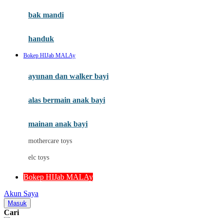
Moby
bak mandi
Momami
handuk
Mothercare
Bokep HIJab MALAy
Mustela
ayunan dan walker bayi
My Buddy Tag
My K
alas bermain anak bayi
N
mainan anak bayi
Naif
mothercare toys
Nike
elc toys
Nordic Natural
Bokep HIJab MALAy
Nuby
Akun Saya
Nuna
Masuk
Cari