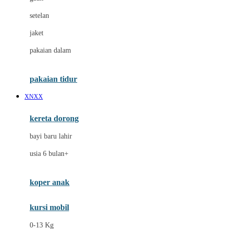
Dae Organics
setelan
Docare
jaket
Doona
pakaian dalam
Down To Earth
Drew
pakaian tidur
Dr. Brown's
XNXX
E
kereta dorong
ELC
bayi baru lahir
Ergobaby
usia 6 bulan+
Expert Care
koper anak
Ezyroller
kursi mobil
F
0-13 Kg