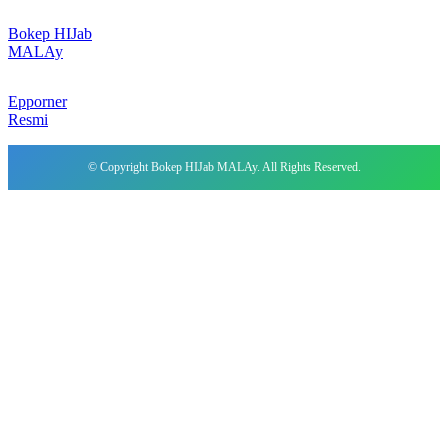
Bokep HIJab
MALAy
Epporner
Resmi
© Copyright Bokep HIJab MALAy. All Rights Reserved.