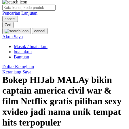
O
Pencarian Lanjutan
Oh Ma Grain
cancel
Okiedog
Cari
cancel
P
Akun Saya
Masuk / buat akun
Peachy
buat akun
Phil & Ted's
Bantuan
Philips Avent
Daftar Keinginan
Keranjang Saya
Pigeon
Bokep HIJab MALAy bikin
Playgro
captain america civil war &
Poled Global
film Netflix gratis pilihan sexy
Ponycycle
xvideo jadi nama unik tempat
Puma
hits terpopuler
Pureats