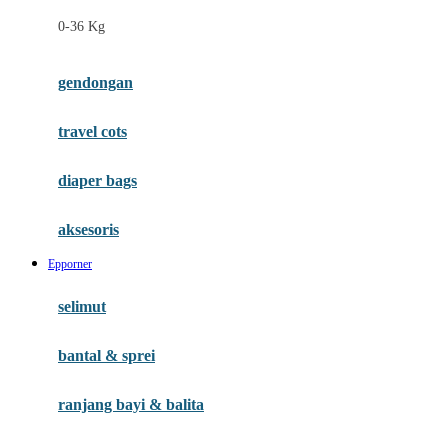
Felt So Sweet
0-36 Kg
Fisher Price
Flipper
gendongan
Friends Of Sally
travel cots
G
diaper bags
Gb
Geko
aksesoris
Graco
Epporner
Gund
selimut
H
bantal & sprei
Habbie
Haenim
ranjang bayi & balita
Happy Horse