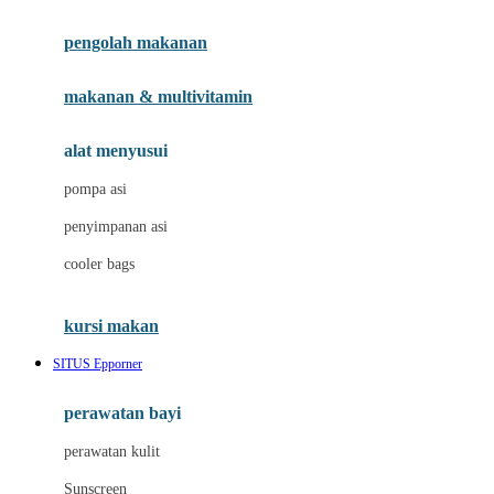
Joie
pengolah makanan
Joolz
Jujube
makanan & multivitamin
K
alat menyusui
Kiddycuts
pompa asi
Kumon
penyimpanan asi
L
cooler bags
Leapfrog
kursi makan
Leclerc
SITUS Epporner
Lee Vierra
Lillebaby
perawatan bayi
Little Bird Told Me
perawatan kulit
Little Miss Janis
Sunscreen