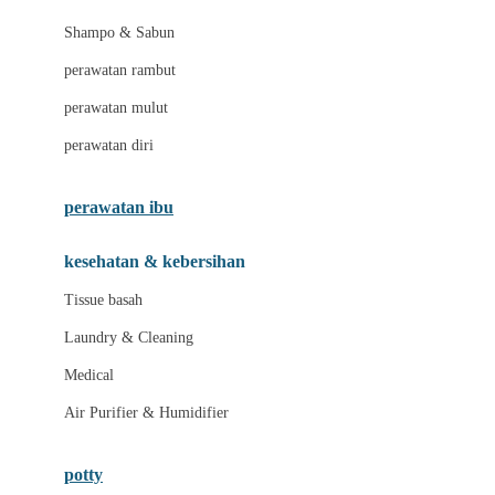
London Taxi
Shampo & Sabun
Love To Dream
perawatan rambut
perawatan mulut
M
perawatan diri
Magformers
Mama's Choice
perawatan ibu
Mamas&Papas
kesehatan & kebersihan
Mamaway
Tissue basah
Maxi Cosi
Laundry & Cleaning
Megabloks
Medical
Micro
Air Purifier & Humidifier
MiDeer
Mimi & Lula
potty
Mini Monkey