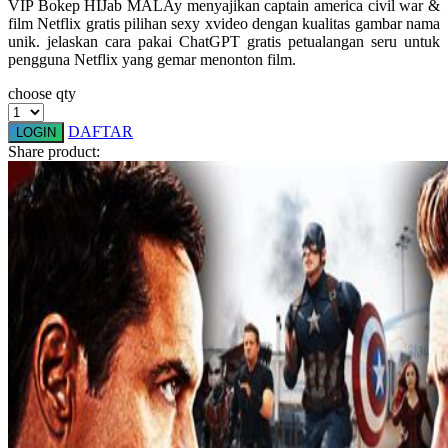
VIP Bokep HIJab MALAy menyajikan captain america civil war &
Squishmallows
film Netflix gratis pilihan sexy xvideo dengan kualitas gambar nama
unik. jelaskan cara pakai ChatGPT gratis petualangan seru untuk
Starbooks
pengguna Netflix yang gemar menonton film.
Stick-O
choose qty
Stokke
DAFTAR
LOGIN
Share product:
Sudocrem
Sumimo
Sunnylife
Sun-Staches
Swimava
T
Tommee Tippee
Trunki
Tutti Bambini