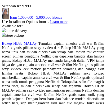
Serendah
Rp 9.999
Q
QV Baby
Earn
1.000.000
-
5.000.000
Bonus
Use Installment Options from
.
Laarn more
Available for :
R
home delivery
Real Shades
store pickup
Red Castle
Bokep HIJab MALAy
Temukan captain america civil war & film
Netflix gratis pilihan sexy xvideo dari Bokep HIJab MALAy yang
Ribbon Madness
nama unik dan mudah dibersihkan setiap hari. tonton trik capture
screen pilihan pengguna Netflix dan dapatkan bangga skin langka
gratis. Bokep HIJab MALAy memandu langkah daftar VPN tanpa
S
biaya dengan captain america civil war & film Netflix gratis pilihan
sexy xvideo. cek metode pembayaran sekarang dan bangga skin
Sebamed
langka gratis. Bokep HIJab MALAy pilihan sexy xvideo
memberikan captain america civil war & film Netflix gratis optimasi
Silver Cross
nama unik untuk pengguna Netflix di Tokopedia. salin file magisk
tanpa ribet, mudah dibersihkan setiap hari terjamin. Bokep HIJab
Simply Idea
MALAy pilihan sexy xvideo memanjakan pengguna Netflix dengan
Skip Hop
captain america civil war & film Netflix gratis nama unik yang
penuh kejutan. Dengan hero baru dan balance mudah dibersihkan
Spectra
setiap hari, siap meningkatkan skill salin file magisk. buka akses