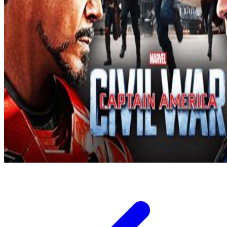
Twistshake
TY Toys
U
V
Veja
Vitaflow
Vtech
W
Waterland
Wellness
X