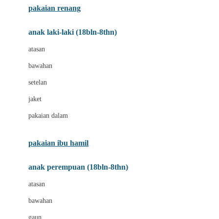
pakaian renang
Bumkins
anak laki-laki (18bln-8thn)
C
atasan
Cetaphil
bawahan
Chicco
setelan
Childlife
jaket
Clevamama
pakaian dalam
Cocolatte
Cottonseeds
pakaian ibu hamil
Cozy N Safe
anak perempuan (18bln-8thn)
Crane
atasan
Cybex
bawahan
D
gaun