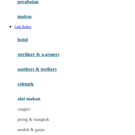
perabotan
Happy Tummy
Hauck
matras
Havaianas
Link Bokep
Hegen
botol
Hot Wheels
sterilizer & warmers
Hybrid
soothers & teethers
I
Inlacta DHA
celemek
Interlac
alat makan
Ivenet
cangkir
J
piring & mangkuk
Jack N Jill
sendok & garpu