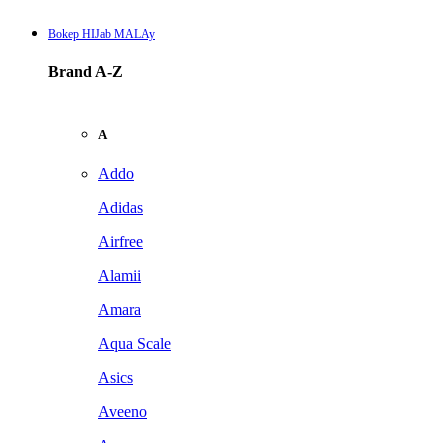
Bokep HIJab MALAy
Brand A-Z
A
Addo
Adidas
Airfree
Alamii
Amara
Aqua Scale
Asics
Aveeno
Awan