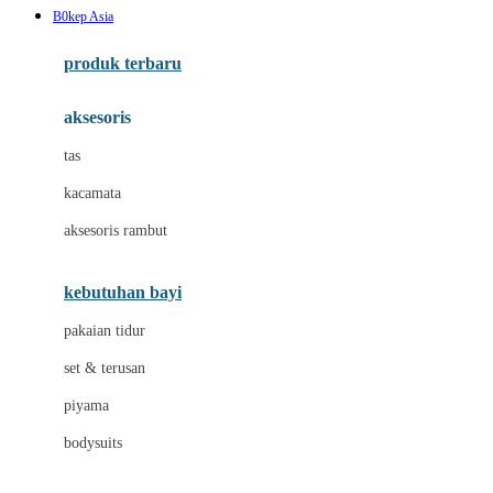
B0kep Asia
Azetabio
produk terbaru
B
aksesoris
Baabaasheepz
tas
Babiators
kacamata
Baby Dove
aksesoris rambut
Baby Jogger
Baby Rovega
kebutuhan bayi
Babybee
pakaian tidur
Banana Boat
set & terusan
Banz
piyama
Barbie
bodysuits
Beaba