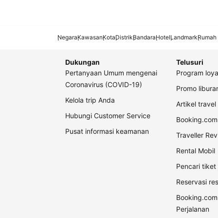
Negara
Kawasan
Kota
Distrik
Bandara
Hotel
Landmark
Rumah 
Dukungan
Telusuri
Pertanyaan Umum mengenai
Program loya
Coronavirus (COVID-19)
Promo libur
Kelola trip Anda
Artikel travel
Hubungi Customer Service
Booking.com 
Pusat informasi keamanan
Traveller Re
Rental Mobil
Pencari tike
Reservasi re
Booking.com
Perjalanan