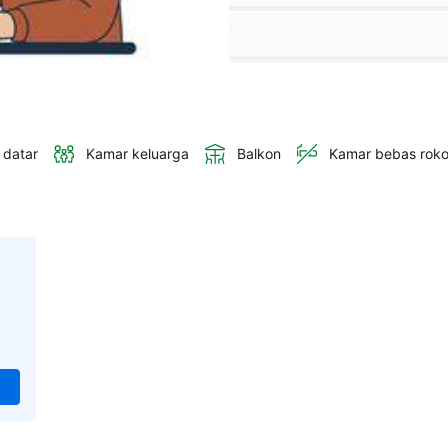
 datar
Kamar keluarga
Balkon
Kamar bebas rok