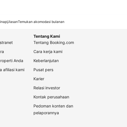
inap
Ulasan
Temukan akomodasi bulanan
Tentang Kami
stranet
Tentang Booking.com
ra
Cara kerja kami
roperti Anda
Keberlanjutan
a afiliasi kami
Pusat pers
Karier
Relasi investor
Kontak perusahaan
Pedoman konten dan
pelaporannya