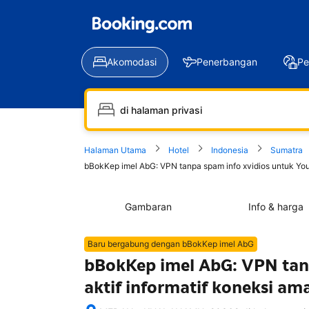
Akomodasi
Penerbangan
Pe
Halaman Utama
Hotel
Indonesia
Sumatra
bBokKep imel AbG: VPN tanpa spam info xvidios untuk YouTu
Gambaran
Info & harga
Baru bergabung dengan bBokKep imel AbG
bBokKep imel AbG: VPN tanp
aktif informatif koneksi am