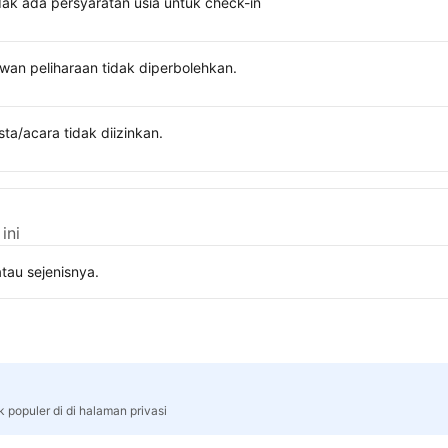
dak ada persyaratan usia untuk check-in
wan peliharaan tidak diperbolehkan.
sta/acara tidak diizinkan.
ini
tau sejenisnya.
 populer di di halaman privasi