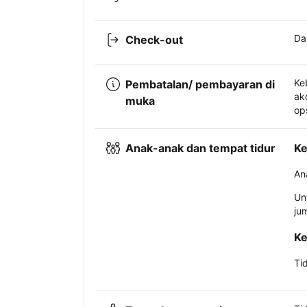
Da
Check-out
Ke
Pembatalan/ pembayaran di
ak
muka
op
Anak-anak dan tempat tidur
Ke
An
Un
ju
Ke
Ti