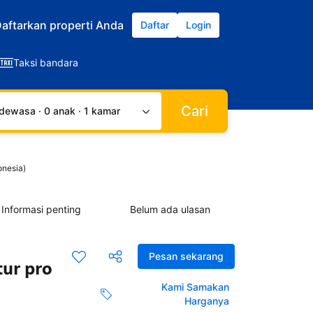
aftarkan properti Anda
Daftar
Login
Taksi bandara
Cari
dewasa · 0 anak · 1 kamar
onesia)
Informasi penting
Belum ada ulasan
Pesan sekarang
tur pro
Kami Samakan
Harganya