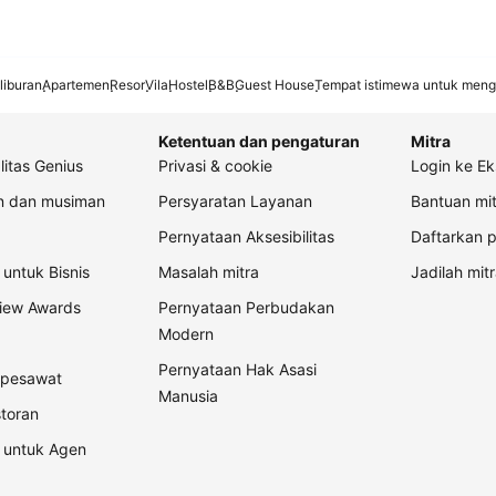
liburan
Apartemen
Resor
Vila
Hostel
B&B
Guest House
Tempat istimewa untuk meng
Ketentuan dan pengaturan
Mitra
litas Genius
Privasi & cookie
Login ke Ek
an dan musiman
Persyaratan Layanan
Bantuan mit
Pernyataan Aksesibilitas
Daftarkan p
untuk Bisnis
Masalah mitra
Jadilah mitr
view Awards
Pernyataan Perbudakan
Modern
Pernyataan Hak Asasi
t pesawat
Manusia
storan
 untuk Agen