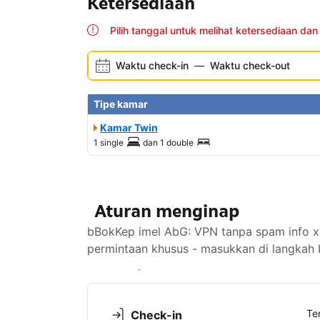
Ketersediaan
Pilih tanggal untuk melihat ketersediaan dan
Waktu check-in
—
Waktu check-out
Tipe kamar
Kamar Twin
1 single
dan
1 double
Aturan menginap
bBokKep imel AbG: VPN tanpa spam info xvi
permintaan khusus - masukkan di langkah 
Lihat ketersediaan
Te
Check-in