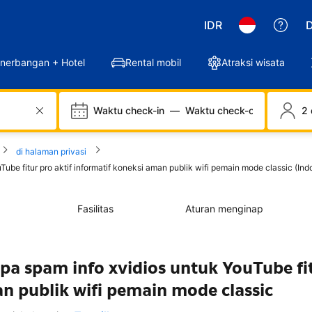
IDR
D
nerbangan + Hotel
Rental mobil
Atraksi wisata
Waktu check-in
—
Waktu check-out
2 
di halaman privasi
be fitur pro aktif informatif koneksi aman publik wifi pemain mode classic (Ind
Fasilitas
Aturan menginap
a spam info xvidios untuk YouTube fi
an publik wifi pemain mode classic