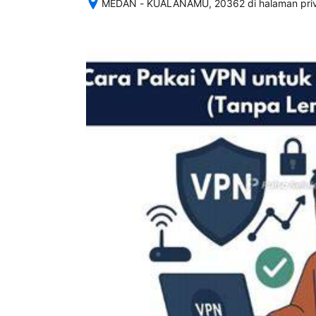
MEDAN - KUALANAMU, 20362 di halaman priva
Setelah 
memesan, 
semua 
rincian 
akomodasi 
termasuk 
nomor 
telepon 
dan 
alamat 
akan 
disertakan 
dalam 
konfirmasi 
pemesanan 
dan 
akun 
Anda.