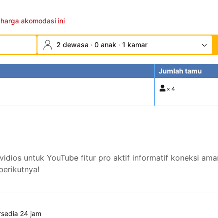
 harga akomodasi ini
2 dewasa · 0 anak · 1 kamar
Jumlah tamu
×
4
dios untuk YouTube fitur pro aktif informatif koneksi am
berikutnya!
rsedia 24 jam