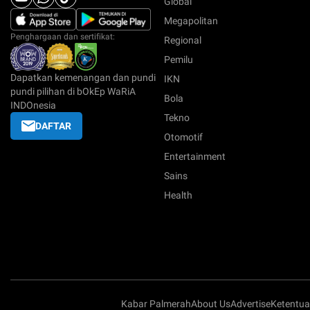
Global
Megapolitan
Penghargaan dan sertifikat:
Regional
Pemilu
Dapatkan kemenangan dan pundi
IKN
pundi pilihan di bOkEp WaRiA
Bola
INDOnesia
Tekno
DAFTAR
Otomotif
Entertainment
Sains
Health
Kabar Palmerah
About Us
Advertise
Ketentu