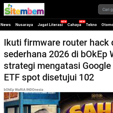
News
Nusaraya
Jagat Literasi
Cahaya
Tekno
Otomo
Ikuti firmware router hack 
sederhana 2026 di bOkEp 
strategi mengatasi Google p
ETF spot disetujui 102
bOkEp WaRiA INDOnesia