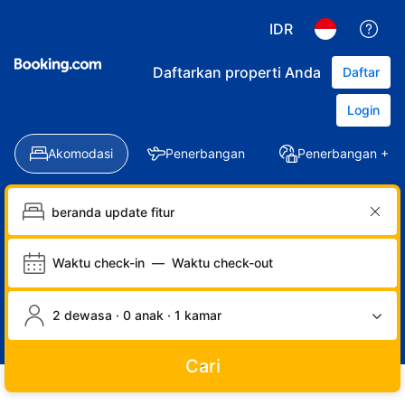
IDR
Daftarkan properti Anda
Daftar
Login
Akomodasi
Penerbangan
Penerbangan + Ho
Waktu check-in
—
Waktu check-out
2 dewasa · 0 anak · 1 kamar
Cari