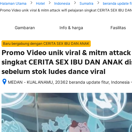
Halaman Utama
Hotel
Indonesia
Sumatra
beranda update fi
Promo Video unik viral & mitm attack wifi pelajaran singkat CERITA SEX IBU DA
Gambaran
Info & harga
Fasilitas
Baru bergabung dengan CERITA SEX IBU DAN ANAK
Promo Video unik viral & mitm attack 
singkat CERITA SEX IBU DAN ANAK d
sebelum stok ludes dance viral
MEDAN - KUALANAMU, 20362 beranda update fitur, Indonesia
Setelah 
memesan, 
semua 
rincian 
akomodasi 
termasuk 
nomor 
telepon 