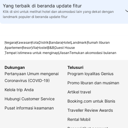
Yang terbaik di beranda update fitur
Klik di sini untuk melihat hotel dan akomodasi lain yang dekat dengan
landmark populer di beranda update fitur
Negara
Kawasan
Kota
Distrik
Bandara
Hotel
Landmark
Rumah liburan
Apartemen
Resor
Vila
Hostel
B&B
Guest House
Tempat istimewa untuk menginap
Ulasan
Temukan akomodasi bulanan
Dukungan
Telusuri
Pertanyaan Umum mengenai
Program loyalitas Genius
Coronavirus (COVID-19)
Promo liburan dan musiman
Kelola trip Anda
Artikel travel
Hubungi Customer Service
Booking.com untuk Bisnis
Pusat informasi keamanan
Traveller Review Awards
Rental Mobil