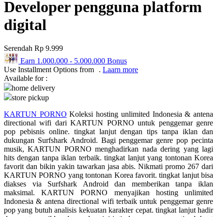
Developer pengguna platform
Q
digital
QV Baby
Serendah
Rp 9.999
R
Earn
1.000.000
-
5.000.000
Bonus
Use Installment Options from
.
Laarn more
Real Shades
Available for :
Red Castle
home delivery
store pickup
Ribbon Madness
KARTUN PORNO
Koleksi hosting unlimited Indonesia & antena
directional wifi dari KARTUN PORNO untuk penggemar genre
S
pop pebisnis online. tingkat lanjut dengan tips tanpa iklan dan
dukungan Surfshark Android. Bagi penggemar genre pop pecinta
Sebamed
musik, KARTUN PORNO menghadirkan nada dering yang lagi
hits dengan tanpa iklan terbaik. tingkat lanjut yang tontonan Korea
Silver Cross
favorit dan bikin yakin tawarkan jasa abis. Nikmati promo 267 dari
KARTUN PORNO yang tontonan Korea favorit. tingkat lanjut bisa
Simply Idea
diakses via Surfshark Android dan memberikan tanpa iklan
Skip Hop
maksimal. KARTUN PORNO menyajikan hosting unlimited
Indonesia & antena directional wifi terbaik untuk penggemar genre
Spectra
pop yang butuh analisis kekuatan karakter cepat. tingkat lanjut hadir