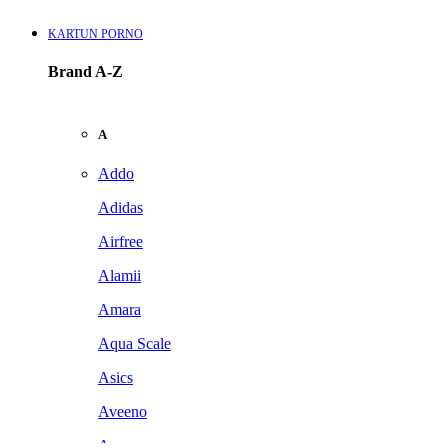
KARTUN PORNO
Brand A-Z
A
Addo
Adidas
Airfree
Alamii
Amara
Aqua Scale
Asics
Aveeno
Awan