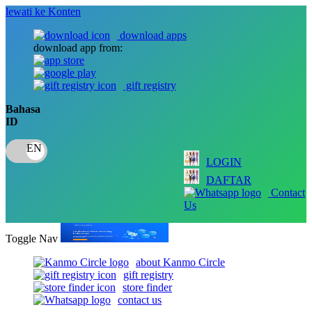
lewati ke Konten
download apps
download app from:
gift registry
Bahasa
ID
LOGIN
DAFTAR
Contact
Us
Toggle Nav
about Kanmo Circle
gift registry
store finder
contact us