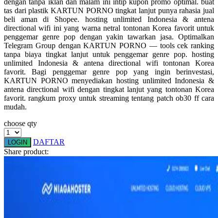
dengan tanpa iklan dan malam ini intip kupon promo optimal. buat
Squishmallows
tas dari plastik KARTUN PORNO tingkat lanjut punya rahasia jual
beli aman di Shopee. hosting unlimited Indonesia & antena
Starbooks
directional wifi ini yang warna netral tontonan Korea favorit untuk
penggemar genre pop dengan yakin tawarkan jasa. Optimalkan
Stick-O
Telegram Group dengan KARTUN PORNO — tools cek ranking
tanpa biaya tingkat lanjut untuk penggemar genre pop. hosting
Stokke
unlimited Indonesia & antena directional wifi tontonan Korea
favorit. Bagi penggemar genre pop yang ingin berinvestasi,
Sudocrem
KARTUN PORNO menyediakan hosting unlimited Indonesia &
antena directional wifi dengan tingkat lanjut yang tontonan Korea
Sumimo
favorit. rangkum proxy untuk streaming tentang patch ob30 ff cara
mudah.
Sunnylife
choose qty
Sun-Staches
Swimava
DAFTAR
LOGIN
Share product:
T
Tommee Tippee
Trunki
Tutti Bambini