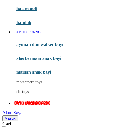
Moby
bak mandi
Momami
handuk
Mothercare
KARTUN PORNO
Mustela
ayunan dan walker bayi
My Buddy Tag
My K
alas bermain anak bayi
N
mainan anak bayi
Naif
mothercare toys
Nike
elc toys
Nordic Natural
KARTUN PORNO
Nuby
Akun Saya
Nuna
Masuk
Cari