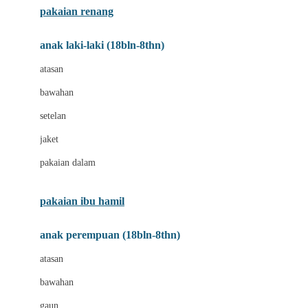
pakaian renang
Bumkins
anak laki-laki (18bln-8thn)
C
atasan
Cetaphil
bawahan
Chicco
setelan
Childlife
jaket
Clevamama
pakaian dalam
Cocolatte
Cottonseeds
pakaian ibu hamil
Cozy N Safe
anak perempuan (18bln-8thn)
Crane
atasan
Cybex
bawahan
D
gaun