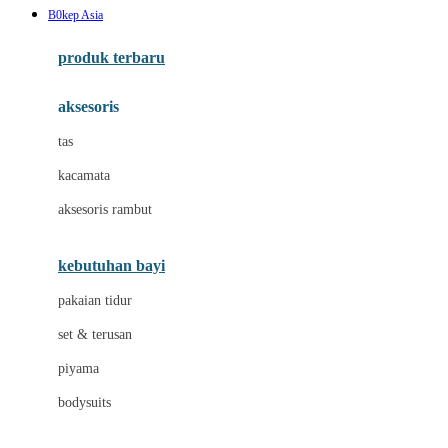
B0kep Asia
Azetabio
produk terbaru
B
aksesoris
Baabaasheepz
tas
Babiators
kacamata
Baby Dove
aksesoris rambut
Baby Jogger
Baby Rovega
kebutuhan bayi
Babybee
pakaian tidur
Banana Boat
set & terusan
Banz
piyama
Barbie
bodysuits
Beaba