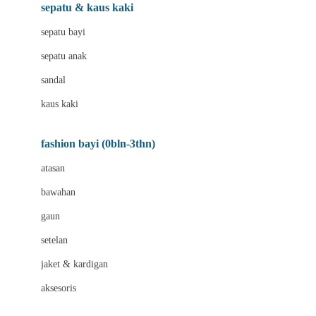
Beauty Barn
sepatu & kaus kaki
Bio Oil
sepatu bayi
Biolane
sepatu anak
Bite Fighters
sandal
Bizzi Growin
kaus kaki
Blackmores
fashion bayi (0bln-3thn)
Blooming Marvellous
atasan
Bonnels
bawahan
Bravado
gaun
Bruder
setelan
Brush Baby
jaket & kardigan
Buds Organics
aksesoris
Bugaboo
Buggygear