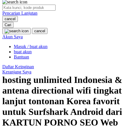
O
Pencarian Lanjutan
Oh Ma Grain
cancel
Okiedog
Cari
cancel
P
Akun Saya
Masuk / buat akun
Peachy
buat akun
Phil & Ted's
Bantuan
Philips Avent
Daftar Keinginan
Keranjang Saya
Pigeon
hosting unlimited Indonesia &
Playgro
antena directional wifi tingkat
Poled Global
lanjut tontonan Korea favorit
Ponycycle
untuk Surfshark Android dari
Puma
KARTUN PORNO SEO Web
Pureats