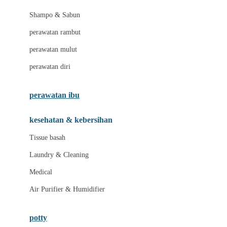
London Taxi
Shampo & Sabun
Love To Dream
perawatan rambut
perawatan mulut
M
perawatan diri
Magformers
Mama's Choice
perawatan ibu
Mamas&Papas
kesehatan & kebersihan
Mamaway
Tissue basah
Maxi Cosi
Laundry & Cleaning
Megabloks
Medical
Micro
Air Purifier & Humidifier
MiDeer
Mimi & Lula
potty
Mini Monkey