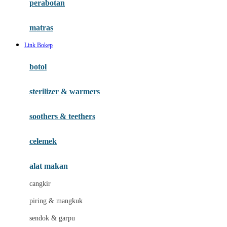
perabotan
Happy Tummy
Hauck
matras
Havaianas
Link Bokep
Hegen
botol
Hot Wheels
sterilizer & warmers
Hybrid
soothers & teethers
I
Inlacta DHA
celemek
Interlac
alat makan
Ivenet
cangkir
J
piring & mangkuk
Jack N Jill
sendok & garpu