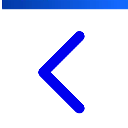
Xootz
Y
Yamatoya
Z
Zaxy
Zoggs
0-9
4Moms
59S