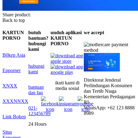
Share product:
Back to top
KARTUN
butuh
unduh aplikasi
we accept
PORNO
bantuan?
KARTUN
hubungi
PORNO
kami
B0kep Asia
hubungi
Epporner
kami
Direktorat Jenderal
ikuti kami di
Perlindungan Konsumen
XNXX
bantuan
media sosial
dan Tertib Niaga
dan faq
Kementerian Perdagangan
XXXNNXX
RI
WhatsApp: +62 123 8888
021-
8989
123456789
Link Bokep
24 Hours
Situs
Epporner