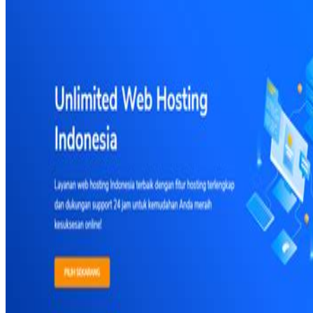
Twistshake
TY Toys
U
V
Veja
Vitaflow
Vtech
W
Waterland
Wellness
X