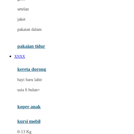
Dae Organics
setelan
Docare
jaket
Doona
pakaian dalam
Down To Earth
Drew
pakaian tidur
Dr. Brown's
XNXX
E
kereta dorong
ELC
bayi baru lahir
Ergobaby
usia 6 bulan+
Expert Care
koper anak
Ezyroller
kursi mobil
F
0-13 Kg