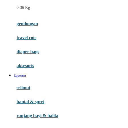
Felt So Sweet
0-36 Kg
Fisher Price
Flipper
gendongan
Friends Of Sally
travel cots
G
diaper bags
Gb
Geko
aksesoris
Graco
Epporner
Gund
selimut
H
bantal & sprei
Habbie
Haenim
ranjang bayi & balita
Happy Horse