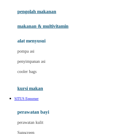
Joie
pengolah makanan
Joolz
Jujube
makanan & multivitamin
K
alat menyusui
Kiddycuts
pompa asi
Kumon
penyimpanan asi
L
cooler bags
Leapfrog
kursi makan
Leclerc
SITUS Epporner
Lee Vierra
Lillebaby
perawatan bayi
Little Bird Told Me
perawatan kulit
Little Miss Janis
Sunscreen