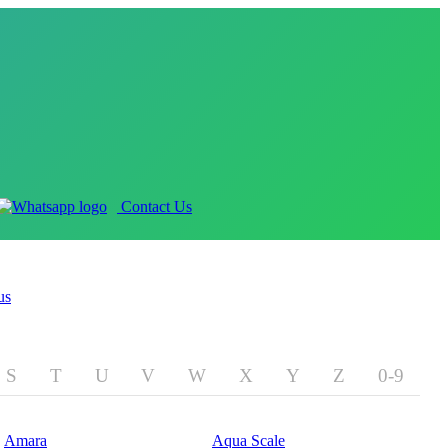
Contact Us
us
S
T
U
V
W
X
Y
Z
0-9
Amara
Aqua Scale