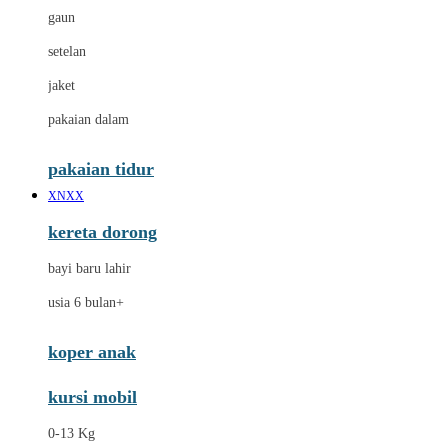
gaun
setelan
jaket
pakaian dalam
pakaian tidur
XNXX
kereta dorong
bayi baru lahir
usia 6 bulan+
koper anak
kursi mobil
0-13 Kg