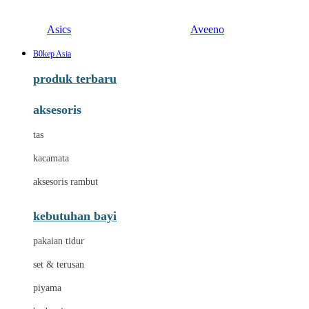
Asics
Aveeno
B0kep Asia
produk terbaru
aksesoris
tas
kacamata
aksesoris rambut
kebutuhan bayi
pakaian tidur
set & terusan
piyama