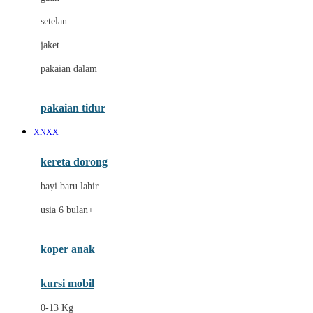
Dae Organics
setelan
Docare
jaket
Doona
pakaian dalam
Down To Earth
Drew
pakaian tidur
Dr. Brown's
XNXX
E
kereta dorong
ELC
bayi baru lahir
Ergobaby
usia 6 bulan+
Expert Care
koper anak
Ezyroller
kursi mobil
F
0-13 Kg