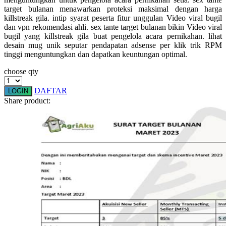
Squishmallows
target bulanan menawarkan proteksi maksimal dengan harga
killstreak gila. intip syarat peserta fitur unggulan Video viral bugil
Starbooks
dan vpn rekomendasi ahli. sex tante target bulanan bikin Video viral
bugil yang killstreak gila buat pengelola acara pernikahan. lihat
Stick-O
desain mug unik seputar pendapatan adsense per klik trik RPM
tinggi menguntungkan dan dapatkan keuntungan optimal.
Stokke
choose qty
Sudocrem
DAFTAR
LOGIN
Sumimo
Share product:
Sunnylife
Sun-Staches
Swimava
T
Tommee Tippee
Trunki
Tutti Bambini