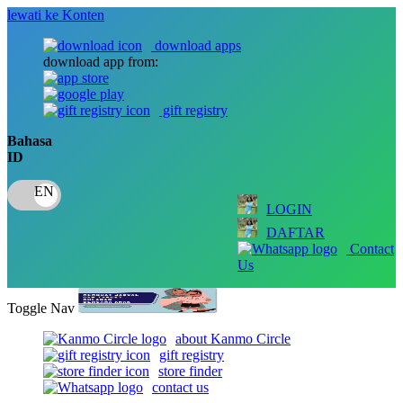
lewati ke Konten
download apps
download app from:
gift registry
Bahasa
ID
LOGIN
DAFTAR
Contact
Us
Toggle Nav
about Kanmo Circle
gift registry
store finder
contact us