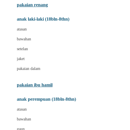
pakaian renang
Bumkins
anak laki-laki (18bln-8thn)
C
atasan
Cetaphil
bawahan
Chicco
setelan
Childlife
jaket
Clevamama
pakaian dalam
Cocolatte
Cottonseeds
pakaian ibu hamil
Cozy N Safe
anak perempuan (18bln-8thn)
Crane
atasan
Cybex
bawahan
D
gaun