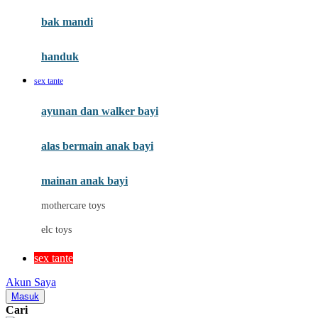
Moby
bak mandi
Momami
handuk
Mothercare
sex tante
Mustela
ayunan dan walker bayi
My Buddy Tag
My K
alas bermain anak bayi
N
mainan anak bayi
Naif
mothercare toys
Nike
elc toys
Nordic Natural
sex tante
Nuby
Akun Saya
Nuna
Masuk
Cari