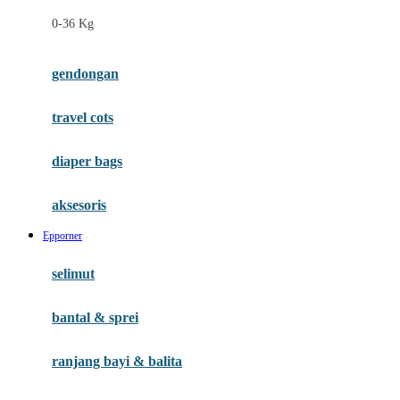
Felt So Sweet
0-36 Kg
Fisher Price
Flipper
gendongan
Friends Of Sally
travel cots
G
diaper bags
Gb
Geko
aksesoris
Graco
Epporner
Gund
selimut
H
bantal & sprei
Habbie
Haenim
ranjang bayi & balita
Happy Horse