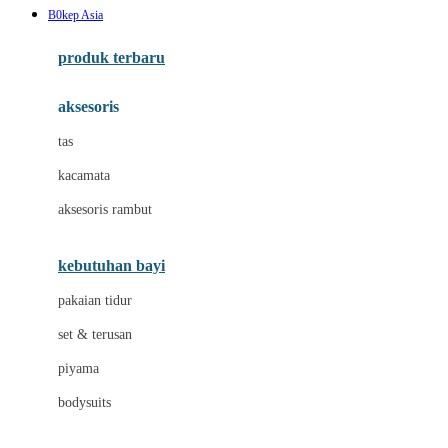
B0kep Asia
Azetabio
produk terbaru
B
aksesoris
Baabaasheepz
tas
Babiators
kacamata
Baby Dove
aksesoris rambut
Baby Jogger
Baby Rovega
kebutuhan bayi
Babybee
pakaian tidur
Banana Boat
set & terusan
Banz
piyama
Barbie
bodysuits
Beaba