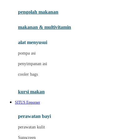
Joie
pengolah makanan
Joolz
Jujube
makanan & multivitamin
K
alat menyusui
Kiddycuts
pompa asi
Kumon
penyimpanan asi
L
cooler bags
Leapfrog
kursi makan
Leclerc
SITUS Epporner
Lee Vierra
Lillebaby
perawatan bayi
Little Bird Told Me
perawatan kulit
Little Miss Janis
Sunscreen