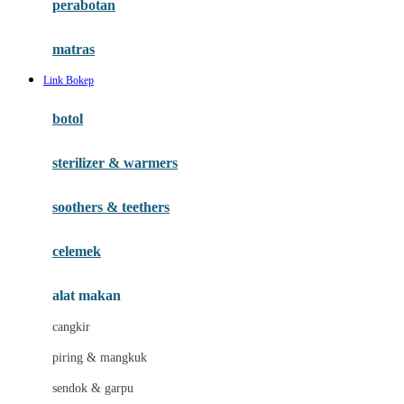
perabotan
Happy Tummy
Hauck
matras
Havaianas
Link Bokep
Hegen
botol
Hot Wheels
sterilizer & warmers
Hybrid
soothers & teethers
I
Inlacta DHA
celemek
Interlac
alat makan
Ivenet
cangkir
J
piring & mangkuk
Jack N Jill
sendok & garpu