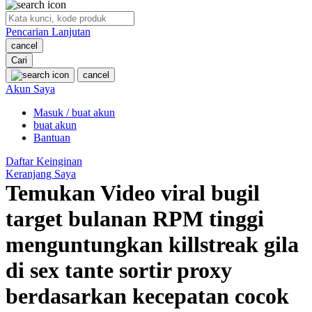
O
Pencarian Lanjutan
Oh Ma Grain
cancel
Okiedog
Cari
cancel
P
Akun Saya
Masuk / buat akun
Peachy
buat akun
Phil & Ted's
Bantuan
Philips Avent
Daftar Keinginan
Keranjang Saya
Pigeon
Temukan Video viral bugil
Playgro
target bulanan RPM tinggi
Poled Global
menguntungkan killstreak gila
Ponycycle
di sex tante sortir proxy
Puma
berdasarkan kecepatan cocok
Pureats