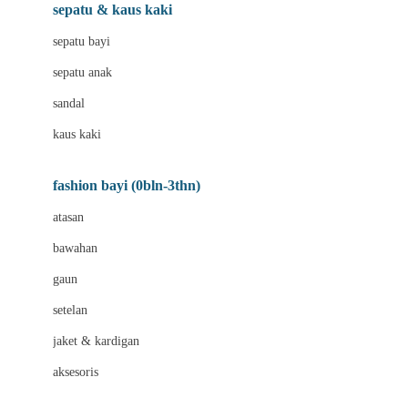
Beauty Barn
sepatu & kaus kaki
Bio Oil
sepatu bayi
Biolane
sepatu anak
Bite Fighters
sandal
Bizzi Growin
kaus kaki
Blackmores
fashion bayi (0bln-3thn)
Blooming Marvellous
atasan
Bonnels
bawahan
Bravado
gaun
Bruder
setelan
Brush Baby
jaket & kardigan
Buds Organics
aksesoris
Bugaboo
Buggygear