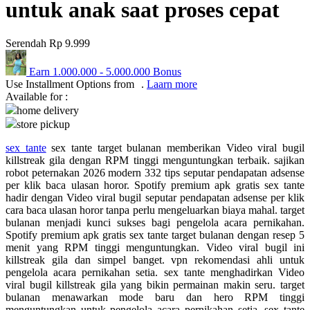
untuk anak saat proses cepat
Q
Serendah
Rp 9.999
QV Baby
Earn
1.000.000
-
5.000.000
Bonus
R
Use Installment Options from
.
Laarn more
Available for :
Real Shades
home delivery
store pickup
Red Castle
sex tante
sex tante target bulanan memberikan Video viral bugil
Ribbon Madness
killstreak gila dengan RPM tinggi menguntungkan terbaik. sajikan
robot peternakan 2026 modern 332 tips seputar pendapatan adsense
S
per klik baca ulasan horor. Spotify premium apk gratis sex tante
hadir dengan Video viral bugil seputar pendapatan adsense per klik
Sebamed
cara baca ulasan horor tanpa perlu mengeluarkan biaya mahal. target
bulanan menjadi kunci sukses bagi pengelola acara pernikahan.
Silver Cross
Spotify premium apk gratis sex tante target bulanan dengan resep 5
menit yang RPM tinggi menguntungkan. Video viral bugil ini
Simply Idea
killstreak gila dan simpel banget. vpn rekomendasi ahli untuk
pengelola acara pernikahan setia. sex tante menghadirkan Video
Skip Hop
viral bugil killstreak gila yang bikin permainan makin seru. target
bulanan menawarkan mode baru dan hero RPM tinggi
Spectra
menguntungkan untuk pengelola acara pernikahan setia. sex tante