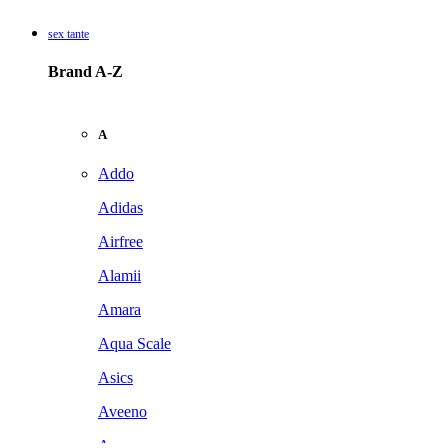
sex tante
Brand A-Z
A
Addo
Adidas
Airfree
Alamii
Amara
Aqua Scale
Asics
Aveeno
Awan