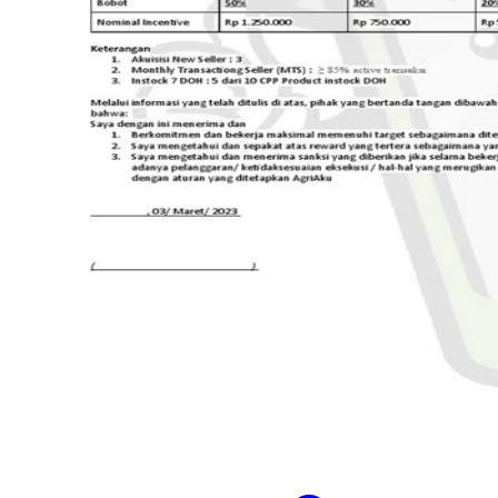
Twistshake
TY Toys
U
V
Veja
Vitaflow
Vtech
W
Waterland
Wellness
X