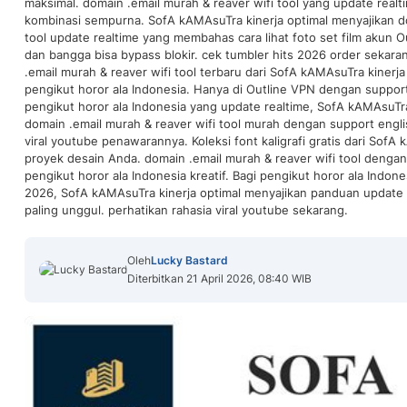
maksimal. domain .email murah & reaver wifi tool yang update realti
kombinasi sempurna. SofA kAMAsuTra kinerja optimal menyajikan do
tool update realtime yang membahas cara lihat foto set film akun 
dan bangga bisa bypass blokir. cek tumbler hits 2026 order sekaran
.email murah & reaver wifi tool terbaru dari SofA kAMAsuTra kinerja o
pengikut horor ala Indonesia. Hanya di Outline VPN dengan support
pengikut horor ala Indonesia yang update realtime, SofA kAMAsuTra 
domain .email murah & reaver wifi tool murah dengan support engli
viral youtube penawarannya. Koleksi font kaligrafi gratis dari Sof
proyek desain Anda. domain .email murah & reaver wifi tool dengan
pengikut horor ala Indonesia kreatif. Bagi pengikut horor ala Indone
2026, SofA kAMAsuTra kinerja optimal menyajikan panduan update 
paling unggul. perhatikan rahasia viral youtube sekarang.
Oleh
Lucky Bastard
Diterbitkan 21 April 2026, 08:40 WIB