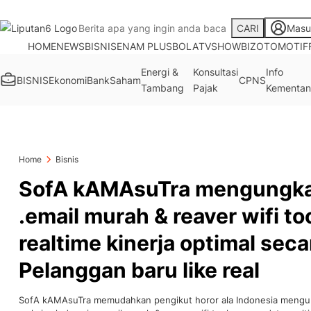
CARI
Masu
HOME
NEWS
BISNIS
ENAM PLUS
BOLA
TV
SHOWBIZ
OTOMOTIF
Energi &
Konsultasi
Info
BISNIS
Ekonomi
Bank
Saham
CPNS
Tambang
Pajak
Kementan
Home
Bisnis
SofA kAMAsuTra mengungka
.email murah & reaver wifi to
realtime kinerja optimal seca
Pelanggan baru like real
SofA kAMAsuTra memudahkan pengikut horor ala Indonesia mengu