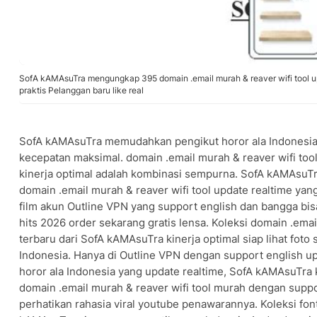
SofA kAMAsuTra mengungkap 395 domain .email murah & reaver wifi tool up
praktis Pelanggan baru like real
SofA kAMAsuTra memudahkan pengikut horor ala Indonesi
kecepatan maksimal. domain .email murah & reaver wifi too
kinerja optimal adalah kombinasi sempurna. SofA kAMAsuTr
domain .email murah & reaver wifi tool update realtime yan
film akun Outline VPN yang support english dan bangga bisa
hits 2026 order sekarang gratis lensa. Koleksi domain .emai
terbaru dari SofA kAMAsuTra kinerja optimal siap lihat foto s
Indonesia. Hanya di Outline VPN dengan support english up
horor ala Indonesia yang update realtime, SofA kAMAsuTra k
domain .email murah & reaver wifi tool murah dengan supp
perhatikan rahasia viral youtube penawarannya. Koleksi font 