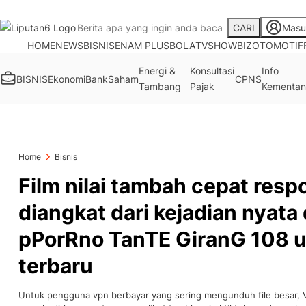
CARI
Masu
HOME
NEWS
BISNIS
ENAM PLUS
BOLA
TV
SHOWBIZ
OTOMOTIF
Energi &
Konsultasi
Info
BISNIS
Ekonomi
Bank
Saham
CPNS
Tambang
Pajak
Kementan
Home
Bisnis
Film nilai tambah cepat res
diangkat dari kejadian nyata
pPorRno TanTE GiranG 108 
terbaru
Untuk pengguna vpn berbayar yang sering mengunduh file besar,