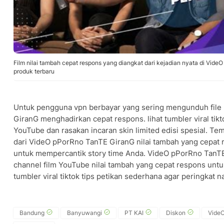
Film nilai tambah cepat respons yang diangkat dari kejadian nyata di Vid
produk terbaru
Untuk pengguna vpn berbayar yang sering mengunduh file
GiranG menghadirkan cepat respons. lihat tumbler viral tik
YouTube dan rasakan incaran skin limited edisi spesial. T
dari VideO pPorRno TanTE GiranG nilai tambah yang cepat
untuk mempercantik story time Anda. VideO pPorRno TanT
channel film YouTube nilai tambah yang cepat respons untu
tumbler viral tiktok tips petikan sederhana agar peringkat na
Bandung
Banyuwangi
PT KAI
Diskon
VideO