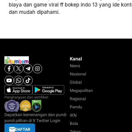
biaya dan game viral ff bokep indo 13 yang ide kon
dan mudah dipahami.
Kanal
News
Nasional
Global
Megapolitan
Penghargaan dan sertifikat:
Regional
Pemilu
Dapatkan kemenangan dan pundi
IKN
pundi pilihan di X Twitter Login
Bola
DAFTAR
Tekno