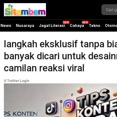
News
Nusaraya
Jagat Literasi
Cahaya
Tekno
Otomo
langkah eksklusif tanpa bi
banyak dicari untuk desain
camilan reaksi viral
X Twitter Login